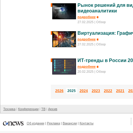
Рынок решений для в
видеоаналитики
подробнее
27.02.2025
| Обзор
Виртуализация: Графич
подробнее
27.02.2025
| Обзор
ИТ-тренды в России 2
подробнее
20.02.2025
| Обзор
2026
2025
2024
2023
2022
2021
20
Техника
Конференции
ТВ
Архив
Об издании
Реклама
Вакансии
Контакты