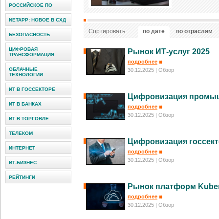
РОССИЙСКОЕ ПО
NETAPP: НОВОЕ В СХД
Сортировать:
по дате
по отраслям
БЕЗОПАСНОСТЬ
ЦИФРОВАЯ
Рынок ИТ-услуг 2025
ТРАНСФОРМАЦИЯ
подробнее
ОБЛАЧНЫЕ
30.12.2025
| Обзор
ТЕХНОЛОГИИ
ИТ В ГОССЕКТОРЕ
Цифровизация промыш
ИТ В БАНКАХ
подробнее
30.12.2025
| Обзор
ИТ В ТОРГОВЛЕ
ТЕЛЕКОМ
Цифровизация госсект
ИНТЕРНЕТ
подробнее
30.12.2025
| Обзор
ИТ-БИЗНЕС
РЕЙТИНГИ
Рынок платформ Kuber
подробнее
30.12.2025
| Обзор