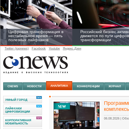
Цифровая трансформация в
Российский бизнес актив
нестабильное время — пять
движется по пути цифро
полезных лайфхаков
трансформации
Twitter (topnews)
Facebook
Youtube
Яндекс.Дзен
Средний бизнес начал
цифровизироваться со
скоростью крупных
АНАЛИТИКА
CNEWS
НОВОСТИ
КОНФЕРЕНЦИИ
ЖУРНАЛ
корпораций
УМНЫЙ ГОРОД
Программ
комплекс
ЛАЙФХАКИ
ЦИФРОВИЗАЦИИ
06.08.2026
| Обз
КОРПОРАТИВНАЯ
МОБИЛЬНОСТЬ