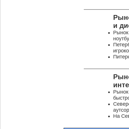
Рын
и ди
Рынок 
ноутб
Петер
игрок
Питер
Рын
инте
Рынок
быстр
Север
аутсо
На Се