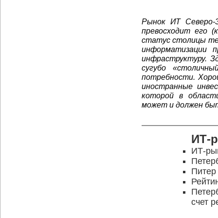
Рынок ИТ Северо-З
превосходит его (
статус столицы те
информатизации п
инфраструктуру. З
сугубо «столичны
потребности. Хоро
иностранные инве
которой в области
может и должен быт
ИТ-
ИТ-ры
Петерб
Питер
Рейти
Петерб
счет р