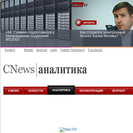
«Mr. Сумкин» подготовился к
Как строился электронный
прекращению поддержки
бизнес Банка Москвы?
WS2003
English
Mobile
Android
Light
Twitter (topnews)
Facebook
Заоблачная оптимизация: как
Рейтинг CNewsInfrastructure 20
Faberlic изменил подход к
приглашаем участвовать
аналитике
АНАЛИТИКА
CNEWS
НОВОСТИ
КОНФЕРЕНЦИИ
ЖУРНАЛ