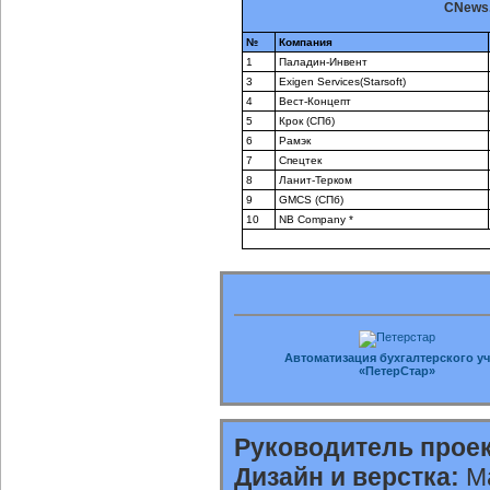
CNews.
№
Компания
1
Паладин-Инвент
3
Exigen Services(Starsoft)
4
Вест-Концепт
5
Крок (СПб)
6
Рамэк
7
Спецтек
8
Ланит-Терком
9
GMCS (СПб)
10
NB Company *
Автоматизация бухгалтерского уч
«ПетерСтар»
Руководитель проек
Дизайн и верстка:
Ма