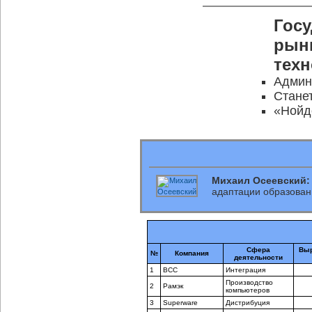
Госу
рынк
тех
Админ
Стане
«Нойд
Михаил Осеевский:
адаптации образован
Сфера
Выр
№
Компания
деятельности
1
BCC
Интеграция
Производство
2
Рамэк
компьютеров
3
Superware
Дистрибуция