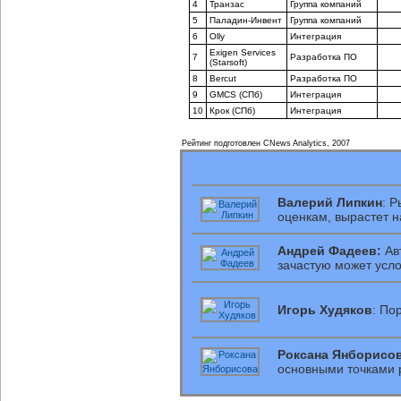
4
Транзас
Группа компаний
5
Паладин-Инвент
Группа компаний
6
Olly
Интеграция
Exigen Services
7
Разработка ПО
(Starsoft)
8
Bercut
Разработка ПО
9
GMCS (СПб)
Интеграция
10
Крок (СПб)
Интеграция
Рейтинг подготовлен CNews Analytics, 2007
Валерий Липкин
: 
оценкам, вырастет 
Андрей Фадеев:
Ав
зачастую может усл
Игорь Худяков
: По
Роксана Янборисов
основными точками 