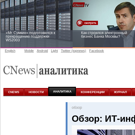
«Mr. Сумкин» подготовился к
Как строился электронный
прекращению поддержки
бизнес Банка Москвы?
WS2003
English
Mobile
Android
Light
Twitter (topnews)
Facebook
Заоблачная оптимизация: как
Рейтинг CNewsInfrastructure 20
Faberlic изменил подход к
приглашаем участвовать
аналитике
АНАЛИТИКА
CNEWS
НОВОСТИ
КОНФЕРЕНЦИИ
ЖУРНАЛ
oбзор
Обзор: ИТ-ин