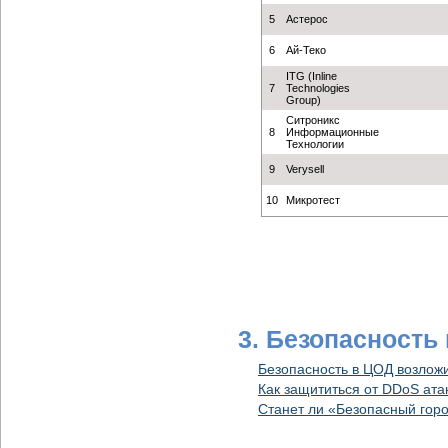
5
Астерос
6
Ай-Теко
ITG (Inline
7
Technologies
Group)
Ситроникс
8
Информационные
Технологии
9
Verysell
10
Микротест
3. Безопасность
Безопасность в ЦОД возложи
Как защититься от DDoS ата
Станет ли «Безопасный гор