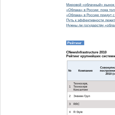
Мировой «облачный» рынок 
«Облака» в России: пока то
«Облака» в Россию придут с
Путь к эффективности лежит
Нужны ли государству «обла
Рейтинг
CNewsInfrastructure 2010
Рейтинг крупнейших системн
Совокупна
№
Компания
построен
2010 (с
Техносерв,
1
Техносерв
Консалтинг
2
Энвижн Груп
3
RRC
4
R-Style