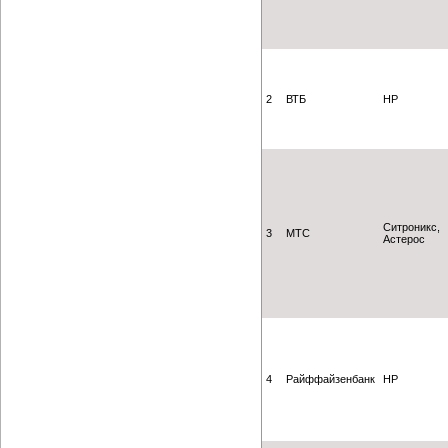
2
ВТБ
HP
Ситроникс,
3
МТС
Астерос
4
Райффайзенбанк
HP