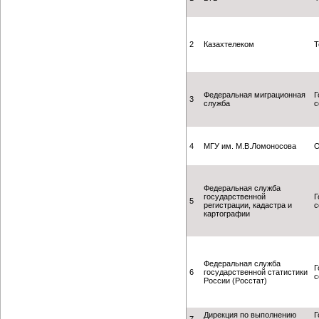
2
Казахтелеком
Т
Федеральная миграционная
Г
3
служба
с
4
МГУ им. М.В.Ломоносова
О
Федеральная служба
государственной
Г
5
регистрации, кадастра и
с
картографии
Федеральная служба
Г
6
государственной статистики
с
России (Росстат)
Дирекция по выполнению
Г