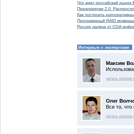
Что ждет российский рынок
Предприятие 2.0. Распрост
Как построить корпоративны
Программный RAID возвращ
Россия далека от СОА-мэйн
Интервью с экспертами
Максим Во
Использова
читать полное
Олег Волч
Все то, что
читать полное