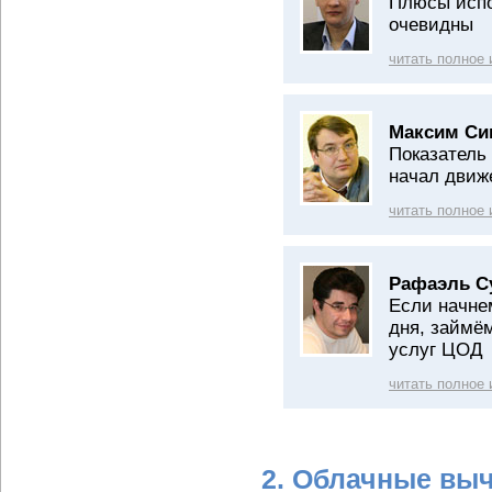
Плюсы испо
очевидны
читать полное
Максим Си
Показатель
начал движе
читать полное
Рафаэль С
Если начне
дня, займё
услуг ЦОД
читать полное
2. Облачные вы