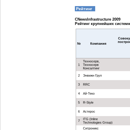
Рейтинг
CNewsInfrastructure 2009
Рейтинг крупнейших системн
Совоку
постро
№
Компания
Техносерв,
1
Техносерв
Консалтинг
2
Энвижн Груп
3
RRC
4
Ай-Теко
5
R-Style
6
Астерос
ITG (Inline
7
Technologies Group)
Ситроникс