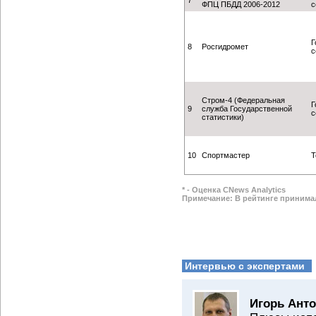
7
ФПЦ ПБДД 2006-2012
с
Г
8
Росгидромет
с
Стром-4 (Федеральная
Г
9
служба Государственной
с
статистики)
10
Спортмастер
Т
* - Оценка CNews Analytics
Примечание: В рейтинге принимал
Интервью с экспертами
Игорь Анто