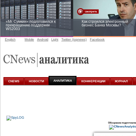
«Mr. Сумкин» подготовился к
Как строился электронный
прекращению поддержки
бизнес Банка Москвы?
WS2003
English
Mobile
Android
Light
Twitter (topnews)
Facebook
Заоблачная оптимизация: как
Рейтинг CNewsInfrastructure 20
Faberlic изменил подход к
приглашаем участвовать
аналитике
АНАЛИТИКА
CNEWS
НОВОСТИ
КОНФЕРЕНЦИИ
ЖУРНАЛ
Обозрение подготовле