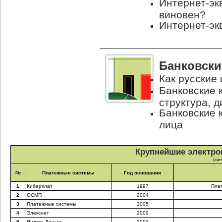
Интернет-эк
виновен?
Интернет-эк
Банковски
Как русские
Банковские 
структура, 
Банковские 
лица
Крупнейшие электро
(сис
№
Платежные системы
Год основания
1
Киберплат
1997
Плат
2
ОСМП
2004
3
Платежные системы
2005
4
Элекснет
2000
5
Яндекс.Деньги
2002