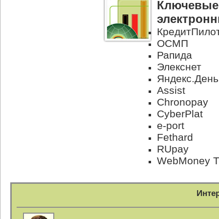
Ключевые 
электронн
КредитПило
ОСМП
Рапида
Элекснет
Яндекс.День
Assist
Chronopay
CyberPlat
e-port
Fethard
RUpay
WebMoney Tr
Инте