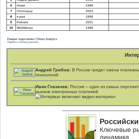
6
Assist
1998
7
Chronopay
2003
8
e-port
1999
9
Fethard
2001
10
WebMoney
1998
Ранкинг подготовлен CNews Analytics
Перейти к полному ранкингу
Инте
Андрей Грибов:
В России грядет смена платежн
технологий
Иван Глазачев:
Россия – один из самых перспек
рынков электронных платежей
Российски
Ключевые ры
динамика