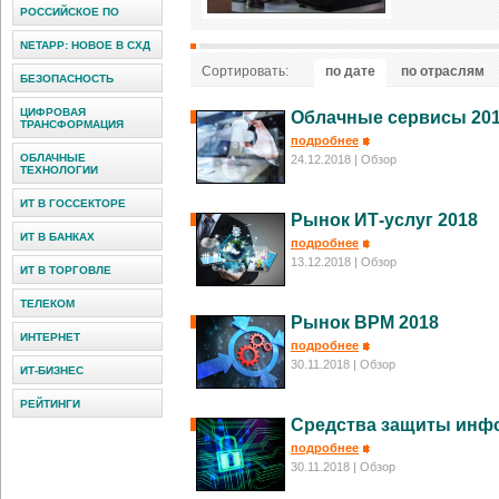
РОССИЙСКОЕ ПО
NETAPP: НОВОЕ В СХД
Сортировать:
по дате
по отраслям
БЕЗОПАСНОСТЬ
ЦИФРОВАЯ
Облачные сервисы 20
ТРАНСФОРМАЦИЯ
подробнее
ОБЛАЧНЫЕ
24.12.2018
| Обзор
ТЕХНОЛОГИИ
ИТ В ГОССЕКТОРЕ
Рынок ИТ-услуг 2018
ИТ В БАНКАХ
подробнее
13.12.2018
| Обзор
ИТ В ТОРГОВЛЕ
ТЕЛЕКОМ
Рынок BPM 2018
ИНТЕРНЕТ
подробнее
30.11.2018
| Обзор
ИТ-БИЗНЕС
РЕЙТИНГИ
Средства защиты инфо
подробнее
30.11.2018
| Обзор