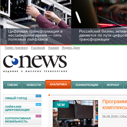
Цифровая трансформация в
Российский бизнес актив
нестабильное время — пять
движется по пути цифро
полезных лайфхаков
трансформации
Twitter (topnews)
Facebook
Youtube
Яндекс.Дзен
Средний бизнес начал
цифровизироваться со
скоростью крупных
АНАЛИТИКА
CNEWS
НОВОСТИ
КОНФЕРЕНЦИИ
ЖУРНАЛ
корпораций
УМНЫЙ ГОРОД
Программ
комплекс
ЛАЙФХАКИ
ЦИФРОВИЗАЦИИ
06.08.2026
| Обз
КОРПОРАТИВНАЯ
МОБИЛЬНОСТЬ