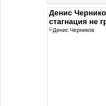
Денис Чернико
стагнация не г