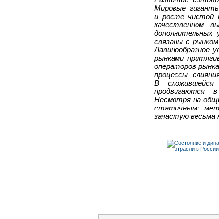
Мировые гиганты
и росте чистой 
качественном в
дополнительных 
связаны с рынко
Лавинообразное у
рынками притягив
операторов рынка
процессы слияни
В сложившейся
продвигаются 
Несмотря на общи
статичным: мета
зачастую весьма 