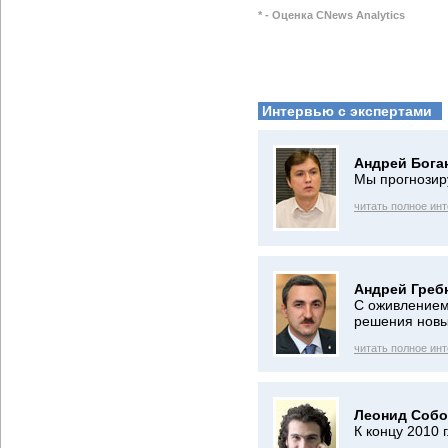
* - Оценка CNews Analytics
Интервью с экспертами
Андрей Бога
Мы прогнозир
читать полное ин
Андрей Греб
С оживлением
решения новы
читать полное ин
Леонид Собо
К концу 2010 