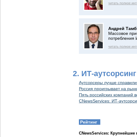
читать полное ин
Андрей Тамб
Массовое при
потребления И
читать полное ин
2. ИТ-аутсорсинг
Аутсорсеры лучше справилис
Россия проигрывает на рынк
Пять российских компаний в
CNewsServices: ИТ-аутсорси
Рейтинг
CNewsServices: Крупнейшие 