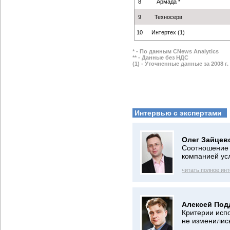
8
Армада *
9
Техносерв
10
Интертех (1)
* - По данным CNews Analytics
** - Данные без НДС
(1) - Уточненные данные за 2008 г.
Интервью с экспертами
Олег Зайцев
Соотношение 
компанией ус
читать полное ин
Алексей Под
Критерии исп
не изменилис