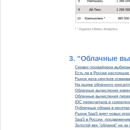
8
Ниеншанц
1 388 54
9
Ай-Теко
1 299 30
10
Компьюлинк *
985 000
* - Оценка CNews Analytics
3. "Облачные вы
Сервис-провайдера выбира
Есть ли в России настоящие
Рынок дата-центров осваива
На рынке облачного консалт
Облачные вычисления изме
Облачные вычисления переве
IDC пересчитала и сократил
Публичные облака в десятки
Рынок SaaS ждет новых игр
SaaS в России: продвижение
Золотой век "облаков" не за