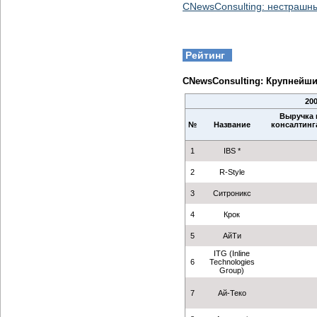
CNewsConsulting: нестрашн
Рейтинг
CNewsConsulting: Крупнейши
20
Выручка 
№
Название
консалтинга
1
IBS *
2
R-Style
3
Ситроникс
4
Крок
5
АйТи
ITG (Inline
6
Technologies
Group)
7
Ай-Теко