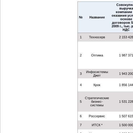
Совокупн
выручк
компании 
оказания усл
№
Название
основе
договоров S
2009 г., тыс. 
НДС
1
Техносерв
2 153 42
2
Оптима
1 987 37
Инфосистемы
3
1 943 20
Джет
4
Крок
1 856 14
Стратегические
5
бизнес-
1 531 22
системы
6
Россервис
1 507 61
7
ИТСК *
1 500 00