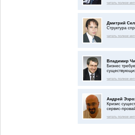
читать полное ин
Дмитрий Сел
Структура спр
читать полное ин
Владимир Чи
Бизнес требуе
существующих
читать полное ин
Андрей Эзро
Кризис сущес
сервис-прова
читать полное ин