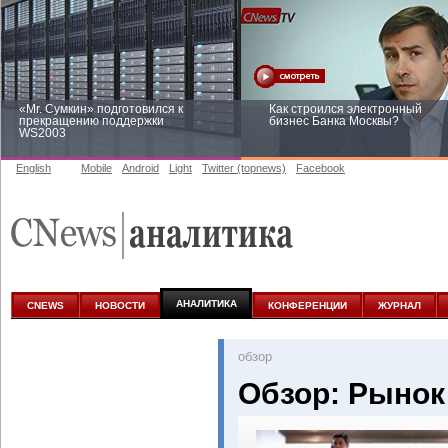
«Mr. Сумкин» подготовился к
Как строился электронный
прекращению поддержки
бизнес Банка Москвы?
WS2003
English
Mobile
Android
Light
Twitter (topnews)
Facebook
Заоблачная оптимизация: как
Рейтинг CNewsInfrastructure 20
Faberlic изменил подход к
приглашаем участвовать
аналитике
АНАЛИТИКА
CNEWS
НОВОСТИ
КОНФЕРЕНЦИИ
ЖУРНАЛ
oбзор
Обзор: Рынок