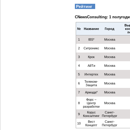
Рейтинг
CNewsConsulting: 1 полугоди
Выр
№
Название
Город
кон
п
1
IBS*
Москва
2
Ситроникс
Москва
3
Крок
Москва
4
АйТи
Москва
5
Интертех
Москва
Телеком-
6
Москва
Защита
7
Армада*
Москва
Форс –
8
Центр
Москва
разработки
Корус
Санкт-
9
Консалтинг
Петербург
Вест
Санкт-
10
Концепт
Петербург