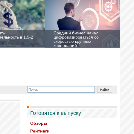
ить
Средний бизнес начал
ельность в 1,5-2
цифровизироваться со
скоростью крупных
корпораций
Готовятся к выпуску
Обзоры
Рейтинги