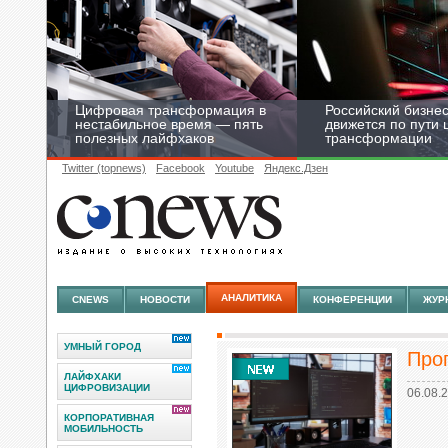
Цифровая трансформация в
Российский бизнес
нестабильное время — пять
движется по пути
полезных лайфхаков
трансформации
Twitter (topnews)
Facebook
Youtube
Яндекс.Дзен
АНАЛИТИКА
CNEWS
НОВОСТИ
КОНФЕРЕНЦИИ
ЖУР
УМНЫЙ ГОРОД
Про
ЛАЙФХАКИ
ЦИФРОВИЗАЦИИ
06.08.
КОРПОРАТИВНАЯ
МОБИЛЬНОСТЬ