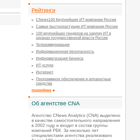
Рейтинги
CNews100 Крупнейшие ИТ-компании России
Самые быстрорастущие ИТ-компании России
100 крупнейших тендеров на закупку ИТ в
органах государственной власти России
Телекоммуникации
Информационная безопасность
Информатизация бизнеса
ИТ-услуги
Интернет
Программное обеспечение и аппаратные
средства
подробнее
Об агентстве CNA
Агентство CNews Analytics (CNA) выделено
в качестве самостоятельного направления
в 2002 году и входит в состав группы
компаний РБК. За несколько лет
специалистами агентства реализовано