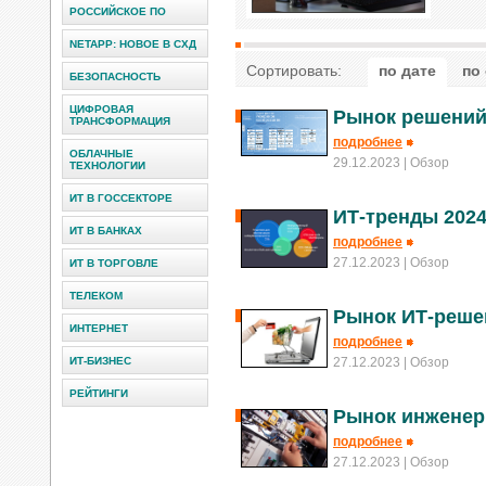
РОССИЙСКОЕ ПО
NETAPP: НОВОЕ В СХД
Сортировать:
по дате
по
БЕЗОПАСНОСТЬ
ЦИФРОВАЯ
Рынок решений
ТРАНСФОРМАЦИЯ
подробнее
ОБЛАЧНЫЕ
29.12.2023
| Обзор
ТЕХНОЛОГИИ
ИТ В ГОССЕКТОРЕ
ИТ-тренды 2024
ИТ В БАНКАХ
подробнее
27.12.2023
| Обзор
ИТ В ТОРГОВЛЕ
ТЕЛЕКОМ
Рынок ИТ-реше
ИНТЕРНЕТ
подробнее
ИТ-БИЗНЕС
27.12.2023
| Обзор
РЕЙТИНГИ
Рынок инженер
подробнее
27.12.2023
| Обзор