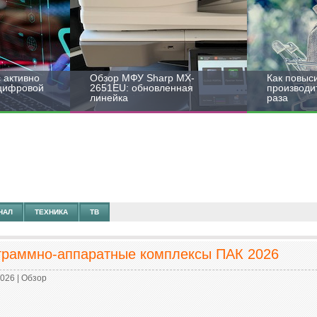
 активно
Обзор МФУ Sharp MX-
Как повыс
 цифровой
2651EU: обновленная
производит
линейка
раза
НАЛ
ТЕХНИКА
ТВ
граммно-аппаратные комплексы ПАК 2026
2026
| Обзор