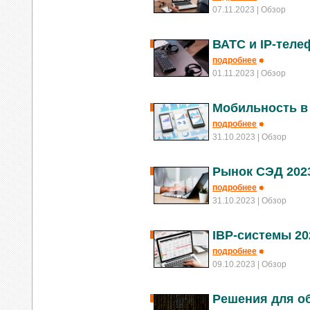
07.11.2023
| Обзор
ВАТС и IP-теле
подробнее
01.11.2023
| Обзор
Мобильность в 
подробнее
31.10.2023
| Обзор
Рынок СЭД 202
подробнее
31.10.2023
| Обзор
IBP-системы 20
подробнее
09.10.2023
| Обзор
Решения для о