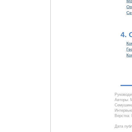
Мо
Ор
Се
4.
Ко
Ге
Ко
Руководи
Авторы: 
Семушина
Интервью
Верстка:
Дата публ