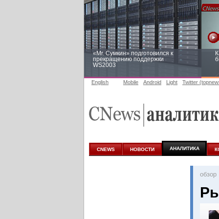
«Mr. Сумкин» подготовился к
К
прекращению поддержки
б
WS2003
English
Mobile
Android
Light
Twitter (topnew
Заоблачная оптимизация: как
Р
Faberlic изменил подход к
п
аналитике
АНАЛИТИКА
CNEWS
НОВОСТИ
К
oбзор
Ры