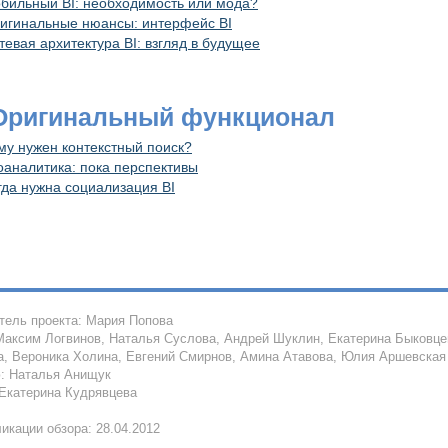
бильный BI: необходимость или мода?
игинальные нюансы: интерфейс BI
тевая архитектура BI: взгляд в будущее
 Оригинальный функционал
му нужен контекстный поиск?
оаналитика: пока перспективы
гда нужна социализация BI
тель проекта: Мария Попова
Максим Логвинов, Наталья Суслова, Андрей Шуклин, Екатерина Быковце
, Вероника Холина, Евгений Смирнов, Амина Атавова, Юлия Аршевская
: Наталья Анищук
 Екатерина Кудрявцева
икации обзора: 28.04.2012