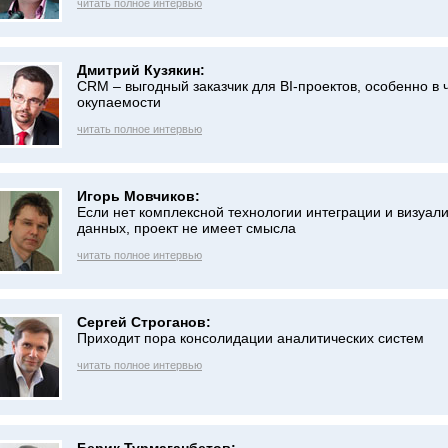
читать полное интервью
Дмитрий Кузякин:
CRM – выгодный заказчик для BI-проектов, особенно в 
окупаемости
читать полное интервью
Игорь Мовчиков:
Если нет комплексной технологии интеграции и визуал
данных, проект не имеет смысла
читать полное интервью
Сергей Строганов:
Приходит пора консолидации аналитических систем
читать полное интервью