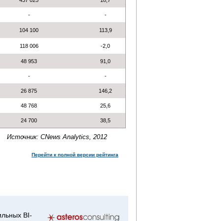
437 025
18,7
-
-
104 100
113,9
118 006
-2,0
48 953
91,0
-
-
26 875
146,2
48 768
25,6
24 700
38,5
Источник: CNews Analytics, 2012
Перейти к полной версии рейтинга
льных BI-