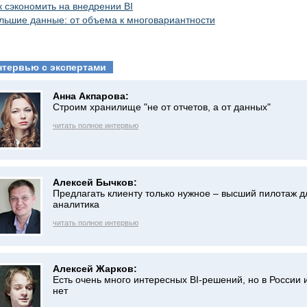
к сэкономить на внедрении BI
льшие данные: от объема к многовариантности
нтервью с экспертами
Анна Акпарова:
Строим хранилище "не от отчетов, а от данных"
читать полное интервью
Алексей Бычков:
Предлагать клиенту только нужное – высший пилотаж д
аналитика
читать полное интервью
Алексей Жарков:
Есть очень много интересных BI-решений, но в России 
нет