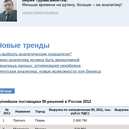
Берик Турмаганбетов:
Меньше времени на рутину, больше – на аналитику!
читать полное интервью
 Новые тренды
к выбрать аналитические показатели?
знес-аналитика должна быть вариативной
анилища данных: оптимизация неизбежна
иентская аналитика: новые возможности для бизнеса
ейтинг
упнейшие поставщики BI-решений в России 2012
№
Выручка по направлению BI, 2011, тыс.
Выручка 
№
Название
Город
2011
руб.(с НДС)
1
Прогноз
Пермь
2 660 790