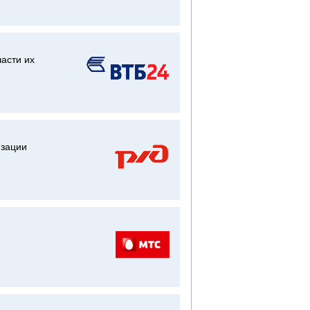
части их
изации