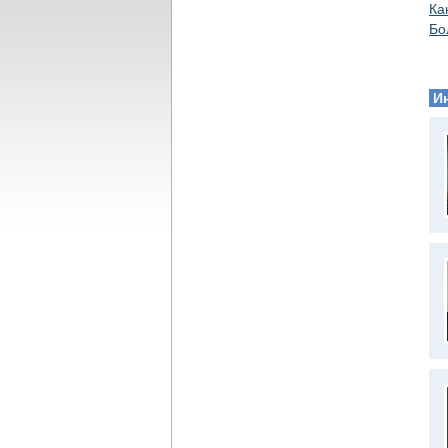
Ка
Бо
И