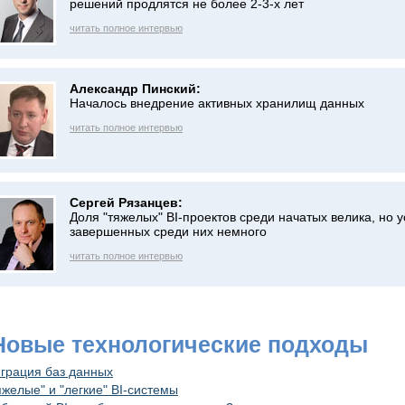
решений продлятся не более 2-3-х лет
читать полное интервью
Александр Пинский:
Началось внедрение активных хранилищ данных
читать полное интервью
Сергей Рязанцев:
Доля "тяжелых" BI-проектов среди начатых велика, но 
завершенных среди них немного
читать полное интервью
 Новые технологические подходы
грация баз данных
яжелые" и "легкие" BI-системы