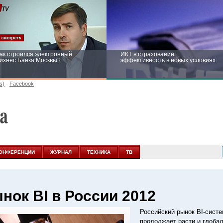
ак строился электронный
ИКТ в страховании:
изнес Банка Москвы?
эффективность в новых условиях
s)
Facebook
ейтинг CNewsInfrastructure 2015:
Информационная безопасность
риглашаем участвовать
бизнеса и госструктур: развитие в
новых условиях
ОНФЕРЕНЦИИ
ЖУРНАЛ
ТЕХНИКА
ТВ
нок BI в России 2012
Российский рынок BI-систе
продолжает расти и глобал