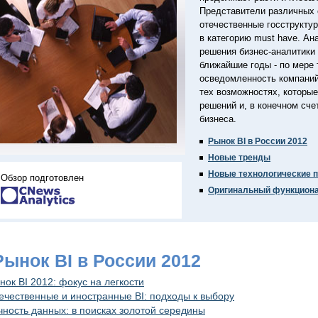
Представители различных 
отечественные госструкту
в категорию must have. Ан
решения бизнес-аналитики 
ближайшие годы - по мере 
осведомленность компаний
тех возможностях, которые
решений и, в конечном сч
бизнеса.
Рынок BI в России 2012
Новые тренды
Новые технологические 
Обзор подготовлен
Оригинальный функцион
Рынок BI в России 2012
нок BI 2012: фокус на легкости
ечественные и иностранные BI: подходы к выбору
чность данных: в поисках золотой середины