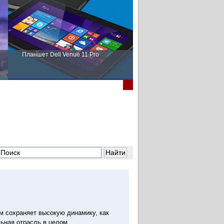
Планшет Dell Venue 11 Pro
Пора выбирать Fujitsu!
м сохраняет высокую динамику, как
ьная отрасль в целом.