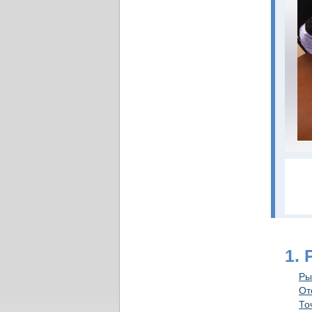
1. 
Ры
От
То