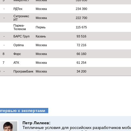
3
Микротест
Москва
518 850
-
РДТех
Москва
234 390
Ситроникс
-
Москва
222 700
ИТ
Парма-
Пермь
115 675
Телеком
-
БАРС Груп
Казань
93 516
-
Optima
Москва
72 216
8
Форс
Москва
66 160
7
АТК
Москва
61 254
0
-
ПрограмБанк
Москва
34 200
нтервью с экспертами
Петр Лилеев:
Тепличные условия для российских разработчиков моби