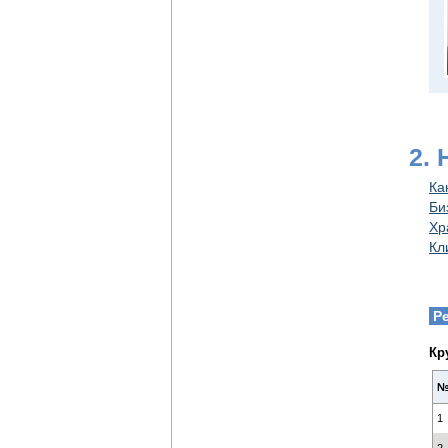
2.
Ка
Би
Хр
Кл
Р
Кр
1