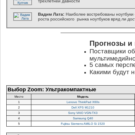
трехлетней давности
Вадим Лата:
Наиболее востребованы ноутбуки 
роста российского рынка ноутбуков вряд ли дос
Прогнозы и
Поставщики об
мультимедийн
5 самых персп
Какими будут н
Выбор Zoom: Ультракомпактные
Место
Модель
1
Lenovo ThinkPad X60s
2
Dell XPS M1210
3
Sony VAIO VGN-TX3
4
Samsung Q40
5
Fujitsu Siemens AMILO Si 1520