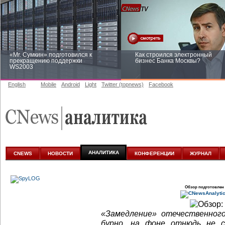
«Mr. Сумкин» подготовился к
Как строился электронный
прекращению поддержки
бизнес Банка Москвы?
WS2003
English
Mobile
Android
Light
Twitter (topnews)
Facebook
Заоблачная оптимизация: как
Рейтинг CNewsInfrastructure 20
Faberlic изменил подход к
приглашаем участвовать
аналитике
АНАЛИТИКА
CNEWS
НОВОСТИ
КОНФЕРЕНЦИИ
ЖУРНАЛ
Обзор подготовлен
«Замедление» отечественног
бурно, на фоне отнюдь не 