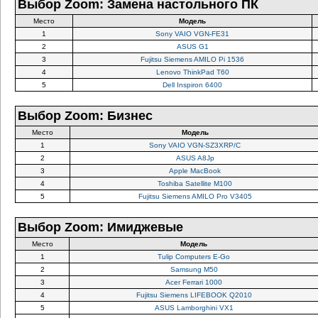
Выбор Zoom: Замена настольного ПК
Место
Модель
1
Sony VAIO VGN-FE31
2
ASUS G1
3
Fujitsu Siemens AMILO Pi 1536
4
Lenovo ThinkPad T60
5
Dell Inspiron 6400
Выбор Zoom: Бизнес
Место
Модель
1
Sony VAIO VGN-SZ3XRP/C
2
ASUS A8Jp
3
Apple MacBook
4
Toshiba Satellite M100
5
Fujitsu Siemens AMILO Pro V3405
Выбор Zoom: Имиджевые
Место
Модель
1
Tulip Computers E-Go
2
Samsung M50
3
Acer Ferrari 1000
4
Fujitsu Siemens LIFEBOOK Q2010
5
ASUS Lamborghini VX1