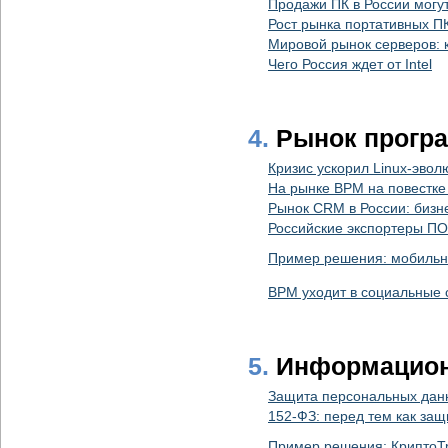
Продажи ПК в России могу
Рост рынка портативных П
Мировой рынок серверов: к
Чего Россия ждет от Intel
4.
Рынок прогр
Кризис ускорил Linux-эво
На рынке BPM на повестке 
Рынок CRM в России: бизн
Российские экспортеры ПО
Пример решения: мобильн
ВРМ уходит в социальные 
5.
Информацион
Защита персональных данн
152-ФЗ: перед тем как за
Пример решения: КриптоТр