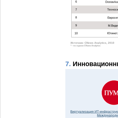
6
Dostavka
7
Технос
8
Евросе
9
М.Виде
10
Ютинет
Источник: CNews Analytics, 2010
* - по оценке CNews Analytics
7.
Инновационн
Виртуализация ИТ-инфраструк
Международн