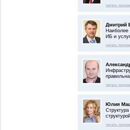
читать полно
Дмитрий 
Наиболее 
ИБ и услу
читать полно
Александр
Инфрастру
правильна
читать полно
Юлия Маш
Структура
структуро
читать полно