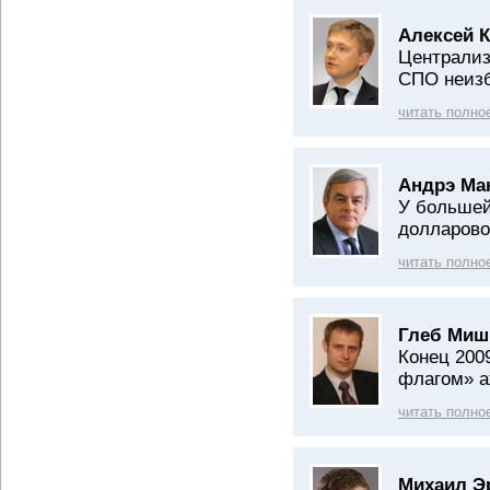
Алексей К
Централиз
СПО неиз
читать полно
Андрэ Ма
У большей
долларово
читать полно
Глеб Миш
Конец 200
флагом» а
читать полно
Михаил Э