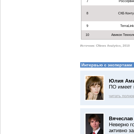
7
Россерви
8
СКБ Конт
9
TerraLink
10
Авикон Текнол
Источник: CNews Analytics, 2010
Интервью с экспертами
Юлия Ами
ПО имеет 
читать полно
Вячеслав
Неверно г
активно з