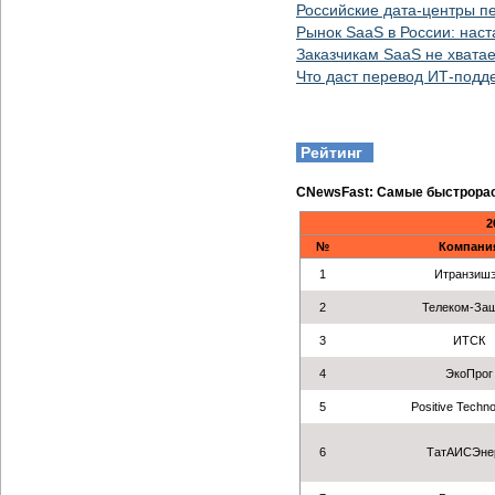
Российские дата-центры пе
Рынок SaaS в России: нас
Заказчикам SaaS не хватае
Что даст перевод ИТ-подд
Рейтинг
CNewsFast: Самые быстрорас
2
№
Компани
1
Итранзиш
2
Телеком-За
3
ИТСК
4
ЭкоПрог
5
Positive Techno
6
ТатАИСЭне