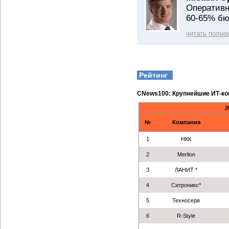
Оперативн
60-65% бю
читать полно
Рейтинг
CNews100: Крупнейшие ИТ-ко
2
№
Компания
1
НКК
2
Merlion
3
ЛАНИТ *
4
Ситроникс*
5
Техносерв
6
R-Style