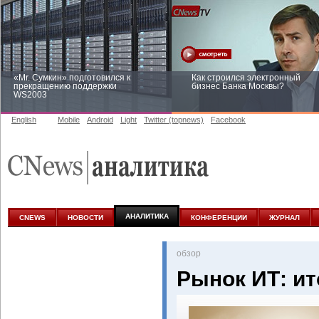
«Mr. Сумкин» подготовился к
Как строился электронный
прекращению поддержки
бизнес Банка Москвы?
WS2003
English
Mobile
Android
Light
Twitter (topnews)
Facebook
Заоблачная оптимизация: как
Рейтинг CNewsInfrastructure 20
Faberlic изменил подход к
приглашаем участвовать
аналитике
АНАЛИТИКА
CNEWS
НОВОСТИ
КОНФЕРЕНЦИИ
ЖУРНАЛ
oбзор
Рынок ИТ: ит