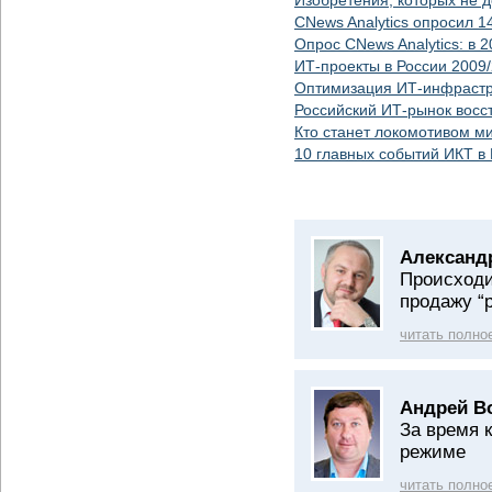
Изобретения, которых не 
CNews Analytics опросил 
Опрос CNews Analytics: в 
ИТ-проекты в России 2009
Оптимизация ИТ-инфрастр
Российский ИТ-рынок восст
Кто станет локомотивом м
10 главных событий ИКТ в
Александ
Происходи
продажу “
читать полно
Андрей В
За время 
режиме
читать полно