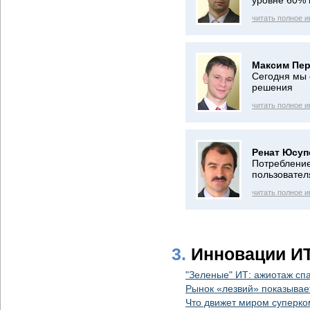
уровне 60% 
читать полное 
Максим Пер
Сегодня мы 
решения
читать полное 
Ренат Юсуп
Потребление
пользовател
читать полное 
3.
Инновации И
"Зеленые" ИТ: ажиотаж спа
Рынок «лезвий» показывае
Что движет миром суперк