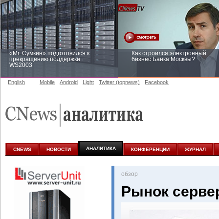
«Mr. Сумкин» подготовился к
Как строился электронный
прекращению поддержки
бизнес Банка Москвы?
WS2003
English
Mobile
Android
Light
Twitter (topnews)
Facebook
Заоблачная оптимизация: как
Рейтинг CNewsInfrastructure 20
Faberlic изменил подход к
приглашаем участвовать
аналитике
АНАЛИТИКА
CNEWS
НОВОСТИ
КОНФЕРЕНЦИИ
ЖУРНАЛ
oбзор
Рынок серве