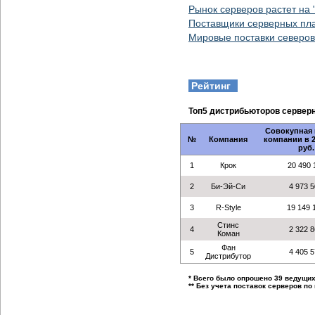
Рынок серверов растет на 
Поставщики серверных пл
Мировые поставки северов
Рейтинг
Топ5 дистрибьюторов сервер
Совокупная 
№
Компания
компании в 2
руб.
1
Крок
20 490 
2
Би-Эй-Си
4 973 
3
R-Style
19 149 
Стинс
4
2 322 
Коман
Фан
5
4 405 
Дистрибутор
* Всего было опрошено 39 ведущи
** Без учета поставок серверов по