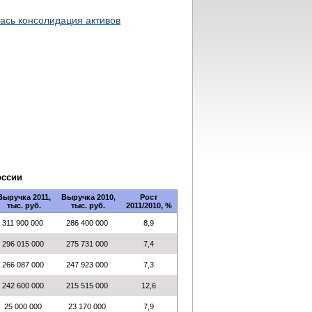
лась консолидация активов
оссии
Выручка 2011,
Выручка 2010,
Рост
тыс. руб.
тыс. руб.
2011/2010, %
311 900 000
286 400 000
8,9
296 015 000
275 731 000
7,4
266 087 000
247 923 000
7,3
242 600 000
215 515 000
12,6
25 000 000
23 170 000
7,9