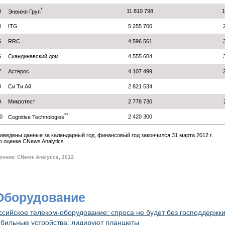
*
3
11 810 798
1
Энвижн Груп
4
ITG
5 255 700
5
RRC
4 596 561
6
Скандинавский дом
4 555 604
7
Астерос
4 107 499
8
Си Ти Ай
2 821 534
9
Микротест
2 778 730
**
0
2 420 300
Cognitive Technologies
риведены данные за календарный год, финансовый год закончился 31 марта 2012 г.
по оценке CNews Analytics
очник: CNews Analytics, 2012
 Оборудование
ссийское телеком-оборудование: спроса не будет без господдержк
бильные устройства: лидируют планшеты