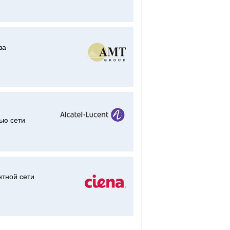
за
ью сети
нтной сети