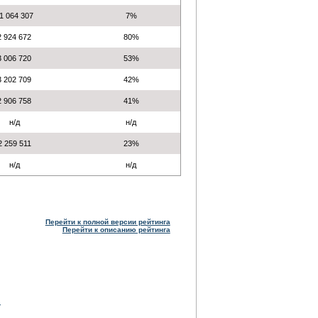
1 064 307
7%
2 924 672
80%
3 006 720
53%
3 202 709
42%
2 906 758
41%
н/д
н/д
2 259 511
23%
н/д
н/д
Перейти к полной версии рейтинга
Перейти к описанию рейтинга
и