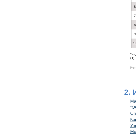
6
7
8
9
1
* -
(1)
Ист
2.
Ма
"О
Оп
Ка
Ун
Мо