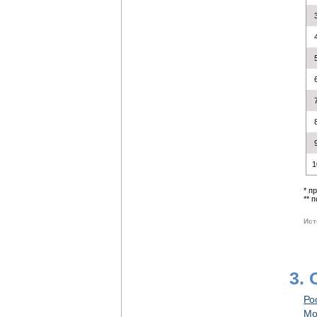
1
* п
** 
Ист
3.
Ро
Мо