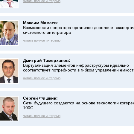
читать полное интервью
Максим Мамаев:
Возможности оператора органично дополняет эксперти
системного интегратора
читать полное интервью
Дмитрий Тимерханов:
Виртуализация элементов инфраструктуры идеально
соответствует потребности в гибком управлении емкост
читать полное интервью
Сергей Фишкин:
Сети будущего создаются на основе технологии когере
100G
читать полное интервью