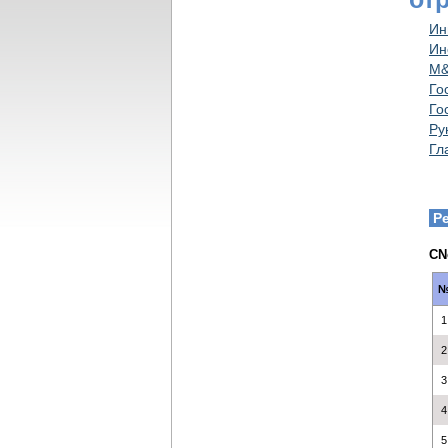
Ин
Ин
M&
Го
Го
Ру
Гл
Р
CN
1
2
3
4
5