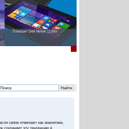
Планшет Dell Venue 11 Pro
Пора выбирать Fujitsu!
асли связи отмечают как аналитики,
ок сохраняет эту тенденцию в