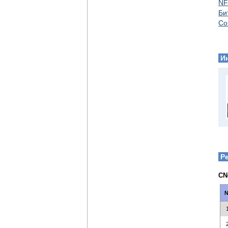
NF
Би
Со
И
Р
CN