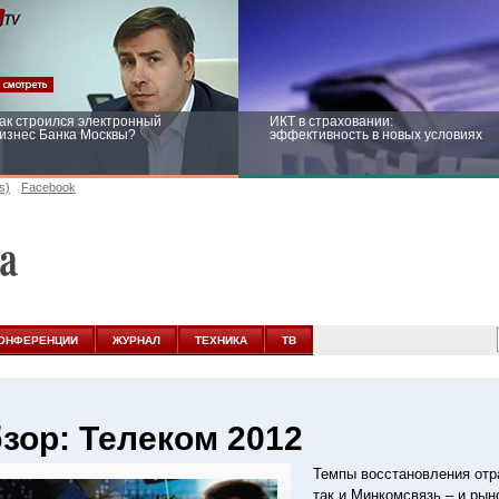
ак строился электронный
ИКТ в страховании:
изнес Банка Москвы?
эффективность в новых условиях
s)
Facebook
ейтинг CNewsInfrastructure 2015:
Информационная безопасность
риглашаем участвовать
бизнеса и госструктур: развитие в
новых условиях
ОНФЕРЕНЦИИ
ЖУРНАЛ
ТЕХНИКА
ТВ
зор: Телеком 2012
Темпы восстановления отр
так и Минкомсвязь – и рын