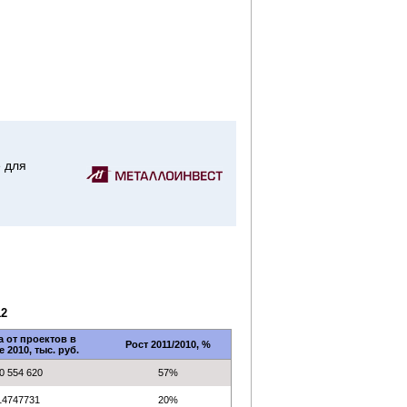
 для
12
 от проектов в
Рост 2011/2010, %
 2010, тыс. руб.
0 554 620
57%
14747731
20%