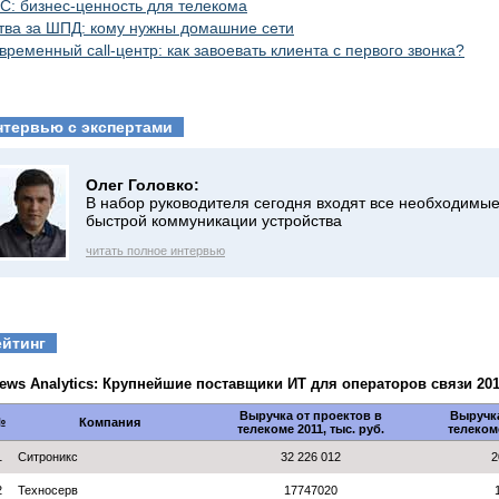
C: бизнес-ценность для телекома
тва за ШПД: кому нужны домашние сети
временный call-центр: как завоевать клиента с первого звонка?
нтервью с экспертами
Олег Головко:
В набор руководителя сегодня входят все необходимые
быстрой коммуникации устройства
читать полное интервью
ейтинг
ews Analytics: Крупнейшие поставщики ИТ для операторов связи 20
Выручка от проектов в
Выручка
№
Компания
телекоме 2011, тыс. руб.
телекоме
1
Ситроникс
32 226 012
2
2
Техносерв
17747020