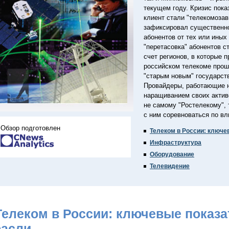
текущем году. Кризис пока
клиент стали "телекомозав
зафиксировал существенно
абонентов от тех или иных 
"перетасовка" абонентов с
счет регионов, в которые 
российском телекоме прош
"старым новым" государст
Провайдеры, работающие н
наращиванием своих актив
не самому "Ростелекому", 
с ним соревноваться по вл
Обзор подготовлен
Телеком в России: ключе
Инфраструктура
Оборудование
Телевидение
 Телеком в России: ключевые показа
расли