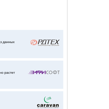
аз данных
но растет