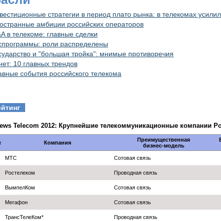
вестиционные стратегии в период плато рынка: в телекомах усили
остранные амбиции российских операторов
A в телекоме: главные сделки
спрограммы: роли распределены
сударство и "большая тройка": мнимые противоречия
нет: 10 главных трендов
авные события российского телекома
ейтинг
ews Telecom 2012: Крупнейшие телекоммуникационные компании Р
Преимущественная
№
Компания
бизнес-модель
МТС
Сотовая связь
Ростелеком
Проводная связь
ВымпелКом
Сотовая связь
Мегафон
Сотовая связь
ТрансТелеКом*
Проводная связь