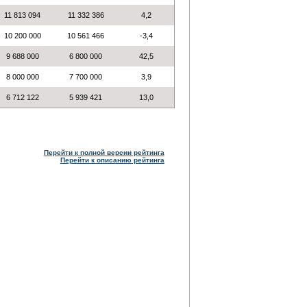
11 813 094
11 332 386
4,2
10 200 000
10 561 466
-3,4
9 688 000
6 800 000
42,5
8 000 000
7 700 000
3,9
6 712 122
5 939 421
13,0
Перейти к полной версии рейтинга
Перейти к описанию рейтинга