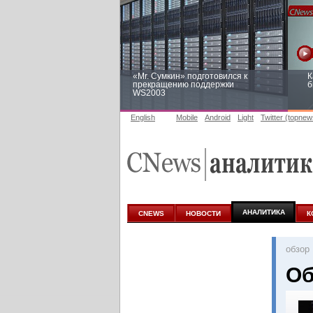
«Mr. Сумкин» подготовился к
К
прекращению поддержки
б
WS2003
English
Mobile
Android
Light
Twitter (topnew
Заоблачная оптимизация: как
Р
Faberlic изменил подход к
п
аналитике
АНАЛИТИКА
CNEWS
НОВОСТИ
К
oбзор
Об