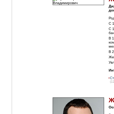
Ди
до
Ро
С 
С 
ба
В 
ко
ме
В 
Же
Ув
Ин
Ст
(1
Ос