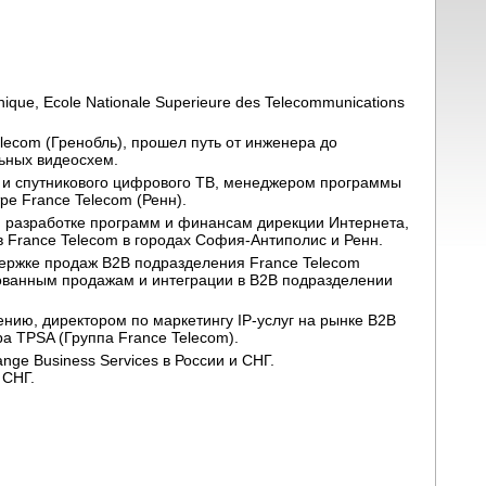
ique, Ecole Nationale Superieure des Telecommunications
elecom (Гренобль), прошел путь от инженера до
льных видеосхем.
го и спутникового цифрового ТВ, менеджером программы
ре France Telecom (Ренн).
ю, разработке программ и финансам дирекции Интернета,
 France Telecom в городах София-Антиполис и Ренн.
ддержке продаж B2B подразделения France Telecom
ированным продажам и интеграции в B2B подразделении
ению, директором по маркетингу IP-услуг на рынке B2B
а TPSA (Группа France Telecom).
nge Business Services в России и СНГ.
 СНГ.