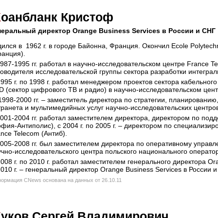
Ж
оанбланк Кристоф
неральный директор Orange Business Services в России и СНГ
ился в 1962 г. в городе Байонна, Франция. Окончил Ecole Polytechn
ранция).
1987-1995 гг. работал в научно-исследовательском центре France T
ководителя исследовательской группы сектора разработки интегра
1995 г. по 1998 г. работал менеджером проектов сектора кабельно
D (сектор цифрового ТВ и радио) в научно-исследовательском цент
1998-2000 гг. – заместитель директора по стратегии, планировани
транета и мультимедийных услуг научно-исследовательских центров
2001-2004 гг. работал заместителем директора, директором по по
офия-Антиполис), с 2004 г. по 2005 г. – директором по специализ
nce Telecom (Антиб).
2005-2008 гг. был заместителем директора по оперативному управл
учно-исследовательского центра польского национального оператор
008 г. по 2010 г. работал заместителем генерального директора Ora
010 г. – генеральный директор Orange Business Services в России и
ормация CNews основана на данных от 26.10.11
Ж
уков Сергей Владимирович