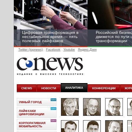
Цифровая трансформация в
Российский бизнес
нестабильное время — пять
движется по пути
полезных лайфхаков
трансформации
Twitter (topnews)
Facebook
Youtube
Яндекс.Дзен
АНАЛИТИКА
CNEWS
НОВОСТИ
КОНФЕРЕНЦИИ
ЖУР
УМНЫЙ ГОРОД
ЛАЙФХАКИ
ЦИФРОВИЗАЦИИ
КОРПОРАТИВНАЯ
МОБИЛЬНОСТЬ