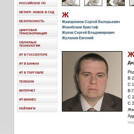
РОССИЙСКОЕ ПО
NETAPP: НОВОЕ В СХД
Ж
БЕЗОПАСНОСТЬ
Жаворонков Сергей Валерьевич
Жоанбланк Кристоф
ЦИФРОВАЯ
Жуков Сергей Владимирович
ТРАНСФОРМАЦИЯ
Жуланов Евгений
ОБЛАЧНЫЕ
ТЕХНОЛОГИИ
ИТ В ГОССЕКТОРЕ
Ди
ИТ В БАНКАХ
Ро
ИТ В ТОРГОВЛЕ
В 
ТЕЛЕКОМ
С 
В I
ИНТЕРНЕТ
С 
ИТ-БИЗНЕС
С 
РЕЙТИНГИ
Же
Ад
Инф