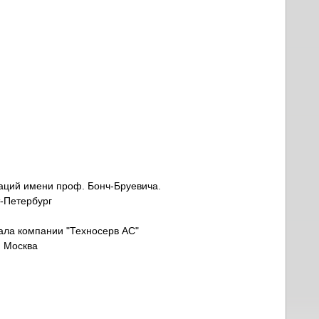
каций имени проф. Бонч-Бруевича.
т-Петербург
иала компании "Техносерв АС"
. Москва