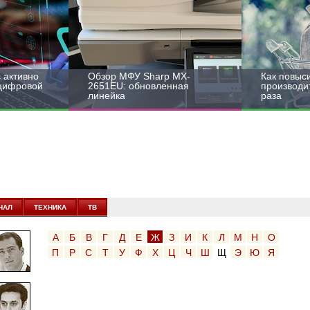
 активно
Обзор МФУ Sharp MX-
Как повыс
 цифровой
2651EU: обновленная
производит
линейка
раза
НАЛ
ТЕХНИКА
ТВ
А
Б
В
Г
Д
Е
Ж
З
И
К
Л
М
Н
О
П
Р
С
Т
У
Ф
Х
Ц
Ч
Ш
Щ
Э
Ю
Я