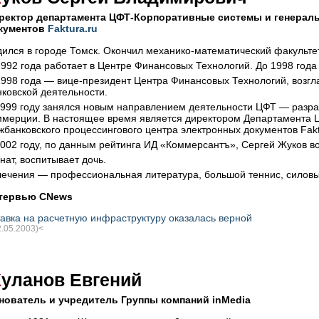
ректор департамента
ЦФТ-Корпоративные
системы и генераль
кументов
Faktura.ru
дился в городе Томск. Окончил
механико-математический
факультет
1992 года работает в Центре Финансовых Технологий. До 1998 год
1998 года —
вице-президент
Центра Финансовых Технологий, возгл
нковской деятельности.
1999 году занялся новым направлением деятельности ЦФТ — разра
ммерции. В настоящее время является директором Департамента
жбанковского процессингового центра электронных документов Fakt
2002 году, по данным рейтинга ИД «Коммерсантъ», Сергей Жуков во
нат, воспитывает дочь.
лечения — профессиональная литература, большой теннис, силовы
тервью CNews
авка на расчетную инфраструктуру оказалась верной
2.05.2003)<
Ж
уланов Евгений
нователь и учредитель Группы компаний inMedia