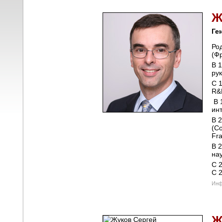
Ге
Род
(Ф
В 
ру
С 
R&
В 
ин
В 
(С
Fra
В 
на
С 2
С 2
Инф