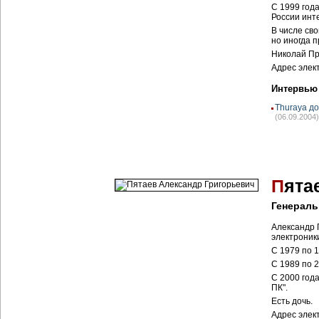
С 1999 год
России инт
В числе сво
но иногда п
Николай Пр
Адрес элек
Интервью
Thuraya д
(06.09.2004)
П
ята
Генераль
Александр 
электроники
С 1979 по 
С 1989 по 
С 2000 год
ПК".
Есть дочь.
Адрес элек