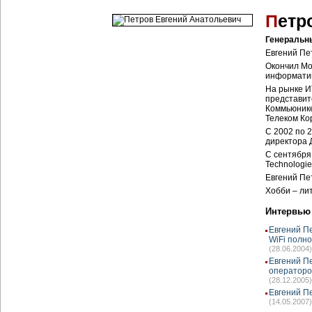
П
етр
Генеральн
Евгений Пе
Окончил Мо
информатик
На рынке И
представит
Коммьюнике
Телеком Кор
C 2002 по 2
директора 
C сентября 
Technologie
Евгений Пе
Хобби – ли
Интервью
Евгений П
WiFi полн
(28.06.2004)
Евгений П
операторо
(28.12.2005)
Евгений П
(14.05.2007)