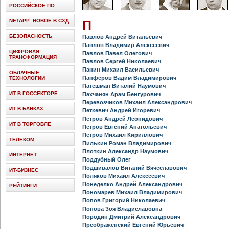
РОССИЙСКОЕ ПО
NETAPP: НОВОЕ В СХД
П
БЕЗОПАСНОСТЬ
Павлов Андрей Витальевич
Павлов Владимир Алексеевич
ЦИФРОВАЯ
Павлов Павел Олегович
ТРАНСФОРМАЦИЯ
Павлов Сергей Николаевич
Панин Михаил Васильевич
ОБЛАЧНЫЕ
Панферов Вадим Владимирович
ТЕХНОЛОГИИ
Патешман Виталий Наумович
ИТ В ГОССЕКТОРЕ
Пахчанян Арам Бенгурович
Перевозчиков Михаил Александрович
ИТ В БАНКАХ
Петкевич Андрей Игоревич
Петров Андрей Леонидович
ИТ В ТОРГОВЛЕ
Петров Евгений Анатольевич
Петров Михаил Кириллович
ТЕЛЕКОМ
Пилькин Роман Владимирович
Плоткин Александр Наумович
ИНТЕРНЕТ
Поддубный Олег
Подшивалов Виталий Вячеславович
ИТ-БИЗНЕС
Поляков Михаил Алексеевич
Понеделко Андрей Александрович
РЕЙТИНГИ
Пономарев Михаил Владимирович
Попов Григорий Николаевич
Попова Зоя Владиславовна
Породин Дмитрий Александрович
Преображенский Евгений Юрьевич