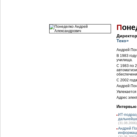
П
оне
Директор
Теко»
Андрей Пон
В 1983 год
училища.
С 1983 по 
автоматизи
обеспечени
С 2002 год
Андрей Пон
Увлекается
Адрес элек
Интервью
ИТ-подраз
дальнейше
(31.08.2006)
Андрей По
информаци
(31.05.2007)