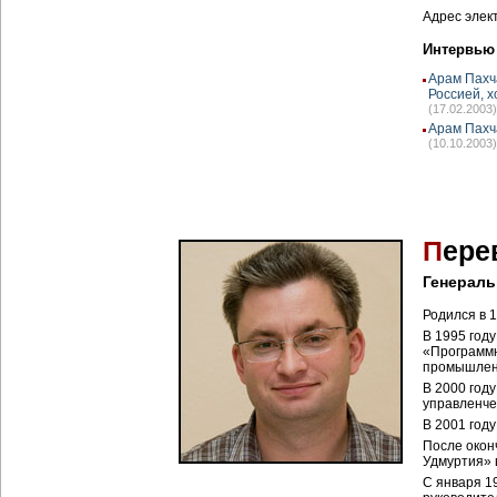
Адрес элек
Интервью
Арам Пахч
Россией, х
(17.02.2003)
Арам Пахч
(10.10.2003)
П
ере
Генераль
Родился в 1
В 1995 год
«Программн
промышленн
В 2000 год
управленче
В 2001 год
После окон
Удмуртия» 
С января 1