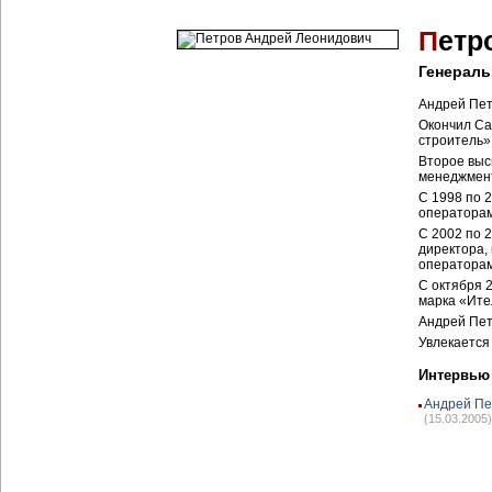
П
етр
Генерал
Андрей Пет
Окончил Са
строитель»
Второе выс
менеджмент
С 1998 по 
операторам
С 2002 по 
директора,
операторам
С октября 
марка «Ите
Андрей Пет
Увлекается
Интервью
Андрей Пе
(15.03.2005)