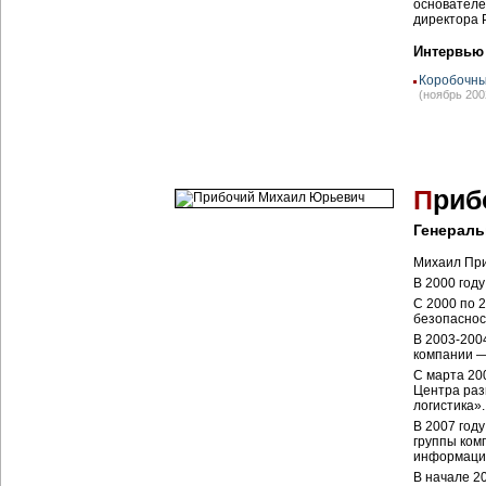
основателе
директора P
Интервью
Коробочны
(ноябрь 200
П
риб
Генераль
Михаил При
В 2000 год
С 2000 по 
безопаснос
В 2003-200
компании —
С марта 20
Центра раз
логистика».
В 2007 году
группы ком
информацио
В начале 2