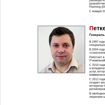
руководите
разработки
Planning (E
С января 2
П
етк
Генераль
В 1997 год
специально
В 2004 год
«стратегич
Работает в
IT-компаний
С 2010 год
и координа
услуг, кото
коммерческ
С 2012 год
создает ре
интересах 
ритейлеров
В свободно
лицензию ш