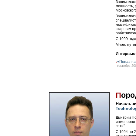
Занималась
мощность, 
Московског
Занималась
специалист
квалификац
старшим пр
работников
С 1999 год
Много путе
Интервью
«Пена» на
(октябрь 20
П
оро
Начальни
Technolo
Дмитрий По
инженерно-
сети".
С 1994 по 2