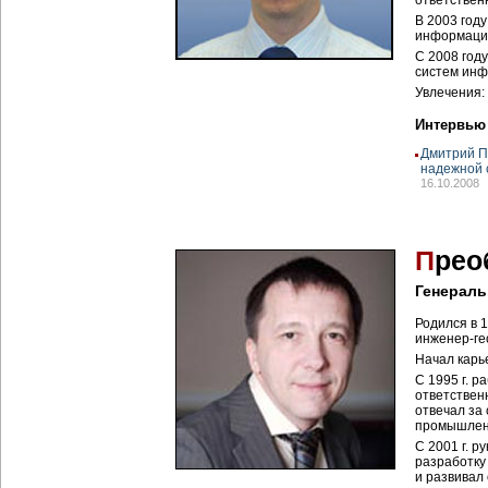
ответствен
В 2003 год
информацио
С 2008 год
систем инф
Увлечения: 
Интервью
Дмитрий П
надежной 
16.10.2008
П
рео
Генераль
Родился в 1
инженер-ге
Начал карь
С 1995 г. 
ответствен
отвечал за
промышлен
С 2001 г. 
разработку
и развивал