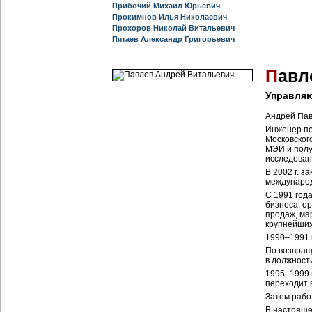
Прибочий Михаил Юрьевич
Прокимнов Илья Николаевич
Прохоров Николай Витальевич
Пятаев Александр Григорьевич
П
авл
Управля
Андрей Пав
Инженер по
Московског
МЭИ и полу
исследован
В 2002 г. 
междунаро
С 1991 год
бизнеса, о
продаж, ма
крупнейших
1990–1991 
По возвращ
в должност
1995–1999 г
переходит 
Затем рабо
В настояще