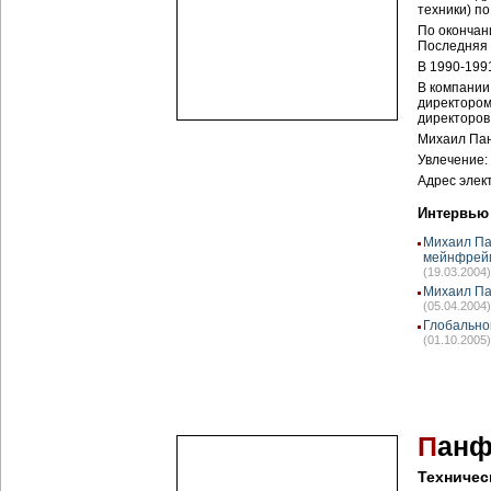
техники) п
По окончан
Последняя 
В 1990-199
В компании
директором
директоров
Михаил Пан
Увлечение: 
Адрес элек
Интервью
Михаил Па
мейнфрей
(19.03.2004)
Михаил Па
(05.04.2004)
Глобально
(01.10.2005)
П
анф
Техничес