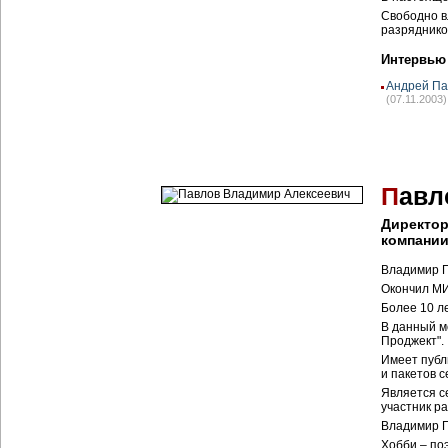
Свободно в
разряднико
Интервью
Андрей Па
(07.11.2003)
П
авл
Директор
компани
Владимир П
Окончил М
Более 10 л
В данный м
Проджект".
Имеет публ
и пакетов с
Является с
участник р
Владимир П
Хобби – поэ