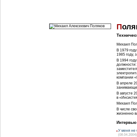
П
оля
Техничес
Михаил Пол
В 1979 году
1985 году, 
В 1994 год
должности:
заместител
электропит
компании «
В апреле 2
занимающей
В августе 
в «Инсисте
Михаил Пол
В числе св
жизненно в
Интервью
У меня не
(08.04.2004)