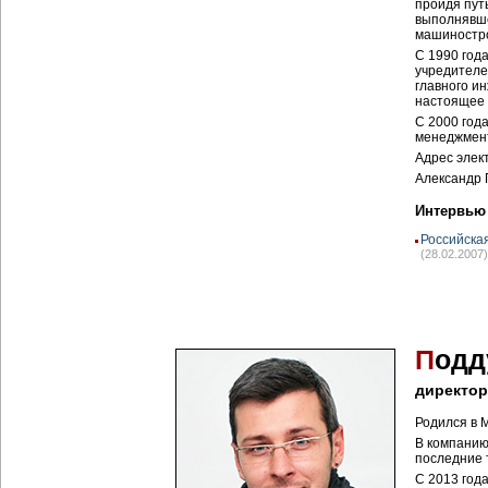
пройдя пут
выполнявше
машиностро
С 1990 год
учредителе
главного и
настоящее 
С 2000 год
менеджмент
Адрес элек
Александр 
Интервью
Российска
(28.02.2007)
П
одд
директор
Родился в М
В компанию
последние 
С 2013 год