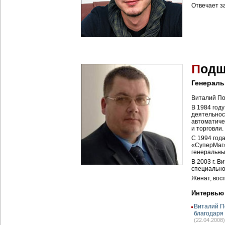
Отвечает з
П
одш
Генерал
Виталий По
В 1984 год
деятельнос
автоматиче
и торговли.
C 1994 год
«СуперМаг».
генеральны
В 2003 г. 
специально
Женат, вос
Интервью
Виталий П
благодаря
(22.04.2008)