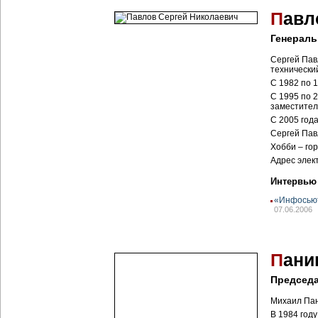
П
авл
Генераль
Сергей Пав
технически
С 1982 по 
С 1995 по 
заместител
С 2005 год
Сергей Павл
Хобби – го
Адрес элек
Интервью
«Инфосьют
07.06.2006
П
ани
Председа
Михаил Пан
В 1984 год