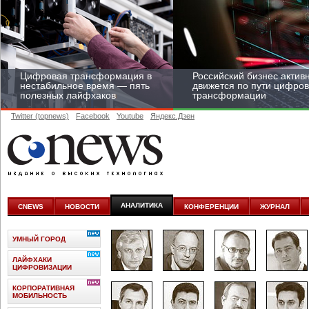
Цифровая трансформация в
Российский бизнес актив
нестабильное время — пять
движется по пути цифро
полезных лайфхаков
трансформации
Twitter (topnews)
Facebook
Youtube
Яндекс.Дзен
Средний бизнес начал
цифровизироваться со
скоростью крупных
АНАЛИТИКА
CNEWS
НОВОСТИ
КОНФЕРЕНЦИИ
ЖУРНАЛ
корпораций
УМНЫЙ ГОРОД
ЛАЙФХАКИ
ЦИФРОВИЗАЦИИ
КОРПОРАТИВНАЯ
МОБИЛЬНОСТЬ