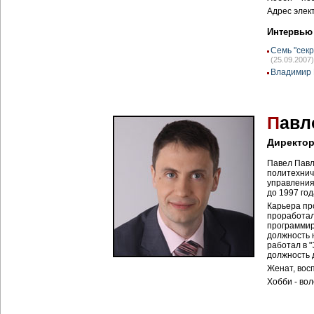
Адрес элек
Интервью
Семь "секр
(25.09.2007)
Владимир 
П
авл
Директор
Павел Павл
политехнич
управления
до 1997 год
Карьера пр
проработал
программиро
должность 
работал в "
должность 
Женат, вос
Хобби - во