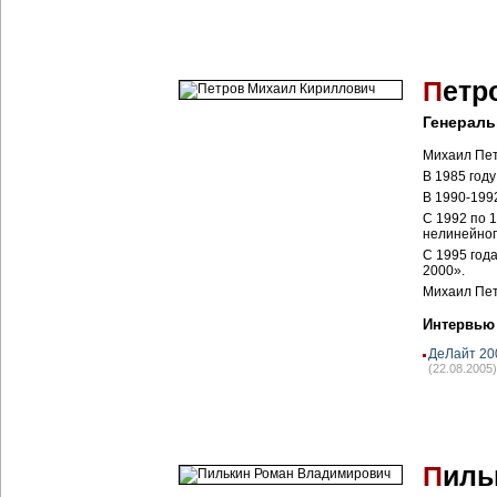
П
етр
Генераль
Михаил Пет
В 1985 год
В 1990-1992
С 1992 по 
нелинейног
С 1995 год
2000».
Михаил Пет
Интервью
ДеЛайт 20
(22.08.2005)
П
иль