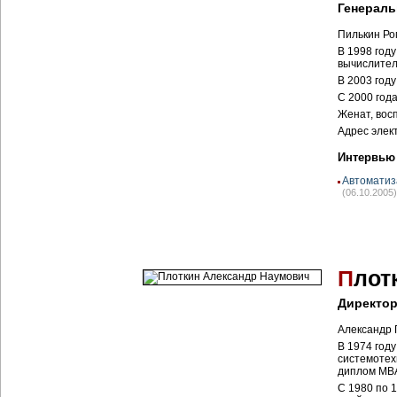
Генераль
Пилькин Ро
В 1998 год
вычислител
В 2003 год
С 2000 год
Женат, вос
Адрес элек
Интервью
Автоматиз
(06.10.2005)
П
лот
Директор
Александр 
В 1974 год
системотех
диплом MB
C 1980 по 