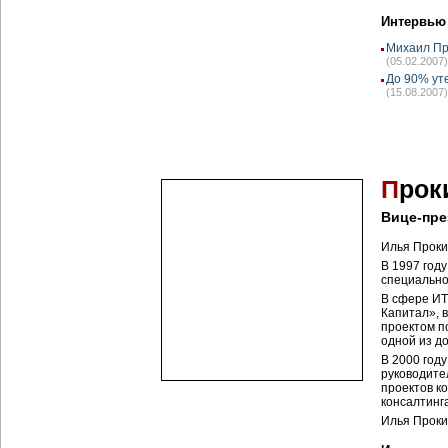
Интервью
Михаил Пр
(05.02.2007)
До 90% ут
(15.08.2007)
П
рок
Вице-пре
Илья Проки
В 1997 год
специально
В сфере ИТ
Капитал», 
проектом по
одной из д
В 2000 году
руководите
проектов к
консалтинга
Илья Проки