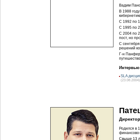
Вадим Панф
В 1988 год
кибернетик
С 1992 по 
С 1995 по 
С 2004 по 
пост, но пр
С сентября
решений к
Г-н
Панферо
путешество
Интервью
SLA дисци
(23.08.2004)
Пате
Директо
Родился в 
финансово-
Свыше 13 л