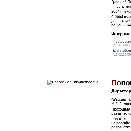
Григорий П
В 1998-1999
2004 гг. в 
С 2004 года
департамен
решений ко
Интервью
Профессио
(17.11.2003)
Для любой
(17.02.2005)
П
опо
Директор
Образовани
М.В. Ломон
Проходила 
развитию к
Работала в
на российс
разработко