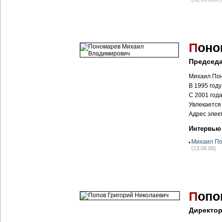
П
оно
Председа
Михаил Пон
В 1995 год
С 2001 год
Увлекается
Адрес элек
Интервью
Михаил По
(13.08.08)
П
опо
Директор