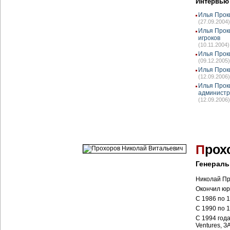
Интервью
Илья Прок
(27.09.2004)
Илья Прок
игроков
(10.11.2004)
Илья Прок
(09.12.2005)
Илья Прок
(12.09.2006)
Илья Прок
администр
(12.09.2006)
П
рох
Генераль
Николай Пр
Окончил юр
С 1986 по 
С 1990 по 
С 1994 года
Ventures, 