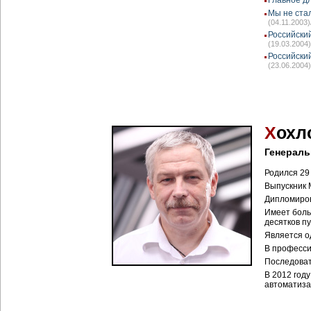
Главное д
Мы не ста
(04.11.2003)
Российски
(19.03.2004)
Российски
(23.06.2004)
Х
охл
Генераль
Родился 29
Выпускник 
Дипломиров
Имеет боль
десятков п
Является о
В професси
Последоват
В 2012 год
автоматиза