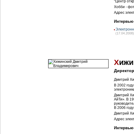
"Центр отк
Хобби - фо
Адрес элек
Интервью
Электронн
(17.04.2008)
Х
ижи
Директор
Дмитрий Хи
В 2002 год
электроник
Дмитрий Хи
АйТи». В 1
руководите
В 2006 год
Дмитрий Хи
Адрес элек
Интервью