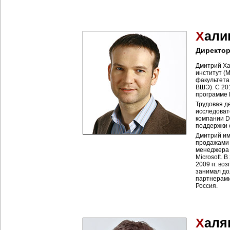
Х
али
Директор
Дмитрий Ха
институт (
факультета
ВШЭ). С 20
программе 
Трудовая д
исследоват
компании Di
поддержки о
Дмитрий им
продажами 
менеджера 
Microsoft. 
2009 гг. во
занимал до
партнерами 
Россия.
Х
аля