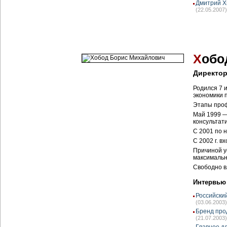
Дмитрий Х
(22.05.2007)
Х
обо
Директо
Родился 7 
экономики 
Этапы проф
Май 1999 —
консультат
С 2001 по 
С 2002 г. в
Причиной у
максимальн
Свободно в
Интервью
Российски
(03.06.2003)
Бренд про
(21.07.2003)