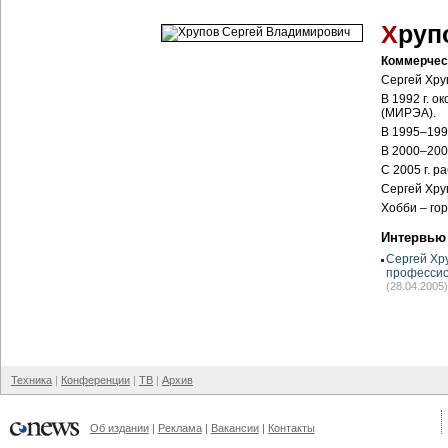
Х
руп
Коммерчес
Сергей Хру
В 1992 г. 
(МИРЭА).
В 1995–199
В 2000–2005
C 2005 г. р
Сергей Хру
Хобби – го
Интервью
Сергей Хр
професси
(28.04.2005)
Техника
Конференции
ТВ
Архив
Об издании
Реклама
Вакансии
Контакты