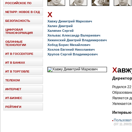
РОССИЙСКОЕ ПО
NETAPP: НОВОЕ В СХД
Х
БЕЗОПАСНОСТЬ
Хавжу Димитрий Маркович
Халин Дмитрий
ЦИФРОВАЯ
Халяпин Сергей
ТРАНСФОРМАЦИЯ
Хельвас Александр Валериевич
Хижинский Дмитрий Владимирович
ОБЛАЧНЫЕ
Хобод Борис Михайлович
ТЕХНОЛОГИИ
Хохлов Евгений Николаевич
ИТ В ГОССЕКТОРЕ
Хрупов Сергей Владимирович
ИТ В БАНКАХ
Х
авж
ИТ В ТОРГОВЛЕ
Директо
ТЕЛЕКОМ
Родился 22
ИНТЕРНЕТ
Образовани
Является д
ИТ-БИЗНЕС
Увлекается
РЕЙТИНГИ
Интервью
Пользоват
(07.11.2003)