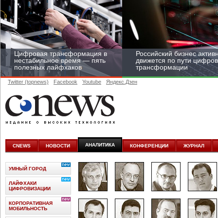
Цифровая трансформация в
Российский бизнес актив
нестабильное время — пять
движется по пути цифро
полезных лайфхаков
трансформации
Twitter (topnews)
Facebook
Youtube
Яндекс.Дзен
Средний бизнес начал
цифровизироваться со
скоростью крупных
АНАЛИТИКА
CNEWS
НОВОСТИ
КОНФЕРЕНЦИИ
ЖУРНАЛ
корпораций
УМНЫЙ ГОРОД
ЛАЙФХАКИ
ЦИФРОВИЗАЦИИ
КОРПОРАТИВНАЯ
МОБИЛЬНОСТЬ