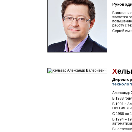
Руководи
В компанию
является о
повышение 
работу с т
Сергей имее
Х
ель
Директор
технолог
Александр 
В 1988 год
В 1991 г. 
ПВО им. Л.А
С 1988 по 
В 1994 – 1
автоматизи
В настоящи