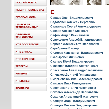
РОССИЙСКОЕ ПО
NETAPP: НОВОЕ В СХД
С
БЕЗОПАСНОСТЬ
Савцов Олег Владиславович
Садовский Алексей Сергеевич
ЦИФРОВАЯ
Сальников Сергей Александрович
ТРАНСФОРМАЦИЯ
Сараев Алексей Юрьевич
ОБЛАЧНЫЕ
Сафин Айдар Райманович
ТЕХНОЛОГИИ
Свириденко Андрей Владимирович
Сергеев Алексей Станиславович
ИТ В ГОССЕКТОРЕ
Серебряков Виктор
ИТ В БАНКАХ
Сидоров Константин Владимирович
Скасырский Ян Янович
ИТ В ТОРГОВЛЕ
Скачков Юрий Владимирович
Скворцов Владлен Анатольевич
ТЕЛЕКОМ
Слесаренко Александр Степанович
ИНТЕРНЕТ
Слиньков Дмитрий Геннадьевич
Смаржевский Иван Александрович
ИТ-БИЗНЕС
Смирнов Иван Геннадьевич
Соболева Наталия Николаевна
РЕЙТИНГИ
Соковых Александр Васильевич
Соколов Александр Васильевич
Солнцев Игорь Владимирович
Солнцев Михаил Владимирович