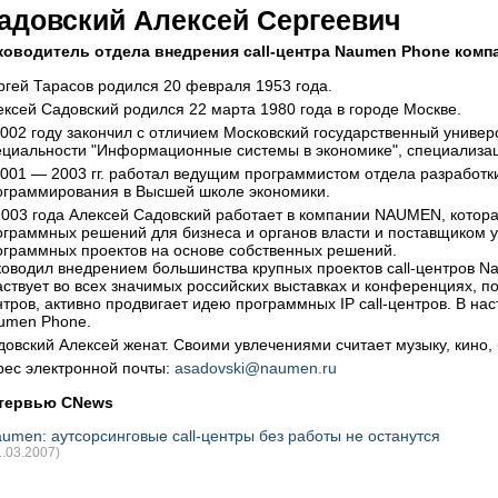
адовский Алексей Сергеевич
ководитель отдела внедрения call-центра Naumen Phone ком
ргей Тарасов родился 20 февраля 1953 года.
ексей Садовский родился 22 марта 1980 года в городе Москве.
2002 году закончил с отличием Московский государственный универ
ециальности "Информационные системы в экономике", специализа
2001 — 2003 гг. работал ведущим программистом отдела разработк
ограммирования в Высшей школе экономики.
2003 года Алексей Садовский работает в компании NAUMEN, котор
ограммных решений для бизнеса и органов власти и поставщиком у
ограммных проектов на основе собственных решений.
ководил внедрением большинства крупных проектов call-центров N
аствует во всех значимых российских выставках и конференциях, п
нтров, активно продвигает идею программных IP call-центров. В на
umen Phone.
довский Алексей женат. Своими увлечениями считает музыку, кино,
рес электронной почты:
asadovski@naumen.ru
тервью CNews
umen: аутсорсинговые call-центры без работы не останутся
1.03.2007)