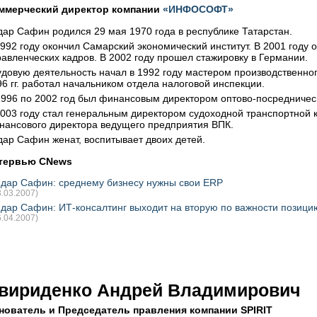
ммерческий директор компании
«ИНФОСОФТ»
дар Сафин родился 29 мая 1970 года в республике Татарстан.
1992 году окончил Самарский экономический институт. В 2001 году
равленческих кадров. В 2002 году прошел стажировку в Германии.
удовую деятельность начал в 1992 году мастером производственно
96 гг. работал начальником отдела налоговой инспекции.
1996 по 2002 год был финансовым директором оптово-посредничес
2003 году стал генеральным директором судоходной транспортной 
нансового директора ведущего предприятия ВПК.
дар Сафин женат, воспитывает двоих детей.
тервью CNews
дар Сафин: среднему бизнесу нужны свои ERP
3.03.2007)
дар Сафин: ИТ-консалтинг выходит на вторую по важности позиц
6.04.2007)
вириденко Андрей Владимирович
нователь и Председатель правления компании SPIRIT