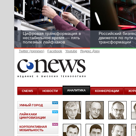
Цифровая трансформация в
Российский бизнес
нестабильное время — пять
движется по пути
полезных лайфхаков
трансформации
Twitter (topnews)
Facebook
Youtube
Яндекс.Дзен
АНАЛИТИКА
CNEWS
НОВОСТИ
КОНФЕРЕНЦИИ
ЖУР
УМНЫЙ ГОРОД
ЛАЙФХАКИ
ЦИФРОВИЗАЦИИ
КОРПОРАТИВНАЯ
МОБИЛЬНОСТЬ