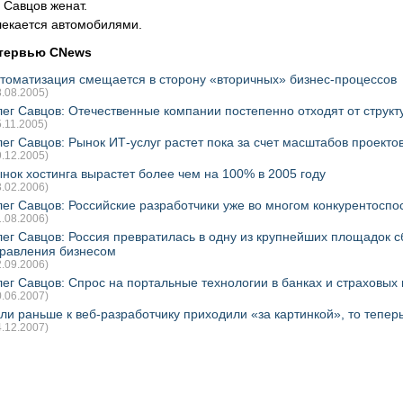
Савцов женат.
лекается автомобилями.
тервью CNews
томатизация смещается в сторону «вторичных» бизнес-процессов
8.08.2005)
ег Савцов: Отечественные компании постепенно отходят от струк
5.11.2005)
ег Савцов: Рынок ИТ-услуг растет пока за счет масштабов проектов
9.12.2005)
нок хостинга вырастет более чем на 100% в 2005 году
3.02.2006)
ег Савцов: Российские разработчики уже во многом конкурентосп
1.08.2006)
ег Савцов: Россия превратилась в одну из крупнейших площадок 
равления бизнесом
2.09.2006)
ег Савцов: Спрос на портальные технологии в банках и страховых
0.06.2007)
ли раньше к веб-разработчику приходили «за картинкой», то тепе
4.12.2007)