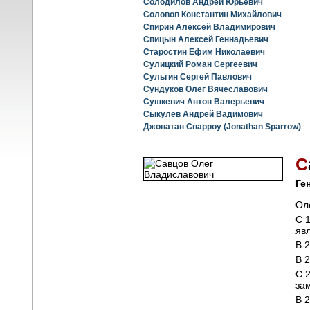
Солодилов Андрей Юрьевич
Соловов Константин Михайлович
Спирин Алексей Владимирович
Спицын Алексей Геннадьевич
Старостин Ефим Николаевич
Сулицкий Роман Сергеевич
Сульгин Сергей Павлович
Сундуков Олег Вячеславович
Сушкевич Антон Валерьевич
Сыкулев Андрей Вадимович
Джонатан Спарроу (Jonathan Sparrow)
С
Ге
Ол
С 
яв
В 
В 
С 
за
В 2