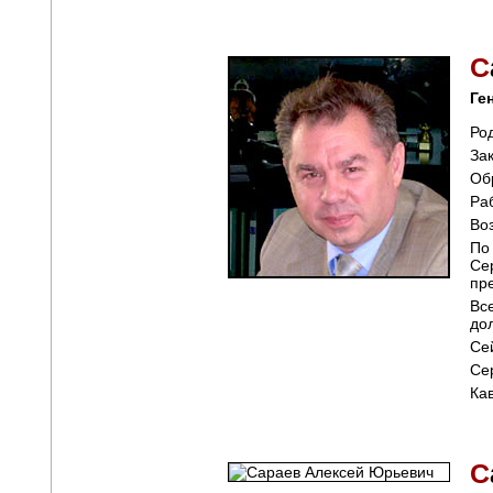
С
Ге
Ро
За
Об
Ра
Во
По
Се
пр
Вс
до
Се
Се
Ка
С