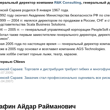
неральный директор компании
R&K Consulting
, генеральный 
ексей Сараев родился 8 января 1967 года.
1992 году окончил Академию Министерства безопасности РФ по спе
1999 — 2004 гг. являлся директором по продажам в России, СНГ и 
дставительства Scala Business Solutions.
04 — 2005 гг. — генеральный управляющий корпорации PeopleSoft в
ботал также первым заместителем генерального директора, дирек
икон".
мая 2005 года по настоящее время — генеральный директор компан
кже в 2005 году основал и возглавил компанию AGS Technologies.
оим хобби считает горные лыжи, театр, караоке.
тервью CNews
ексей Сараев: Торговля и дистрибуция требуют гибких и многофу
8.07.2006)
ексей Сараев: Заказчик стал профессионально оценивать все риск
6.04.2007)
афин Айдар Райманович