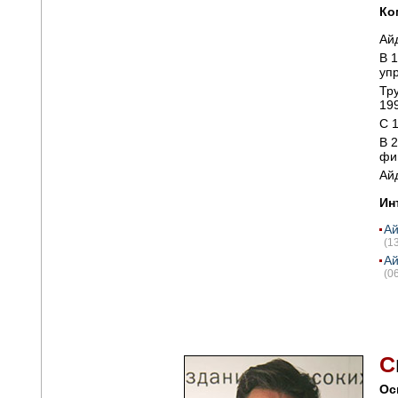
Ко
Ай
В 
уп
Тр
19
С 
В 
фи
Ай
Ин
Ай
(1
Ай
(0
С
Ос