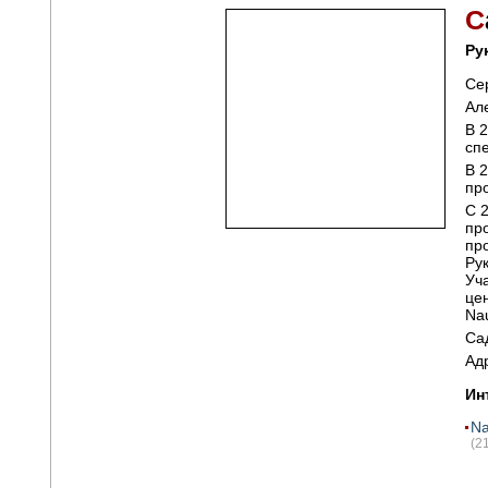
С
Ру
Се
Ал
В 
сп
В 
пр
C 
пр
пр
Ру
Уч
це
Na
Са
Ад
Ин
Na
(2