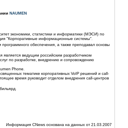
пании
NAUMEN
ситет экономики, статистики и информатики (МЭСИ) по
ция "Корпоративные информационные системы".
и программного обеспечения, а также преподавал основы
ая является ведущим российским разработчиком
слуг по разработке, внедрению и сопровождению
aumen Phone.
освященных тематике корпоративных VoIP решений и call-
стоящее время руководит отделом внедрения call-центров
 бильярд.
Информация CNews основана на данных от 21.03.2007