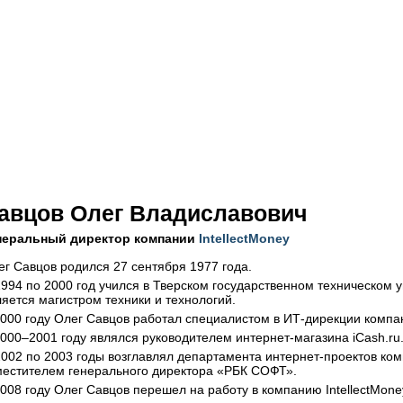
авцов Олег Владиславович
неральный директор компании
IntellectMoney
ег Савцов родился 27 сентября 1977 года.
1994 по 2000 год учился в Тверском государственном техническом 
ляется магистром техники и технологий.
2000 году Олег Савцов работал специалистом в
ИТ-дирекции
компан
2000–2001 году являлся руководителем
интернет-магазина
iCash.ru
2002 по 2003 годы возглавлял департамента
интернет-проектов
ком
местителем генерального директора «РБК СОФТ».
008 году Олег Савцов перешел на работу в компанию IntellectMoney