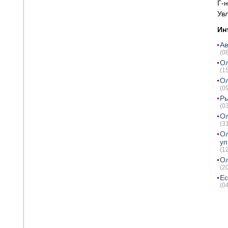
Г-н
Ув
Ин
Ав
(0
Ол
(1
Ол
(0
Ры
(0
Ол
(3
Ол
уп
(1
Ол
(2
Ес
(0