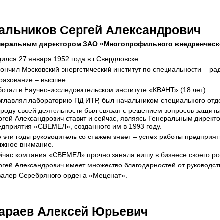
альников Сергей Александрович
неральным директором ЗАО «Многопрофильного внедренческ
дился 27 января 1952 года в г.Свердловске
кончил Московский энергетический институт по специальности – р
разование – высшее.
ботал в Научно-исследовательском институте «КВАНТ» (18 лет).
зглавлял лабораторию ПД ИТР, был начальником специального отде
 роду своей деятельности был связан с решением вопросов защиты
ргей Александрович ставит и сейчас, являясь Генеральным дирек
едприятия «СВЕМЕЛ», созданного им в 1993 году.
е эти годы руководитель со стажем знает – успех работы предприят
лжное внимание.
йчас компания «СВЕМЕЛ» прочно заняла нишу в бизнесе своего род
ргей Александрович имеет множество благодарностей от руководств
валер Серебряного ордена «Меценат».
араев Алексей Юрьевич