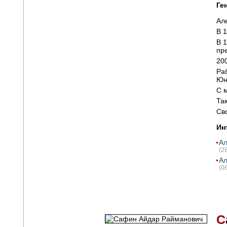
Ге
Ал
В 
В 
пре
20
Ра
Юн
С 
Та
Св
Ин
Ал
(2
Ал
(0
С