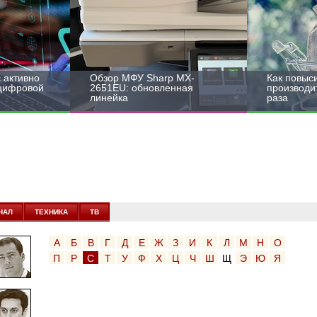
 активно
Обзор МФУ Sharp MX-
Как повыс
 цифровой
2651EU: обновленная
производит
линейка
раза
НАЛ
ТЕХНИКА
ТВ
А
Б
В
Г
Д
Е
Ж
З
И
К
Л
М
Н
О
П
Р
С
Т
У
Ф
Х
Ц
Ч
Ш
Щ
Э
Ю
Я