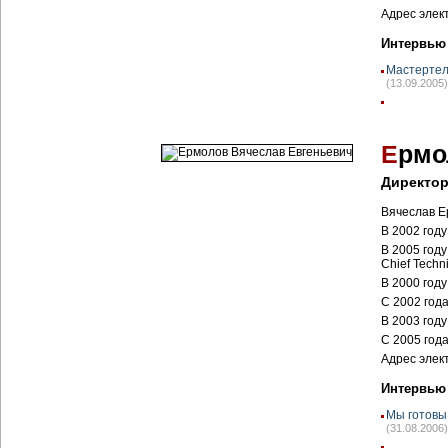
Адрес элек
Интервью
Мастертел
(13.09.2005)
Е
рмо
Директор
Вячеслав Е
В 2002 год
В 2005 год
Chief Techni
В 2000 год
С 2002 год
В 2003 год
С 2005 год
Адрес элек
Интервью
Мы готовы
(31.08.2006)