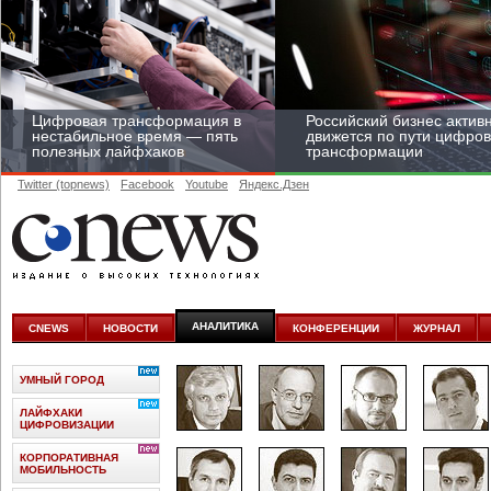
Цифровая трансформация в
Российский бизнес актив
нестабильное время — пять
движется по пути цифро
полезных лайфхаков
трансформации
Twitter (topnews)
Facebook
Youtube
Яндекс.Дзен
Средний бизнес начал
цифровизироваться со
скоростью крупных
АНАЛИТИКА
CNEWS
НОВОСТИ
КОНФЕРЕНЦИИ
ЖУРНАЛ
корпораций
УМНЫЙ ГОРОД
ЛАЙФХАКИ
ЦИФРОВИЗАЦИИ
КОРПОРАТИВНАЯ
МОБИЛЬНОСТЬ