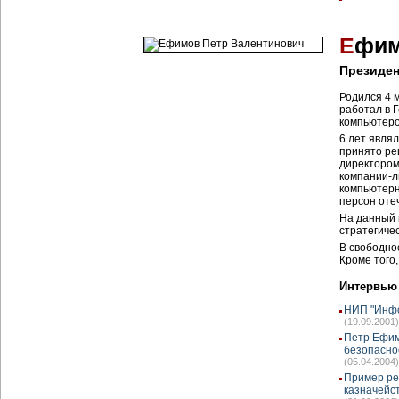
Е
фим
Президе
Родился 4 
работал в 
компьютеро
6 лет явля
принято ре
директором
компании-
компьютерн
персон оте
На данный 
стратегиче
В свободно
Кроме того,
Интервью
НИП "Инфо
(19.09.2001)
Петр Ефим
безопасно
(05.04.2004)
Пример ре
казначейс