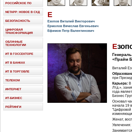
РОССИЙСКОЕ ПО
NETAPP: НОВОЕ В СХД
Е
БЕЗОПАСНОСТЬ
Езопов Виталий Викторович
Ермолов Вячеслав Евгеньевич
ЦИФРОВАЯ
Ефимов Петр Валентинович
ТРАНСФОРМАЦИЯ
ОБЛАЧНЫЕ
Е
зоп
ТЕХНОЛОГИИ
ИТ В ГОССЕКТОРЕ
Генераль
«Прайм Б
ИТ В БАНКАХ
Виталий Ез
ИТ В ТОРГОВЛЕ
Образован
при Презид
ТЕЛЕКОМ
Карьера:
В 
Лтд.», зан
ИНТЕРНЕТ
года являе
Бизнес Гру
ИТ-БИЗНЕС
Основал ча
начала 19 в
РЕЙТИНГИ
"Цифровой 
изменяющих
Женат, вос
Увлечения: 
Занимается