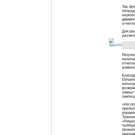
Так, ф
оборуд
неуклон
движен
отчетн
Для ре
различ
Резуль
налого
отчетн
измене
Благод
Dynami
непоср
возмож
закрыт
законо
«На се
предос
управл
Транзи
«Нацио
подбир
проект
оказыв