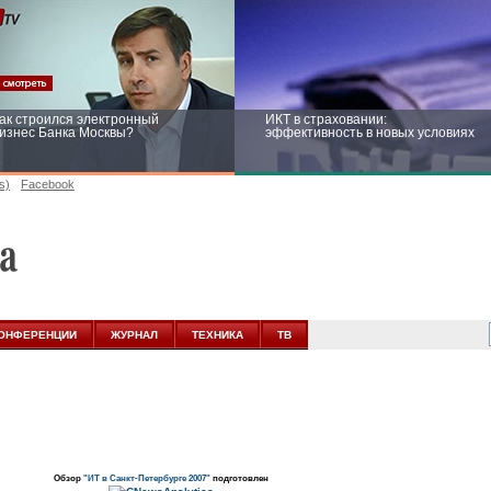
ак строился электронный
ИКТ в страховании:
изнес Банка Москвы?
эффективность в новых условиях
s)
Facebook
ейтинг CNewsInfrastructure 2015:
Информационная безопасность
риглашаем участвовать
бизнеса и госструктур: развитие в
новых условиях
ОНФЕРЕНЦИИ
ЖУРНАЛ
ТЕХНИКА
ТВ
Обзор
"ИТ в Санкт-Петербурге 2007"
подготовлен