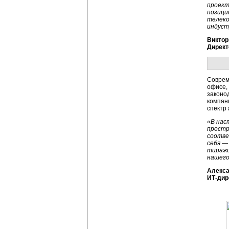
проект
позици
телеко
индуст
Виктор
Директ
Соврем
офисе,
законо
компан
спектр
«В нас
простр
соотве
себя —
тиражи
нашего
Алекса
ИТ-дир