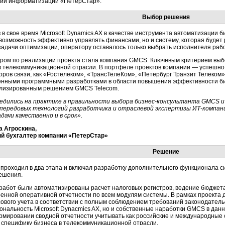
гии информатизации «ПетерСтар».
Выбор решения
 в свое время Microsoft Dynamics AX в качестве инструмента автоматизации 
 возможность эффективно управлять финансами, но и систему, которая будет
задачи оптимизации, оператору оставалось только выбрать исполнителя ра
ром по реализации проекта стала компания GMCS. Ключевым критерием выбо
 телекоммуникационной отрасли. В портфеле проектов компании — успешно
оров связи, как «Ростелеком», «ТрансТелеКом», «Петербург Транзит Телеком»
енными программными разработками в области повышения эффективности б
лизированным решением GMCS Telecom.
едились на практике в правильности выбора бизнес-консультанта GMCS и 
 передовых технологий разработчика и отраслевой экспертизы ИТ-компан
дачи качественно и в срок».
а Агроскина,
й бухгалтер компании «ПетерСтар»
Решение
 проходил в два этапа и включал разработку дополнительного функционала 
решения.
 работ были автоматизированы расчет налоговых регистров, ведение бюджет
енной оперативной отчетности по всем модулям системы. В рамках проекта 
ового учета в соответствии с полным соблюдением требований законодатель
ональность Microsoft Dynacmics AX, но и собственные наработки GMCS в дан
рмировании сводной отчетности учитывать как российские и международные с
и специфику бизнеса в телекоммуникационной отрасли.