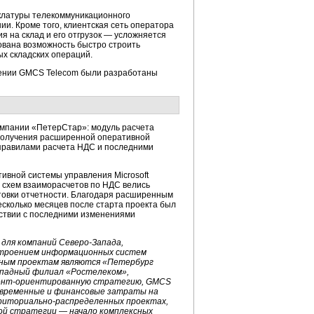
клатуры телекоммуникационного
и. Кроме того, клиентская сеть оператора
я на склад и его отгрузок — усложняется
ована возможность быстро строить
ых складских операций.
жении GMCS Telecom были разработаны
омпании «ПетерСтар»: модуль расчета
 получения расширенной оперативной
 правилами расчета НДС и последними
вной системы управления Microsoft
 схем взаиморасчетов по НДС велись
товки отчетности. Благодаря расширенным
сколько месяцев после старта проекта был
тствии с последними изменениями
для компаний Северо-Запада,
остроением информационных систем
нным проектам являются «Петербург
падный филиал «Ростелеком»,
клиент-ориентированную стратегию, GMCS
я временные и финансовые затраты на
риториально-распределенных проектах,
ной стратегии — начало комплексных