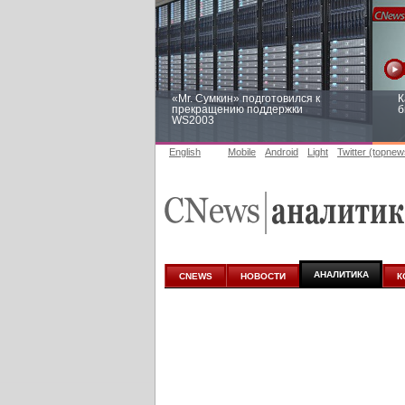
«Mr. Сумкин» подготовился к
К
прекращению поддержки
б
WS2003
English
Mobile
Android
Light
Twitter (topnew
Заоблачная оптимизация: как
Р
Faberlic изменил подход к
п
аналитике
АНАЛИТИКА
CNEWS
НОВОСТИ
К