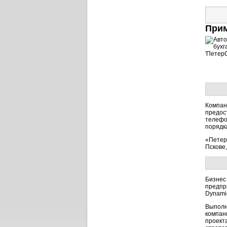
Прим
Компан
предос
телефо
порядк
«Петер
Пскове
Бизнес
предпр
Dynami
Выполн
компан
проект