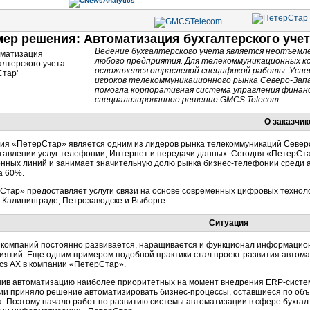
ер решения: Автоматизация бухгалтерского уче
Ведение бухгалтерского учета является неотъем
любого предприятия. Для телекоммуникационных 
осложняется отраслевой спецификой работы. Успеш
игроков телекоммуникационного рынка Северо-За
помогла корпоративная система управления финанса
специализированное решение GMCS Telecom.
О заказчик
ия «ПетерСтар» является одним из лидеров рынка телекоммуникаций Северо
тавлении услуг телефонии, Интернет и передачи данных. Сегодня «ПетерСта
нных линий и занимает значительную долю рынка бизнес-телефонии среди 
а 60%.
Стар» предоставляет услуги связи на основе современных цифровых технолог
, Калининграде, Петрозаводске и Выборге.
Ситуация
 компаний постоянно развивается, наращивается и функционал информацио
иятий. Еще одним примером подобной практики стал проект развития автома
cs АХ в компании «ПетерСтар».
ив автоматизацию наиболее приоритетных на момент внедрения ERP-системы
ии приняло решение автоматизировать бизнес-процессы, оставшиеся по объ
а. Поэтому начало работ по развитию системы автоматизации в сфере бухгал