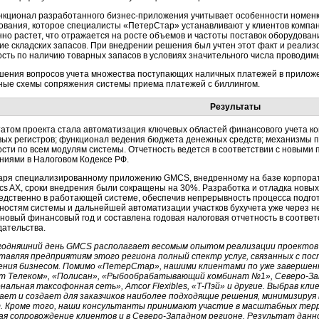
ункционал разработанного бизнес-приложения учитывает особенности номен
ования, которое специалисты «ПетерСтар» устанавливают у клиентов компани
но растет, что отражается на росте объемов и частоты поставок оборудовани
ие складских запасов. При внедрении решения был учтен этот факт и реализ
ость по наличию товарных запасов в условиях значительного числа проводим
шения вопросов учета множества поступающих наличных платежей в прило
ные схемы сопряжения системы приема платежей с биллингом.
Результаты
татом проекта стала автоматизация ключевых областей финансового учета к
вых регистров; функционал ведения бюджета денежных средств; механизмы
ости по всем модулям системы. Отчетность ведется в соответствии с новыми
ниями в Налоговом Кодексе РФ.
аря специализированному приложению GMCS, внедренному на базе корпорати
cs AX, сроки внедрения были сокращены на 30%. Разработка и отладка новых
едственно в работающей системе, обеспечив непрерывность процесса подго
ностям системы и дальнейшей автоматизации участков бухучета уже через не
 новый финансовый год и составлена годовая налоговая отчетность в соотве
дательства.
годняшний день GMCS располагает весомым опытом реализации проектов 
тавляя предприятиям этого региона полный спектр услуг, связанных с п
ения бизнесом. Помимо «ПетерСтар», нашими клиентами по уже заверше
т Телеком», «Полисан», «Рыбообрабатывающий комбинат №1», Северо-За
нальная таксофонная сеть», Amcor Flexibles, «Т-Пэй» и другие. Выбрав 
ает и создает для заказчиков наиболее подходящие решения, минимизиру
. Кроме того, наши консультанты принимают участие в масштабных тер
ая сопровождение клиентов и в Северо-Западном регионе. Результат дан