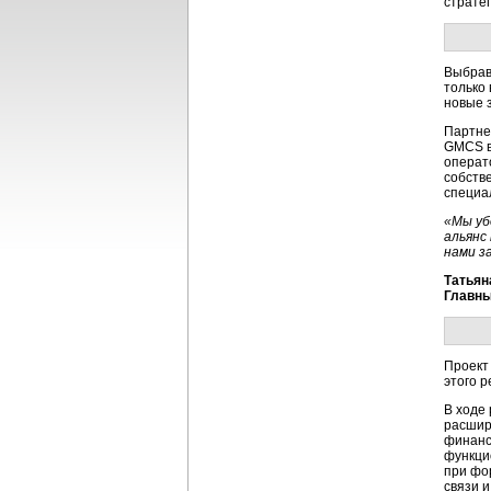
страте
Выбрав
только
новые 
Партне
GMCS в
операт
собств
специа
«Мы уб
альянс
нами за
Татьян
Главны
Проект
этого 
В ходе
расшир
финанс
функци
при фо
связи 