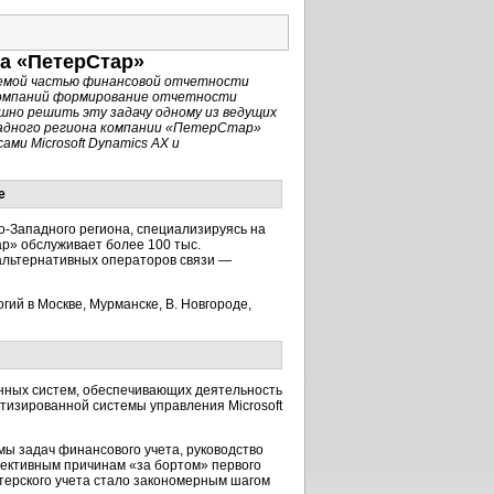
та «ПетерСтар»
лемой частью финансовой отчетности
компаний формирование отчетности
но решить эту задачу одному из ведущих
падного региона компании «ПетерСтар»
ми Microsoft Dynamics АХ и
е
-Западного региона, специализируясь на
р» обслуживает более 100 тыс.
альтернативных операторов связи —
ий в Москве, Мурманске, В. Новгороде,
нных систем, обеспечивающих деятельность
тизированной системы управления Microsoft
 задач финансового учета, руководство
ективным причинам «за бортом» первого
терского учета стало закономерным шагом