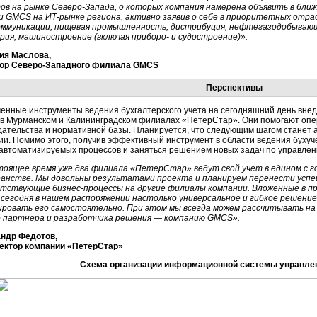
ов на рынке Северо-Запада, о которых компания намерена объявить в бли
и GMCS на ИТ-рынке региона, активно заявив о себе в приоритетных отрас
ммуникации, пищевая промышленность, дистрибуция, нефтегазодобываю
рия, машиностроение (включая приборо- и судостроение)».
ия Маслова,
ор Северо-Западного филиала GMCS
Перспективы
енные инструменты ведения бухгалтерского учета на сегодняшний день вне
 в Мурманском и Калининградском филиалах «ПетерСтар». Они помогают опер
дательства и нормативной базы. Планируется, что следующим шагом станет
ии. Помимо этого, получив эффективный инструмент в области ведения буху
 автоматизируемых процессов и заняться решением новых задач по управле
тоящее время уже два филиала «ПетерСтар» ведут свой учет в едином с
анстве. Мы довольны результатами проекта и планируем перенести усп
тствующие бизнес-процессы на другие филиалы компании. Вложенные в п
 сегодня в нашем распоряжении настолько универсальное и гибкое решени
ровать его самостоятельно. При этом мы всегда можем рассчитывать на
 партнера и разработчика решения — компанию GMCS».
ндр Федотов,
ектор компании «ПетерСтар»
Схема организации информационной системы управле