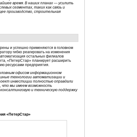
жайшее время. В наших планах — усилить
левых сегментах, таких как связь и
щее производство, строительная
дрены и успешно применяются в головном
атору гибко реагировать на изменения
 автоматизация остальных филиалов
чета, «ПетерСтар» планирует расширить
нию ресурсами предприятия.
 головным офисом информационном
ешные технологии автоматизации и
роект инвестиции полностью оправдали
е, что мы имеем возможность
 консалтинговую и техническую поддержку
ния «ПетерСтар»