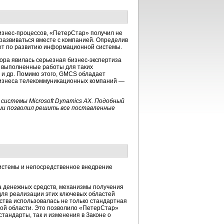
бизнес-процессов, «ПетерСтар» получил не
 развиваться вместе с компанией. Определив
бот по развитию информационной системы.
ра явилась серьезная бизнес-экспертиза
 выполненные работы для таких
 и др. Помимо этого, GMCS обладает
изнеса телекоммуникационных компаний —
системы Microsoft Dynamics AX. Подобный
ии позволил решить все поставленные
системы и непосредственное внедрение
а денежных средств, механизмы получения
для реализации этих ключевых областей
ства использовалась не только стандартная
ной области. Это позволило «ПетерСтар»
тандарты, так и изменения в Законе о