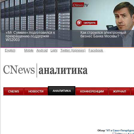
«Mr. Сумкин» подготовился к
Как строился электронный
прекращению поддержки
бизнес Банка Москвы?
WS2003
English
Mobile
Android
Light
Twitter (topnews)
Facebook
Заоблачная оптимизация: как
Рейтинг CNewsInfrastructure 20
Faberlic изменил подход к
приглашаем участвовать
аналитике
АНАЛИТИКА
CNEWS
НОВОСТИ
КОНФЕРЕНЦИИ
ЖУРНАЛ
Обзор
"ИТ в Санкт-Петербурге