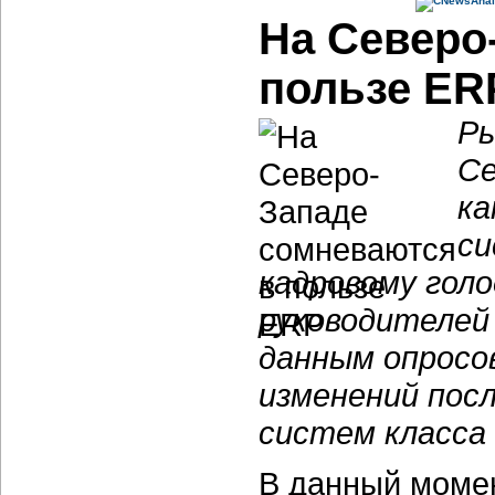
На Северо
пользе ER
Ры
Се
ка
си
кадровому голо
руководителей
данным опросо
изменений пос
систем класса
В данный моме