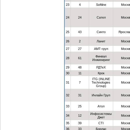
23
4
Softline
Моск
24
24
Сател
Моск
25
43
Синто
Яросла
26
2
Ланит
Моск
27
27
АМТ-груп
Моск
Финвал
28
61
Моск
Инжиниринг
29
48
РДТеХ
Моск
30
11
Крок
Моск
ITG (INLINE
31
7
Technologies
Моск
Group)
32
31
Инлайн Груп
Моск
33
25
Атол
Моск
Инфосистемы
34
12
Моск
Джет
35
39
CTI
Моск
36
33
Борлас
Моск