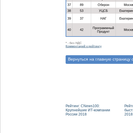
37
89
Оберон
Моск
38
53
УЦСБ
Екатерин
39
37
НАГ
Екатерин
Программный
40
42
Моск
Продукт
* - без НДС
Комментарий к рейтингу
Вернуться на главную страницу 
Рейтинг: CNews100:
Рейт
Крупнейшие ИТ-компании
быст
России 2018
2018