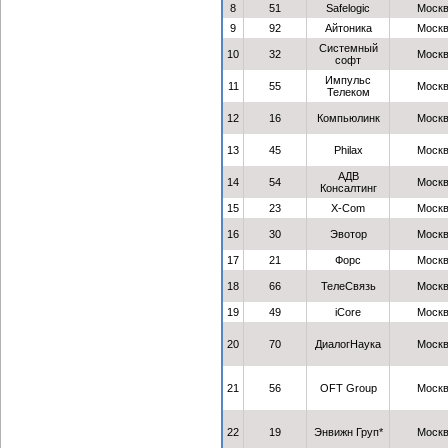
8
51
Safelogic
Моск
9
92
Айтоника
Моск
Системный
10
32
Моск
софт
Импульс
11
55
Моск
Телеком
12
16
Компьюлинк
Моск
13
45
Philax
Моск
АДВ
14
54
Моск
Консалтинг
15
23
X-Com
Моск
16
30
Эвотор
Моск
17
21
Форс
Моск
18
66
ТелеСвязь
Моск
19
49
iCore
Моск
20
70
ДиалогНаука
Моск
21
56
OFT Group
Моск
22
19
Энвижн Груп*
Моск