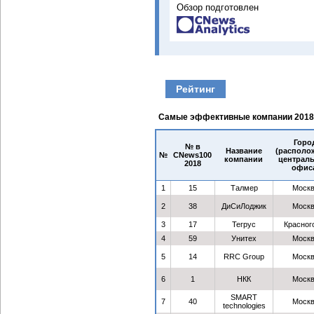
Обзор подготовлен
Рейтинг
Самые эффективные компании 2018
Горо
№ в
Название
(располо
№
CNews100
компании
централ
2018
офис
1
15
Талмер
Моск
2
38
ДиСиЛоджик
Моск
3
17
Тегрус
Красног
4
59
Унитех
Моск
5
14
RRC Group
Моск
6
1
НКК
Моск
SMART
7
40
Моск
technologies