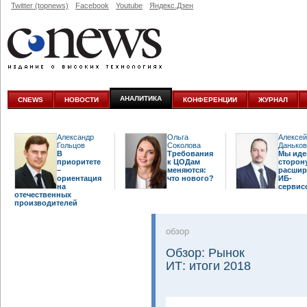
Twitter (topnews)
Facebook
Youtube
Яндекс.Дзен
АНАЛИТИКА
CNEWS
НОВОСТИ
КОНФЕРЕНЦИИ
ЖУРНАЛ
Александр
Ольга
Алексей
Гольцов
Соколова
Даньков
В
Требования
Мы иде
приоритете
к ЦОДам
сторон
–
меняются:
расшир
ориентация
что нового?
ИБ-
на
сервис
отечественных
производителей
oбзор
Обзор: Рынок
ИТ: итоги 2018