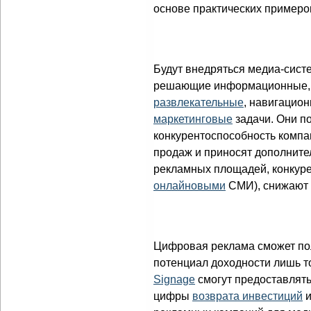
основе практических примеров
Будут внедряться медиа-систе
решающие информационные,
развлекательные
, навигацио
маркетинговые
задачи. Они 
конкурентоспособность компа
продаж и приносят дополните
рекламных площадей, конкуре
онлайновыми
СМИ), снижают 
Цифровая реклама сможет по
потенциал доходности лишь то
Signage
смогут предоставлят
цифры
возврата инвестиций
и