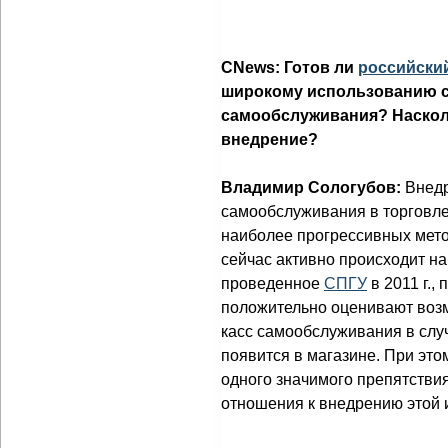
CNews:
Готов ли
российски
широкому использованию 
самообслуживания? Наскол
внедрение?
Владимир Сологубов:
Внедр
самообслуживания в торговле
наиболее прогрессивных мето
сейчас активно происходит на
проведенное
СПГУ
в 2011 г.,
положительно оценивают воз
касс самообслуживания в случ
появится в магазине. При эт
одного значимого препятстви
отношения к внедрению этой 