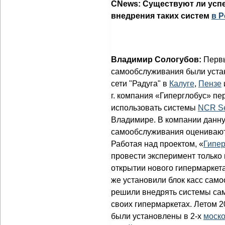
CNews: Существуют ли ус
внедрения таких систем
в 
Владимир Сологубов:
Перв
самообслуживания были устан
сети "Радуга" в
Калуге
,
Пензе
г. компания «Гиперглобус» пе
использовать системы
NCR Se
Владимире. В компании данну
самообслуживания оценивают
Работая над проектом, «
Гипер
провести эксперимент только
открытии нового гипермаркета
же установили блок касс сам
решили внедрять системы са
своих гипермаркетах. Летом 2
были установлены в 2-х
моско