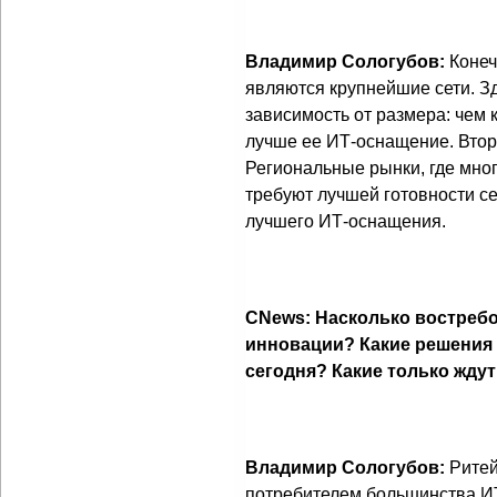
Владимир Сологубов:
Конеч
являются крупнейшие сети. З
зависимость от размера: чем 
лучше ее ИТ-оснащение. Второ
Региональные рынки, где мног
требуют лучшей готовности сет
лучшего ИТ-оснащения.
CNews: Насколько востреб
инновации? Какие решения
сегодня? Какие только ждут
Владимир Сологубов:
Ритей
потребителем большинства ИT