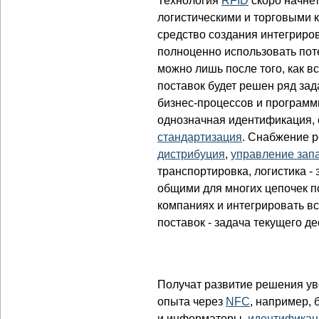
Технология
RFID
скоро начне
логистическими и торговыми 
средство создания интегрир
полноценно использовать пот
можно лишь после того, как в
поставок будет решен ряд за
бизнес-процессов и програм
однозначная идентификация, 
стандартизация
. Снабжение р
дистрибуция
,
управление зап
транспортировка, логистика -
общими для многих цепочек по
компаниях и интегрировать в
поставок - задача текущего де
Получат развитие решения ув
опыта через
NFC
, например, 
и информаторы,
идентификац