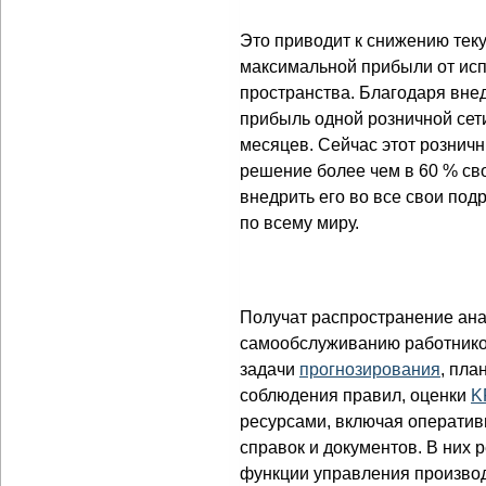
Это приводит к снижению тек
максимальной прибыли от исп
пространства. Благодаря вне
прибыль одной розничной сет
месяцев. Сейчас этот розничн
решение более чем в 60 % св
внедрить его во все свои по
по всему миру.
Получат распространение ан
самообслуживанию работник
задачи
прогнозирования
, пла
соблюдения правил, оценки
K
ресурсами, включая оператив
справок и документов. В них
функции управления производ