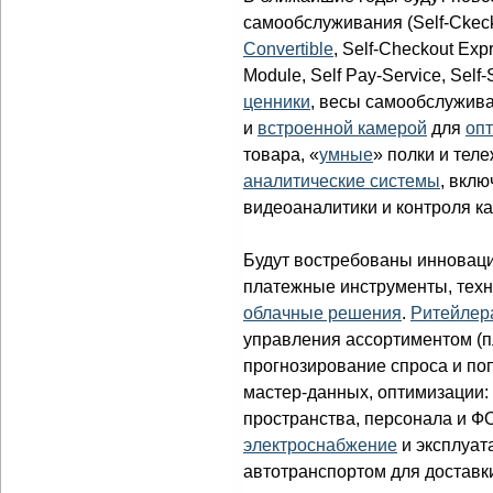
самообслуживания (Self-Ckec
Convertible
, Self-Checkout Exp
Module, Self Pay-Service, Self
ценники
, весы самообслужив
и
встроенной камерой
для
опт
товара, «
умные
» полки и тел
аналитические системы
, вкл
видеоаналитики и контроля к
Будут востребованы инновац
платежные инструменты, техн
облачные решения
.
Ритейлер
управления ассортиментом (
прогнозирование спроса и по
мастер-данных, оптимизации: 
пространства, персонала и ФО
электроснабжение
и эксплуат
автотранспортом для доставк