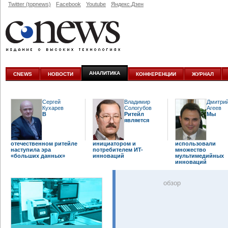
Twitter (topnews)
Facebook
Youtube
Яндекс.Дзен
АНАЛИТИКА
CNEWS
НОВОСТИ
КОНФЕРЕНЦИИ
ЖУРНАЛ
Сергей
Владимир
Дмитри
Кухарев
Сологубов
Агеев
В
Ритейл
Мы
является
отечественном ритейле
инициатором и
использовали
наступила эра
потребителем ИT-
множество
«больших данных»
инноваций
мультимедийных
инноваций
oбзор