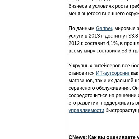
бизнеса в условиях роста тре
меняющегося внешнего окруж
По данным
Gartner
, мировые 
услуги в 2013 г. достигнут $3,
2012 г. составит 4,1%, в прош
всему миру составили $3,6 тр
У крупных ритейлеров все б
становится
ИТ-аутсорсинг
как
магазинов, так и их дальнейш
сервисного обслуживания. Он
сосредоточиться на решении 
его развитии, поддерживать 
управляемости
быстрорастуще
CNews: Как вы оцениваете