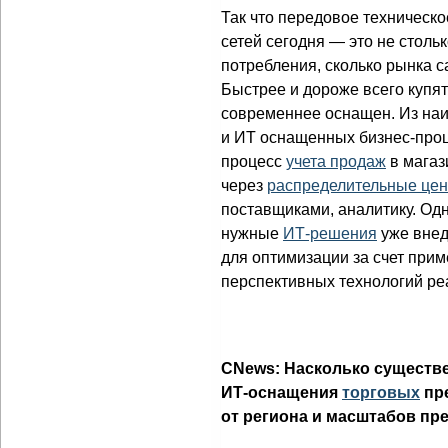
Так что передовое техническ
сетей сегодня — это не столь
потребления, сколько рынка с
Быстрее и дороже всего купят 
современнее оснащен. Из на
и ИТ оснащенных бизнес-про
процесс
учета продаж
в магаз
через
распределительные це
поставщиками, аналитику. Одн
нужные
ИТ-решения
уже внед
для оптимизации за счет при
перспективных технологий ре
CNews: Насколько существ
ИТ-оснащения
торговых
пре
от региона и масштабов пр