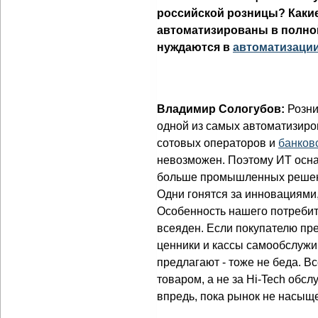
российской розницы? Каки
автоматизированы в полной
нуждаются в
автоматизаци
Владимир Сологубов:
Розни
одной из самых автоматизиро
сотовых операторов и
банков
невозможен. Поэтому ИТ осна
больше промышленных решени
Одни гонятся за инновациями, 
Особенность нашего потребите
всеяден. Если покупателю пр
ценники и кассы самообслужив
предлагают - тоже не беда. В
товаром, а не за Hi-Tech обсл
впредь, пока рынок не насыще