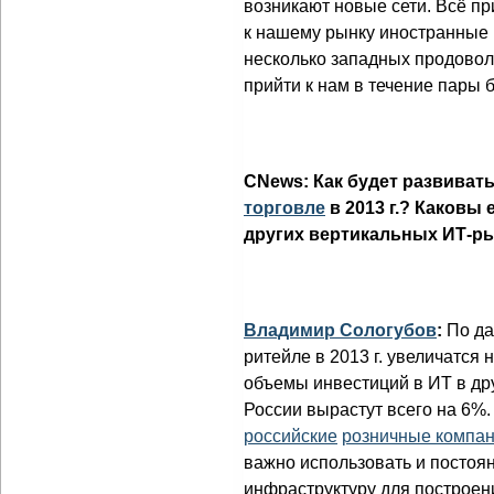
возникают новые сети. Всё п
к нашему рынку иностранные 
несколько западных продовол
прийти к нам в течение пары 
CNews: Как будет развиват
торговле
в 2013 г.? Каковы
других вертикальных ИТ-р
Владимир Сологубов
:
По д
ритейле в 2013 г. увеличатся 
объемы инвестиций в ИТ в др
России вырастут всего на 6%. 
российские
розничные компа
важно использовать и постоя
инфраструктуру для построен