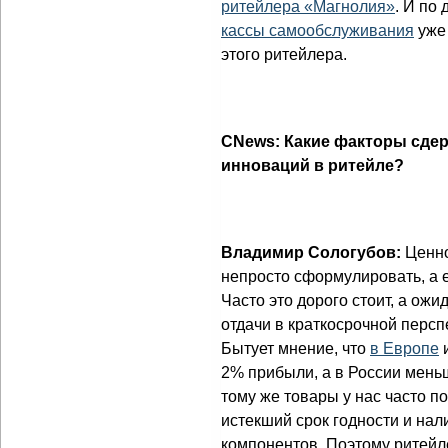
ритейлера «Магнолия»
. И по
кассы самообслуживания
уже 
этого ритейлера.
CNews: Какие факторы сде
инноваций в ритейле?
Владимир Сологубов:
Ценно
непросто сформулировать, а 
Часто это дорого стоит, а ож
отдачи в краткосрочной персп
Бытует мнение, что
в Европе
2% прибыли, а в России меньш
тому же товары у нас часто п
истекший срок годности и нал
компонентов. Поэтому ритейл