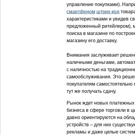
управление покупками). Напр
смартфоном
штрих-код
товара
характеристиками и увидев с
предложенный ритейлером), м
поиска в магазине по построе
магазину его доставку.
Внимания заслуживает решен
наличными деньгами, автома
с наличностью на традиционны
самообслуживания. Это реше
покупателям самостоятельно 
тут же получать сдачу.
Рынок ждет новых платежных
бизнеса в сфере торговли в 
давно ориентируются на обл
устройств – для них существ
рекламы и даже целые систем