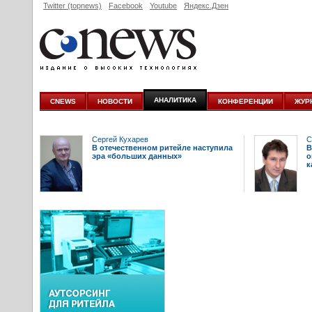
Twitter (topnews)
Facebook
Youtube
Яндекс.Дзен
АНАЛИТИКА
CNEWS
НОВОСТИ
КОНФЕРЕНЦИИ
ЖУР
Сергей Кухарев
С
В отечественном ритейле наступила
В
эра «больших данных»
о
к