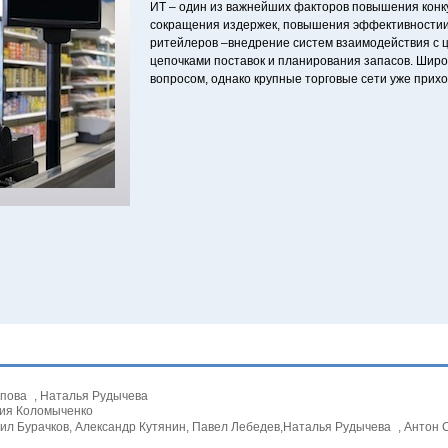
ИТ – один из важнейших факторов повышения конк
сокращения издержек, повышения эффективностии
ритейлеров –внедрение систем взаимодействия с 
цепочками поставок и планирования запасов. Шир
вопросом, однако крупные торговые сети уже прих
опова , Наталья Рудычева
рия Коломыченко
ил Бурачков, Александр Кутянин, Павел Лебедев,Наталья Рудычева , Антон 