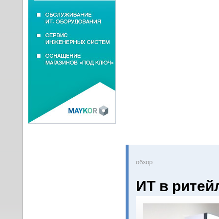
oбзор
ИТ в ритей