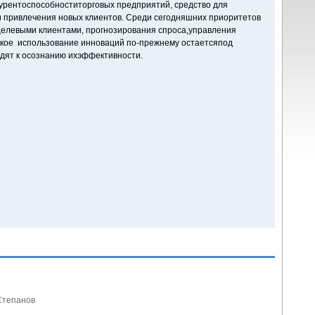
урентоспособноститорговых предприятий, средство для
 привлечения новых клиентов. Среди сегодняшних приоритетов
целевыми клиентами, прогнозирования спроса,управления
окое использование инноваций по-прежнему остаетсяпод
одят к осознанию ихэффективности.
Степанов