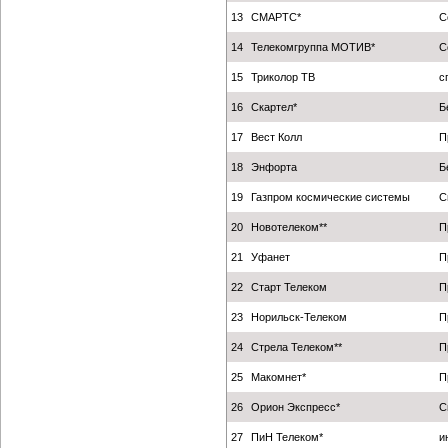
13
СМАРТС*
С
14
Телекомгруппа МОТИВ*
С
15
Триколор ТВ
с
16
Скартел*
Б
17
Вест Колл
П
18
Энфорта
Б
19
Газпром космические системы
С
20
Новотелеком**
П
21
Уфанет
П
22
Старт Телеком
П
23
Норильск-Телеком
П
24
Стрела Телеком**
П
25
Макомнет*
П
26
Орион Экспресс*
С
27
ПиН Телеком*
и