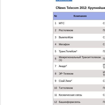
CNews Telecom 2012: Крупнейш
№
Компания
1
МТС
С
2
Ростелеком
П
3
ВымпелКом
С
4
Мегафон
С
5
ТрансТелеКом*
П
Межрегиональный Транзиттелеком
6
П
(1)
И
7
Акадо*
Т
И
8
ЭР-Телеком
Т
9
Скай Линк*
С
10
Таттелеком
П
11
Космическая связь
С
12
Башинформсвязь
П