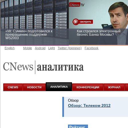
«Mr. Сумкин» подготовился к
Как строился электронный
прекращению поддержки
бизнес Банка Москвы?
WS2003
English
Mobile
Android
Light
Twitter (topnews)
Facebook
Заоблачная оптимизация: как
Рейтинг CNewsInfrastructure 20
Faberlic изменил подход к
приглашаем участвовать
аналитике
АНАЛИТИКА
CNEWS
НОВОСТИ
КОНФЕРЕНЦИИ
ЖУРНАЛ
Обзор
Обзор: Телеком 2012
Рейтинг