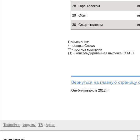
28
Гарс Телеком
и
29
Обит
и
30
Смарт телеком
и
Примечания:
* - оценка Cnews
** - прогноз компании
(1) - консолидированная выручка ГК МТТ
Вернуться на главную страницу 
Опубликовано в 2012 г.
Техноблог
|
Форумы
|
ТВ
|
Архив