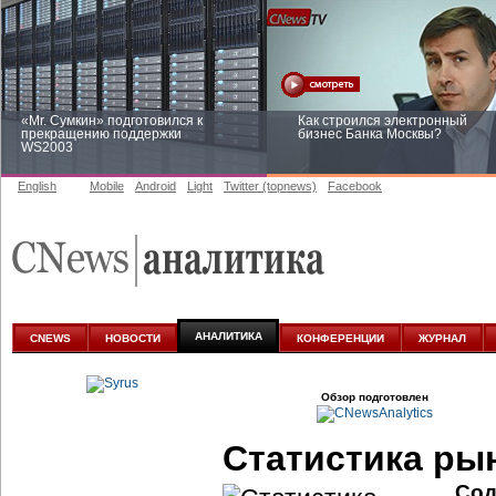
«Mr. Сумкин» подготовился к
Как строился электронный
прекращению поддержки
бизнес Банка Москвы?
WS2003
English
Mobile
Android
Light
Twitter (topnews)
Facebook
Заоблачная оптимизация: как
Рейтинг CNewsInfrastructure 20
Faberlic изменил подход к
приглашаем участвовать
аналитике
АНАЛИТИКА
CNEWS
НОВОСТИ
КОНФЕРЕНЦИИ
ЖУРНАЛ
Обзор подготовлен
Статистика ры
Сод