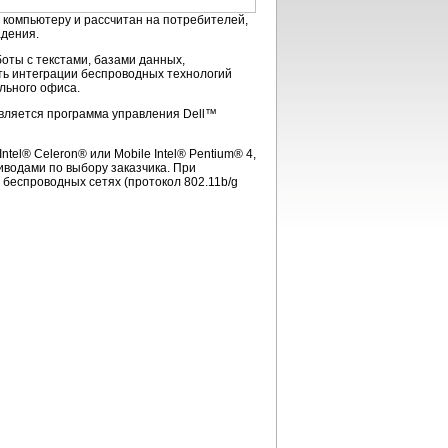
у компьютеру и рассчитан на потребителей,
адения.
оты с текстами, базами данных,
ть интеграции беспроводных технологий
льного офиса.
тавляется программа управления Dell™
tel® Celeron® или Mobile Intel® Pentium® 4,
иводами по выбору заказчика. При
беспроводных сетях (протокол 802.11b/g