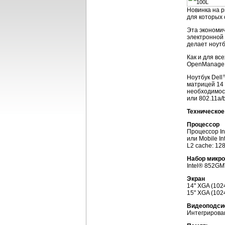
Новинка на р
для которых 
Эта экономич
электронной 
делает ноутб
Как и для вс
OpenManage
Ноутбук Dell
матрицей 14 
необходимост
или 802.11a/b
Техническое
Процессор
Процессор In
или Mobile In
L2 cache: 128
Набор микр
Intel® 852G
Экран
14" XGA (10
15" XGA (10
Видеоподси
Интегрирован