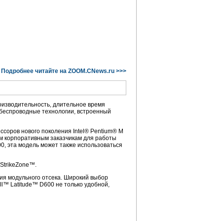
Подробнее читайте на ZOOM.CNews.ru >>>
оизводительность, длительное время
 беспроводные технологии, встроенный
ессоров нового поколения Intel® Pentium® M
зом корпоративным заказчикам для работы
0, эта модель может также использоваться
 StrikeZone™.
ия модульного отсека. Широкий выбор
ll™ Latitude™ D600 не только удобной,