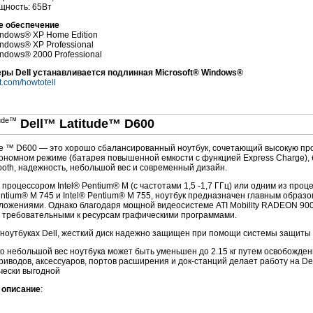
щность: 65Вт
е обеспечение
indows® XP Home Edition
indows® XP Professional
indows® 2000 Professional
ры Dell устанавливается подлинная Microsoft® Windows®
.com/howtotell
Dell™ Latitude™ D600
ude ™ D600 — это хорошо сбалансированный ноутбук, сочетающий высокую пр
тономном режиме (батарея повышенной емкости с функцией Express Charge),
ooth, надежность, небольшой вес и современный дизайн.
роцессором Intel® Pentium® M (с частотами 1,5 -1,7 ГГц) или одним из проц
Pentium® M 745 и Intel® Pentium® M 755, ноутбук предназначен главным обра
иложениями
. Однако благодаря мощной видеосистеме ATI Mobility RADEON 900
с требовательными к ресурсам графическими программами.
х ноутбуках Dell, жесткий диск надежно защищен при помощи системы защиты
 небольшой вес ноутбука может быть уменьшен до 2.15 кг путем освобожден
риводов, аксессуаров, портов расширения и
док-станций
делает работу на De
чески выгодной
 описание
: