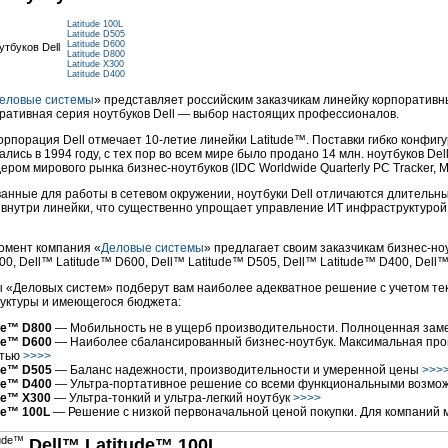
Latitude 100L
Latitude D505
Latitude D600
Latitude D800
Latitude X300
Latitude D400
еловые системы
» представляет российским заказчикам линейку корпоративны
ративная серия ноутбуков Dell — выбор настоящих профессионалов.
корпорация Dell отмечает 10-летие линейки Latitude™. Поставки гибко конфи
ались в 1994 году, с тех пор во всем мире было продано 14 млн. ноутбуков De
дером мирового рынка
бизнес-ноутбуков
(IDC Worldwide Quarterly PC Tracker, M
анные для работы в сетевом окружении, ноутбуки Dell отличаются длитель
 внутри линейки, что существенно упрощает управление ИТ инфраструктуро
омент компания «
Деловые системы
» предлагает своим заказчикам
бизнес-но
00, Dell™ Latitude™ D600, Dell™ Latitude™ D505, Dell™ Latitude™ D400, Dell™
 «Деловых систем» подберут вам наиболее адекватное решение с учетом те
уктуры и имеющегося бюджета:
ude™ D800
— Мобильность не в ущерб производительности. Полноценная зам
ude™ D600
— Наиболее сбалансированный
бизнес-ноутбук
. Максимальная про
стью
>>>>
ude™ D505
— Баланс надежности, производительности и умеренной цены
>>>
ude™ D400
—
Ультра-портативное
решение со всеми функциональными возмож
ude™ X300
—
Ультра-тонкий
и
ультра-легкий
ноутбук
>>>>
de™ 100L
— Решение с низкой первоначальной ценой покупки. Для компаний 
Dell™ Latitude™ 100L