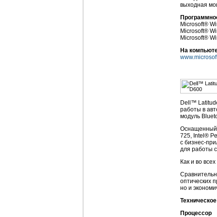
выходная мо
Программно
Microsoft® W
Microsoft® W
Microsoft® W
На компьюте
www.microsoft
Dell™ Latit
работы в ав
модуль Bluet
Оснащенный п
725, Intel® 
с
бизнес-пр
для работы 
Как и во все
Сравнительно
оптических п
но и экономи
Техническое
Процессор