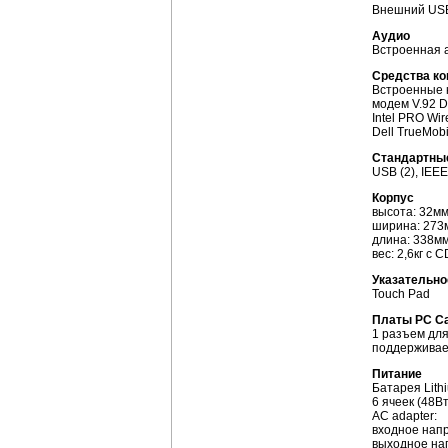
Внешний US
Аудио
Bстроенная 
Средства к
Встроенные к
модем V.92 D
Intel PRO Wi
Dell TrueMob
Стандартны
USB (2), IEE
Корпус
высота: 32м
ширина: 273
длина: 338м
вес: 2,6кг с
C
Указательно
Touch Pad
Платы PC C
1 разъем для 
поддерживае
Питание
Батарея Lithi
6 ячеек (48Вт
AC adapter:
входное нап
выходное на