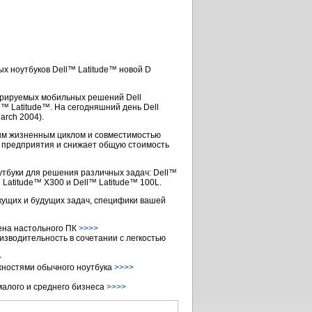
х ноутбуков Dell™ Latitude™ новой D
гурируемых мобильных решений Dell
ll™ Latitude™. На сегодняшний день Dell
arch 2004).
ным жизненным циклом и совместимостью
й предприятия и снижает общую стоимость
утбуки
для решения различных задач: Dell™
 Latitude™ X300 и Dell™ Latitude™ 100L.
кущих и будущих задач, специфики вашей
ена настольного ПК
>>>>
изводительность в сочетании с легкостью
>
ностями обычного ноутбука
>>>>
малого и среднего бизнеса
>>>>