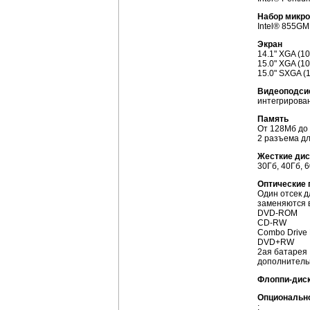
Набор микр
Intel® 855G
Экран
14.1" XGA (1
15.0" XGA (1
15.0" SXGA 
Видеоподси
интегрирова
Память
От 128Мб д
2 разъема д
Жесткие дис
30Гб, 40Гб, 
Оптические
Один отсек д
заменяются 
DVD-ROM
CD-RW
Combo Drive
DVD+RW
2ая батарея
дополнитель
Флоппи-дис
Опциональн
: