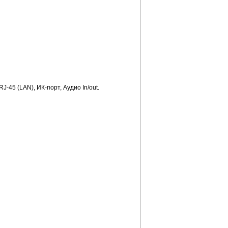
 RJ-45 (LAN),
ИК-порт
, Аудио In/out.