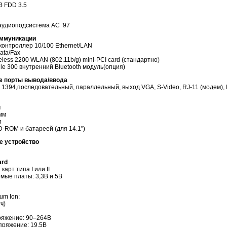
B FDD 3.5
аудиоподсистема AC ’97
оммуникации
онтроллер 10/100 Ethernet/LAN
ata/Fax
reless 2200 WLAN (802.11b/g)
mini-PCI
card (стандартно)
ile 300 внутренний Bluetooth модуль(опция)
е порты вывода/ввода
E 1394,последовательный, параллельный, выход VGA,
S-Video
, RJ-11 (модем),
м
мм
м
D-ROM
и батареей (для 14.1")
е устройство
ard
карт типа I или II
мые платы: 3,3В и 5В
um Ion:
ч)
ряжение: 90–264В
пряжение: 19,5В