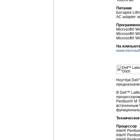
TouchPad
Питание
Батарея Lith
AC adapter:
Программно
Microsoft® W
Microsoft® 
Microsoft® W
На компьюте
www.microsoft
Ноутбук Del
предназначе
В Dell™ Lati
процессором 
Pentium® M 7
встроенным V
функциональ
Техническое
Процессор
Intel® Pentiu
Intel® Penti
Intel® Penti