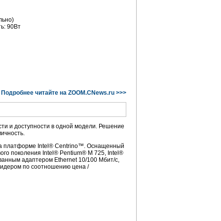
льно)
ь: 90Вт
Подробнее читайте на ZOOM.CNews.ru >>>
ти и доступности в одной модели. Решение
ичность.
а платформе Intel® Centrino™. Оснащенный
го поколения Intel® Pentium® M 725, Intel®
анным адаптером Ethernet 10/100 Мбит/с,
 лидером по соотношению цена /