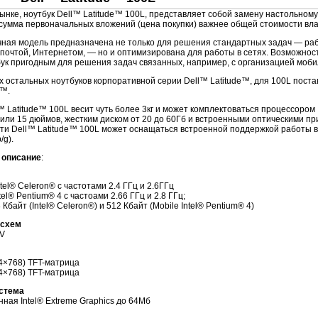
ынке, ноутбук Dell™ Latitude™ 100L, представляет собой замену настольном
сумма первоначальных вложений (цена покупки) важнее общей стоимости вл
ная модель предназначена не только для решения стандартных задач — раб
почтой, Интернетом, — но и оптимизирована для работы в сетях. Возможнос
ук пригодным для решения задач связанных, например, с организацией моби
ех остальных ноутбуков корпоративной серии Dell™ Latitude™, для 100L пос
™.
™ Latitude™ 100L весит чуть более 3кг и может комплектоваться процессором In
или 15 дюймов, жестким диском от 20 до 60Гб и встроенными оптическими пр
и Dell™ Latitude™ 100L может оснащаться встроенной поддержкой работы в 
/g).
 описание
:
tel® Celeron® с частотами 2.4 ГГц и 2.6ГГц
tel® Pentium® 4 c частоами 2.66 ГГц и 2.8 ГГц;
 Кбайт (Intel® Celeron®) и 512 Кбайт (Mobile Intel® Pentium® 4)
осхем
MV
24×768)
TFT-матрица
24×768)
TFT-матрица
стема
ная Intel® Extreme Graphics до 64Мб