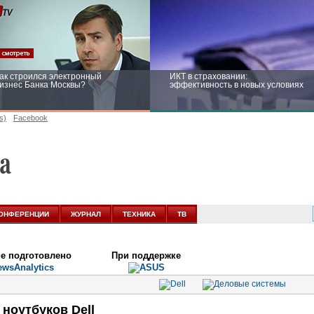
ак строился электронный
ИКТ в страховании:
изнес Банка Москвы?
эффективность в новых условиях
s)
Facebook
ейтинг CNewsInfrastructure 2015:
Информационная безопасность
риглашаем участвовать
бизнеса и госструктур: развитие в
новых условиях
ОНФЕРЕНЦИИ
ЖУРНАЛ
ТЕХНИКА
ТВ
е подготовлено
При поддержке
 ноутбуков Dell