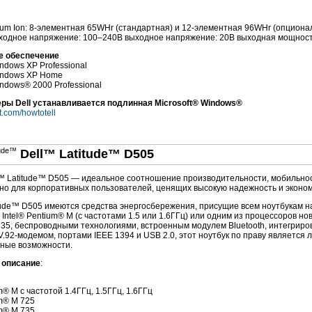
ium Ion: 8-элементная 65WHr (стандартная) и 12-элементная 96WHr (опциона
 входное напряжение: 100–240В выходное напряжение: 20В выходная мощност
е обеспечение
indows XP Professional
Windows XP Home
indows® 2000 Professional
ры Dell устанавливается подлинная Microsoft® Windows®
.com/howtotell
Dell™ Latitude™ D505
l™ Latitude™ D505 — идеальное соотношение производительности, мобильнос
но для корпоративных пользователей, ценящих высокую надежность и эконом
tude™ D505 имеются средства энергосбережения, присущие всем ноутбукам н
Intel® Pentium® M (с частотами 1.5 или 1.6ГГц) или одним из процессоров ново
35, беспроводными технологиями, встроенным модулем Bluetooth, интегриров
.92-модемом, портами IEEE 1394 и USB 2.0, этот ноутбук по праву является
ные возможности.
 описание
:
m® M с частотой 1.4ГГц, 1.5ГГц, 1.6ГГц
um® M 725
um® M 735