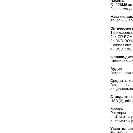
Память
От 128Мб д
2 разъема д
Жесткие дис
30, 40 или 6
Оптические
1 фиксирован
24×
CD-ROM
8×
DVD-ROM
Combo Drive
4× DVD+RW
Флоппи-дис
Опционально
Аудио
Bстроенная 
Средства к
Встроенные к
опционально 
Стандартны
USB (2),
mic-
Корпус
Размеры:
с 14" матриц
с 15" матриц
Указательно