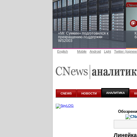
«Mr. Сумкин» подготовился к
К
прекращению поддержки
б
WS2003
English
Mobile
Android
Light
Twitter (topnew
Заоблачная оптимизация: как
Р
Faberlic изменил подход к
п
аналитике
АНАЛИТИКА
CNEWS
НОВОСТИ
К
Обозрени
Линейка