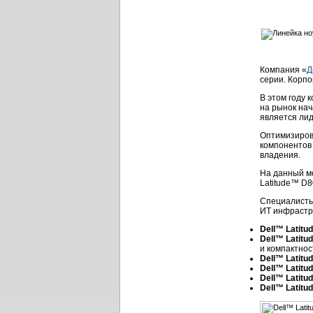
Компания «
Д
серии. Корпо
В этом году 
на рынок нач
является ли
Оптимизиров
компонентов
владения.
На данный м
Latitude™ D8
Специалисты
ИТ инфрастр
Dell™ Latit
Dell™ Latit
и компактно
Dell™ Latit
Dell™ Latit
Dell™ Latit
Dell™ Latitu