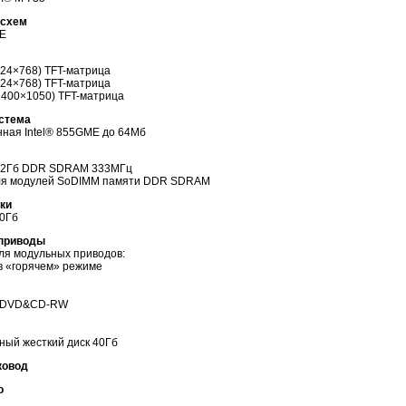
осхем
ME
024×768)
TFT-матрица
024×768)
TFT-матрица
(1400×1050)
TFT-матрица
стема
нная Intel® 855GME до 64Мб
о 2Гб DDR SDRAM 333МГц
ля модулей SoDIMM памяти DDR SDRAM
ки
60Гб
 приводы
ля модульных приводов:
в «горячем» режиме
 DVD&
CD-RW
ный жесткий диск 40Гб
ковод
о