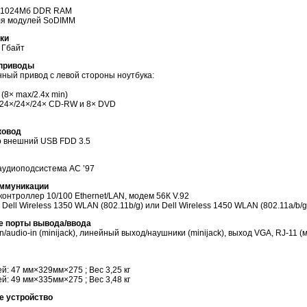
о 1024Мб DDR RAM
ля модулей SoDIMM
ки
0 Гбайт
 приводы
ный привод с левой стороны ноутбука:
(8× max/2.4x min)
 24×/24×/24×
CD-RW
и 8× DVD
ковод
 внешний USB FDD 3.5
аудиоподсистема AC ’97
оммуникации
онтроллер 10/100 Ethernet/LAN, модем 56К V.92
Dell Wireless 1350 WLAN (802.11b/g) или Dell Wireless 1450 WLAN (802.11a/b/g
е порты вывода/ввода
in
/
audio-in
(minijack), линейный выход/наушники (minijack), выход VGA, RJ-11 (
ей: 47 мм×329мм×275 ; Вес 3,25 кг
ей: 49 мм×335мм×275 ; Вес 3,48 кг
е устройство