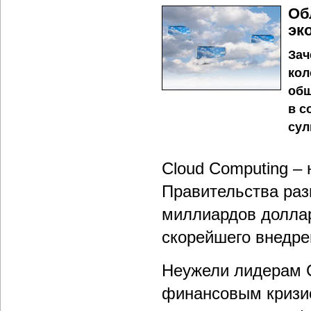
Об
эк
Зач
кол
общ
в с
сул
Cloud Computing –
Правительства раз
миллиардов доллар
скорейшего внедре
Неужели лидерам 
финансовым кризис