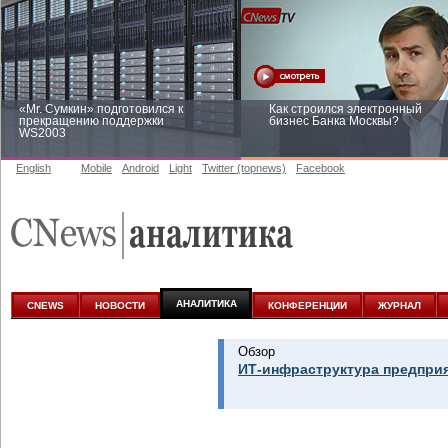
«Mr. Сумкин» подготовился к
Как строился электронный
прекращению поддержки
бизнес Банка Москвы?
WS2003
English
Mobile
Android
Light
Twitter (topnews)
Facebook
Заоблачная оптимизация: как
Рейтинг CNewsInfrastructure 20
Faberlic изменил подход к
приглашаем участвовать
аналитике
АНАЛИТИКА
CNEWS
НОВОСТИ
КОНФЕРЕНЦИИ
ЖУРНАЛ
Обзор
ИТ-инфраструктура предприя