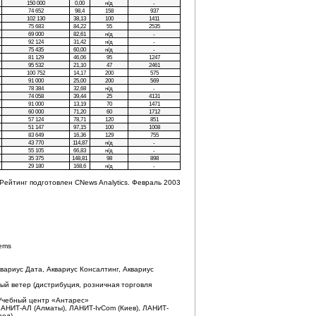
150 000
0,00
н/д
-
74 652
98,4
158
937
102 130
38,13
100
1411
75 683
84,22
55
2535
69 000
82,61
н/д
-
92 124
31,42
н/д
-
75 435
60,00
н/д
-
81 129
46,06
95
1247
95 532
21,10
47
2461
100 752
14,17
200
575
91 000
25,00
200
569
78 384
32,68
н/д
-
74 058
39,44
25
4131
91 000
13,19
70
1471
60 000
71,20
60
1712
57 124
78,71
120
851
51 147
97,15
100
1008
83 649
16,36
129
755
43 770
114,87
н/д
-
55 105
66,83
н/д
-
35 375
148,81
98
898
29 180
168,6
н/д
-
Рейтинг подготовлен CNews Analytics. Февраль 2003
tems
квариус Дата, Аквариус Консалтинг, Аквариус
лый ветер (дистрибуция, розничная торговля
 Учебный центр «Антарес»
 ЛАНИТ-АЛ (Алматы), ЛАНИТ-IvCom (Киев), ЛАНИТ-
род)