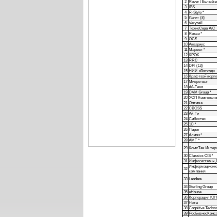
2
Rover / Белый в
3
IBS
4
R-Style *
5
Ланит (8)
6
Verysell
7
ТехноСерв А/С
8
Rosco *
9
OCS
10
Аквариус
11
Марвел *
12
КРОК
13
RRC
14
DPI (13)
15
НИИ «Восход»
16
Крафтвэй корп
17
Микротест
18
Ай-Теко
19
DVM Group *
20
УСП Компьюли
21
Оптима
22
CBOSS
23
Ай-Ти
24
Сибинтек
25
1С *
26
Пирит
27
Алион *
28
AMT *
29
КомпТек Интер
30
Classics CIS *
31
Инфосистемы 
Информационна
32
компания
33
Landata
34
Sterling Group
35
eHouse
36
Корпорация ЮН
37
Нэта
38
Cognitive Techno
39
РосБизнесКонс