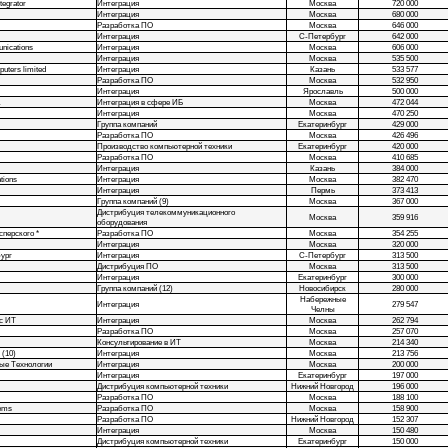
tegrator
Интеграция
Москва
720 000
Интеграция
Москва
680 000
Разработка ПО
Москва
646 000
Интеграция
С-Петербург
642 000
ications
Интеграция
Москва
606 000
Интеграция
Москва
535 500
puters limited
Интеграция
Казань
533 577
Разработка ПО
Москва
532 950
Интеграция
Ярославль
500 000
Интеграция в сфере ИБ
Москва
472 044
Интеграция
Москва
470 250
Группа компаний
Екатеринбург
429 000
Разработка ПО
Москва
426 496
Производство компьютерной техники
Екатеринбург
420 000
Разработка ПО
Москва
410 685
Интеграция
Казань
384 000
tions
Интеграция
Москва
382 470
Интеграция
Пермь
373 413
Группа компаний (9)
Москва
367 000
Дистрибуция телекоммуникационного
Москва
359 916
оборудования
сперского *
Разработка ПО
Москва
354 255
Интеграция
Москва
320 000
ург
Интеграция
С-Петербург
313 500
Дистрибуция ПО
Москва
313 500
Интеграция
Екатеринбург
300 000
Группа компаний (12)
Новосибирск
280 000
Набережные
Интеграция
279 547
Челны
с ИТ
Интеграция
Москва
262 794
Разработка ПО
Москва
257 070
Консультирование в ИТ
Москва
214 340
 (10)
Интеграция
Москва
213 756
ые Технологии
Интеграция
Москва
200 000
Интеграция
Екатеринбург
197 000
Дистрибуция компьютерной техники
Нижний Новгород
196 000
Разработка ПО
Москва
188 100
tems
Разработка ПО
Москва
158 900
Разработка ПО
Нижний Новгород
152 307
Интеграция
Москва
150 480
Дистрибуция компьютерной техники
Екатеринбург
150 000