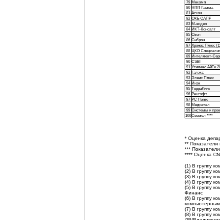
79
Мекомп
80
НПП Гамма
81
Аскон
82
ОКБ САПР
83
М-видео
84
ИКТ-Консалт
85
Ozon
86
Сиброн
87
Хронос Плюс (1
88
ЦКО Специали
89
Интеллект-Серв
90
CSBI
91
Утилекс АйТи 2
92
Галэкс
93
Элвис Плюс
94
Инэк
95
ТерраЛинк
96
Рексофт
97
PC Home
98
Медиател
99
Системы и про
100
Свемел ****
* Оценка депа
** Показатели
*** Показатели
**** Оценка CN
(1) В группу к
(2) В группу к
(3) В группу к
(4) В группу ко
(5) В группу 
Финанс
(6) В группу 
компьютерным 
(7) В группу 
(8) В группу 
ДВ(Владивост