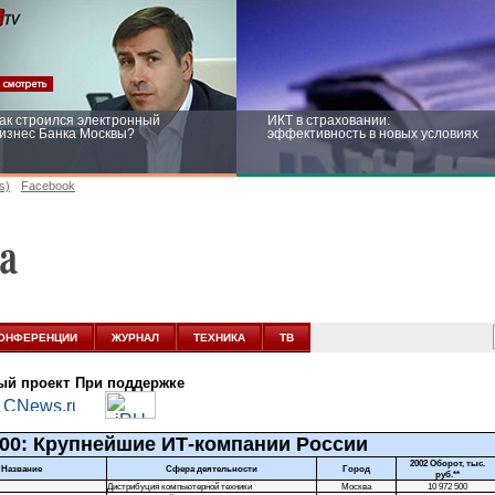
ак строился электронный
ИКТ в страховании:
изнес Банка Москвы?
эффективность в новых условиях
s)
Facebook
ейтинг CNewsInfrastructure 2015:
Информационная безопасность
риглашаем участвовать
бизнеса и госструктур: развитие в
новых условиях
ОНФЕРЕНЦИИ
ЖУРНАЛ
ТЕХНИКА
ТВ
ый проект
При поддержке
00: Крупнейшие ИТ-компании России
2002 Оборот, тыс.
Название
Сфера деятельности
Город
руб.**
Дистрибуция компьютерной техники
Москва
10 972 500