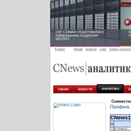
«Mr. Сумкин» подготовился к
К
прекращению поддержки
б
WS2003
English
Mobile
Android
Light
Twitter (topnew
Заоблачная оптимизация: как
Р
Faberlic изменил подход к
п
аналитике
АНАЛИТИКА
CNEWS
НОВОСТИ
К
Совместн
CNews1
№
1
LC Group (1)