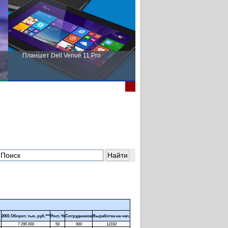
Планшет Dell Venue 11 Pro
Пора выбирать Fujitsu!
2001 Оборот, тыс. руб.***
Рост, %
Сотрудников
Выработка на чел.
7 295 000
50
900
12192