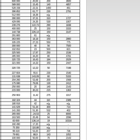
600 000
20,00
200
3600
589 000
15,45
140
4857
528 158
22,31
1400
461
396 852
61,77
230
2791
512 000
18,36
н/д
-
390 000
37,31
310
1727
429 095
24,35
530
1007
239 276
122,73
290
1838
400 000
25
150
3333
144 738
226,14
150
3147
291 800
61
н/д
-
363 000
18,18
150
2860
335 225
27,23
550
775
300 000
40
56
7500
332 652
23
500
821
325 500
17,97
250
1536
285 000
34,20
80
4781
320 725
16,43
184
2029
321 000
14,33
150
2447
320 725
12,22
50
7198
227 604
55,6
230
1540
131 638
143,09
60
5333
204 260
53,48
200
1568
175 080
79,06
130
2412
250 000
20
140
2143
215 000
30,23
215
1302
250 903
11,42
275
1017
182 324
44
110
2389
180 916
42
н/д
н/д
141 629
51,34
300
714
141 283
51,30
532
402
265 000
-24,53
25
8000
163 500
20,49
94
2096
83 000
136,14
19
10316
160 490
17,20
н/д
-
75 350
110,88
н/д
-
99 419
53,20
207
736
79 661
88,9
143
1052
100 000
50,00
70
2143