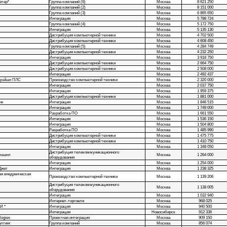
етер*
Группа компаний (6)
Москва
8 621 250
Группа компаний (2)
Москва
8 151 000
Группа компаний (3)
Москва
6 865 650
Интеграция
Москва
5 788 724
Группа компаний (4)
Москва
5 172 750
Интеграция
Москва
5 135 130
Дистрибуция компьютерной техники
Москва
4 702 500
Дистрибуция компьютерной техники
Москва
4 608 450
Группа компаний (5)
Москва
4 284 749
Дистрибуция компьютерной техники
Москва
4 232 250
Интеграция
Москва
3 918 750
Дистрибуция компьютерной техники
Москва
2 664 750
Дистрибуция компьютерной техники
Москва
2 508 000
Интеграция
Москва
2 492 437
орэйшн ПЛС
Производство компьютерной техники
Москва
2 320 000
Интеграция
Москва
2 037 750
Интеграция
Москва
1 959 375
Дистрибуция компьютерной техники
Москва
1 881 000
нк
Интеграция
Москва
1 846 515
Интеграция
Москва
1 749 000
Разработка ПО
Москва
1 661 550
Интеграция
Москва
1 536 150
Интеграция
Москва
1 504 800
Разработка ПО
Москва
1 485 990
Дистрибуция компьютерной техники
Москва
1 475 775
Дистрибуция компьютерной техники
Москва
1 410 750
Интеграция
Москва
1 348 050
Дистрибуция телекоммуникационного
нэшнл
Москва
1 264 000
оборудования
Интеграция
Москва
1 254 000
Джет
Интеграция
Москва
1 238 325
я внедренческая
Производство компьютерной техники
Москва
1 139 206
Дистрибуция телекоммуникационного
Москва
1 138 005
оборудования
Интеграция
Москва
1 032 940
Интернет-торговля
Москва
968 025
И *
Интеграция
Москва
940 500
Интеграция
Новосибирск
912 336
logies
Проектная интеграция
Москва
909 150
алтинг
Группа компаний
Москва
856 074