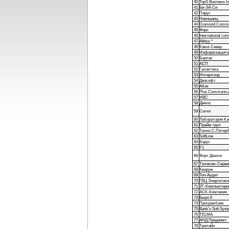
40
TopS Business In
41
Би-Эй-Си
42
Парус
43
Ниеншанц
44
Diamond Commun
45
Форс
46
International com
47
Abbyy *
48
Ками-Север
49
Информзащита
50
Борлас
51
АСП
52
Галактика
53
Интерлэнд
54
Диасофт
55
Абак
56
Plus Communica
57
ИВС
58
Демос
59
Сател
60
Лаборатория Ка
61
Прайм груп
62
Техно-С.Петерб
63
SoftLine
64
Корус
65
F1
66
Форт Диалог
67
Телеком-Серви
68
Кворум
69
Топ-Аудит
70
ГВЦ Энергетики
71
3Т-Компьютерн
72
АСК-Компания
73
Бюро К
74
Програмбанк
75
Bank’s Soft Sys
76
TELMA
77
АНД Проджект
78
Трилайн