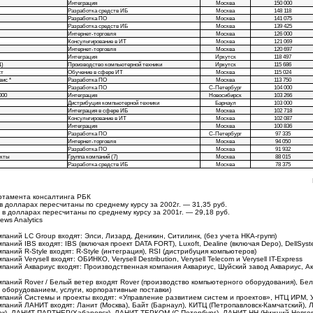
Интеграция
Москва
150 000
Разработка средств ИБ
Москва
148 118
Разработка ПО
Москва
141 075
Разработка средств ИБ
Москва
139 425
Интернет-торговля
Москва
126 000
Консультирование в ИТ
Москва
121 069
Интернет-торговля
Москва
120 697
Интеграция
Иркутск
118 497
1)
Производство компьютерной техники
Иркутск
115 686
ст
Обучение в сфере ИТ
Москва
115 024
ис *
Разработка ПО
Москва
113 750
Разработка ПО
С-Петербург
104 000
000
Интеграция
Новосибирск
103 266
Дистрибуция компьютерной техники
Барнаул
103 000
Интеграция в сфере ИБ
Москва
102 718
Консультирование в ИТ
Москва
102 087
Интеграция
Москва
100 836
Разработка ПО
С-Петербург
97 335
Интернет-торговля
Москва
94 050
Разработка ПО
Москва
91 932
екты
Группа компаний (7)
Москва
88 015
Разработка средств ИБ
Москва
78 375
ртамента консалтинга РБК
 в долларах пересчитаны по среднему курсу за 2002г. — 31,35 руб.
 в долларах пересчитаны по среднему курсу за 2001г. — 29,18 руб.
ews Analytics
омпаний LC Group входят: Элси, Лизард, Деникин, Ситилинк, (без учета
НКА-групп)
омпаний IBS входят: IBS (включая проект DATA FORT), Luxoft, Dealine (включая Depo), DellSys
омпаний
R-Style
входят:
R-Style
(интеграция), RSI (дистрибуция компьютеров)
мпаний Verysell входят: ОБИНКО, Verysell Destribution, Verysell Telecom и Verysell
IT-Express
компаний Аквариус входят: Производственная компания Аквариуc, Шуйский завод Аквариус, А
компаний Rover / Белый ветер входят Rover (производство компьютерного оборудования), Бе
оборудованием, услуги, корпоративные поставки)
компаний Системы и проекты входят: «Управление развитием систем и проектов», НТЦ ИРМ,
компаний ЛАНИТ входят: Ланит (Москва), Байт (Барнаул), КИТЦ (Петропавловск-Камчатский),
ок), ЛАНИТ-ПАРТНЕР(Хабаровск), ЛАНИТ-ТЕРКОМ (С-Петербург), ЛАНИТ-НН (Нижний Новго