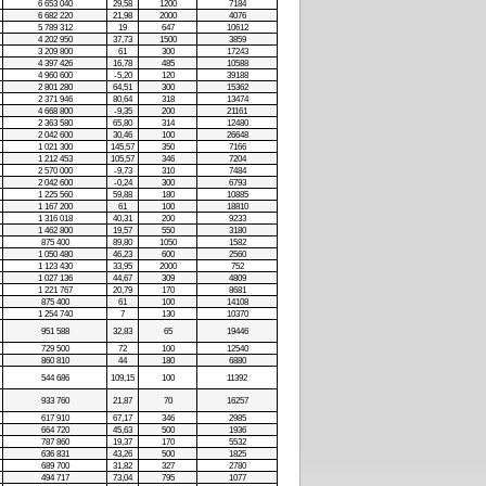
6 653 040
29,58
1200
7184
6 682 220
21,98
2000
4076
5 789 312
19
647
10612
4 202 950
37,73
1500
3859
3 209 800
61
300
17243
4 397 426
16,78
485
10588
4 960 600
-5,20
120
39188
2 801 280
64,51
300
15362
2 371 946
80,64
318
13474
4 668 800
-9,35
200
21161
2 363 580
65,80
314
12480
2 042 600
30,46
100
26648
1 021 300
145,57
350
7166
1 212 453
105,57
346
7204
2 570 000
-9,73
310
7484
2 042 600
-0,24
300
6793
1 225 560
59,88
180
10885
1 167 200
61
100
18810
1 316 018
40,31
200
9233
1 462 800
19,57
550
3180
875 400
89,80
1050
1582
1 050 480
46,23
600
2560
1 123 430
33,95
2000
752
1 027 136
44,67
309
4809
1 221 767
20,79
170
8681
875 400
61
100
14108
1 254 740
7
130
10370
951 588
32,83
65
19446
729 500
72
100
12540
860 810
44
180
6880
544 686
109,15
100
11392
933 760
21,87
70
16257
617 910
67,17
346
2985
664 720
45,63
500
1936
787 860
19,37
170
5532
636 831
43,26
500
1825
689 700
31,82
327
2780
494 717
73,04
795
1077