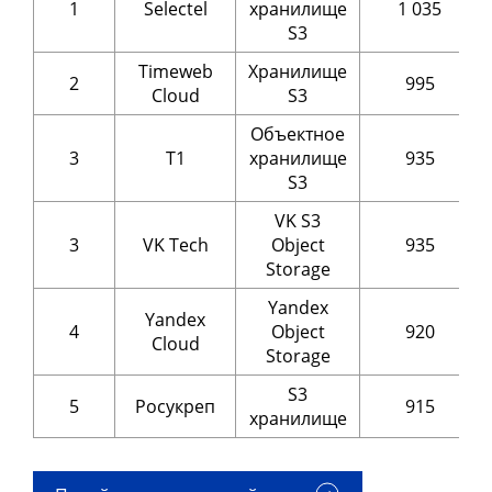
1
Selectel
хранилище
1 035
S3
Timeweb
Хранилище
2
995
Cloud
S3
Объектное
3
Т1
хранилище
935
S3
VK S3
3
VK Tech
Object
935
Storage
Yandex
Yandex
4
Object
920
Cloud
Storage
S3
5
Росукреп
915
хранилище