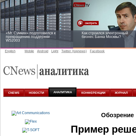
«Mr. Сумкин» подготовился к
Как строился электронный
прекращению поддержки
бизнес Банка Москвы?
WS2003
English
Mobile
Android
Light
Twitter (topnews)
Facebook
Заоблачная оптимизация: как
Рейтинг CNewsInfrastructure 20
Faberlic изменил подход к
приглашаем участвовать
аналитике
АНАЛИТИКА
CNEWS
НОВОСТИ
КОНФЕРЕНЦИИ
ЖУРНАЛ
Обозрение 
Пример реше