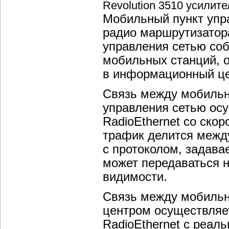
Revolution 3510 усилит
Мобильный пункт упр
радио маршрутизатора
управления сетью со
мобильных станций, о
в информационный це
Связь между мобиль
управления сетью ос
RadioEthernet со ско
трафик делится межд
с протоколом, задав
может передаваться н
видимости.
Связь между мобиль
центром осуществляе
RadioEthernet с реаль