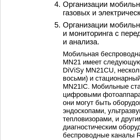
Организации мобильн
газовых и электричес
Организации мобильны
и мониторинга с пере
и анализа.
Мобильная беспроводна
MN21 имеет следующую 
DiViSy MN21CU, нескол
восьми) и стационарны
MN21IC. Мобильные ст
цифровыми фотоаппарат
они могут быть оборуд
эндоскопами, ультразв
тепловизорами, и дру
диагностическим обору
беспроводные каналы R