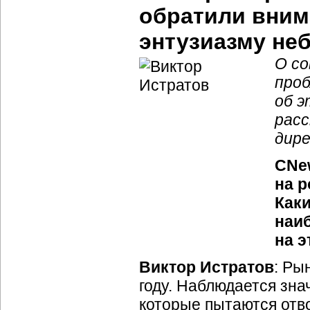
обратили вним
энтузиазму не
О с
проб
об э
расс
дире
CNe
на 
Как
наи
на э
Виктор Истратов
: Ры
году. Наблюдается зн
которые пытаются отв