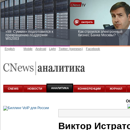
«Mr. Сумкин» подготовился к
Как строился электронный
прекращению поддержки
бизнес Банка Москвы?
WS2003
English
Mobile
Android
Light
Twitter (topnews)
Facebook
Заоблачная оптимизация: как
Рейтинг CNewsInfrastructure 20
Faberlic изменил подход к
приглашаем участвовать
аналитике
АНАЛИТИКА
CNEWS
НОВОСТИ
КОНФЕРЕНЦИИ
ЖУРНАЛ
О
Виктор Истрат