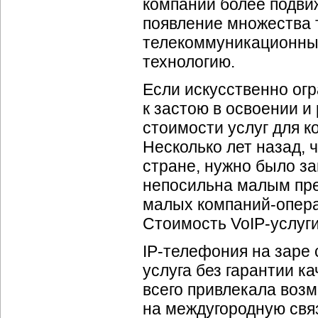
компании более подви
появление множества 
телекоммуникационных
технологию.
Если искусственно огр
к застою в освоении и
стоимости услуг для к
Несколько лет назад,
стране, нужно было за
непосильна малым пре
малых
компаний-опер
Стоимость
VoIP-услуг
IP-телефония
на заре 
услуга без гарантии к
всего привлекала воз
на междугородную связ