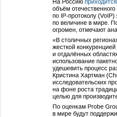
На Россию
приходится
объём отечественного
по
IP-протоколу
(VoIP)
по величине в мире. 
огромен, отмечают ана
«В столичных региона
жесткой конкуренцией
и отдалённых областях
использование пакетн
удешевить процесс р
Кристина Хартман (Chr
исследовательских про
на фоне роста традиц
целью для производи
По оценкам Probe Gro
в мире будут поддержи