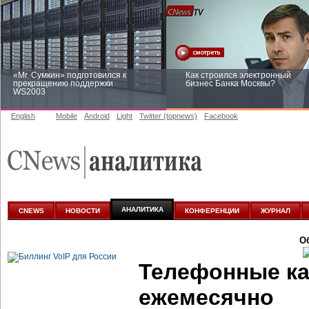
«Mr. Сумкин» подготовился к
Как строился электронный
прекращению поддержки
бизнес Банка Москвы?
WS2003
English
Mobile
Android
Light
Twitter (topnews)
Facebook
Заоблачная оптимизация: как
Рейтинг CNewsInfrastructure 20
Faberlic изменил подход к
приглашаем участвовать
аналитике
АНАЛИТИКА
CNEWS
НОВОСТИ
КОНФЕРЕНЦИИ
ЖУРНАЛ
О
Телефонные ка
ежемесячно