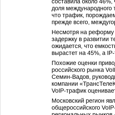
составила около 46%, ч
доля международного т
что трафик, порождае
прежде всего, междуго
Несмотря на реформу 
задержку в развитии 
ожидается, что емкос
вырастет на 45%, а
IP
Похожие оценки приво
российского рынка VoI
Семин-Вадов
, руково
компании «ТрансТелеК
VoIP-трафик
оценивает
Московский регион яв
общероссийского
VoIP
региональных рынков 