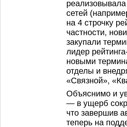
реализовывала
сетей (наприме
на 4 строчку ре
частности, нов
закупали терм
лидер рейтинга
новыми термина
отделы и внедр
«Связной», «Кв
Объяснимо и ув
— в ущерб сокр
что завершив а
теперь на подд