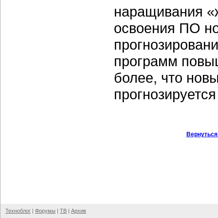
наращивания «
освоения ПО но
прогнозировани
программ повыш
более, что нов
прогнозируется 
Вернуться
Техноблог
|
Форумы
|
ТВ
|
Архив