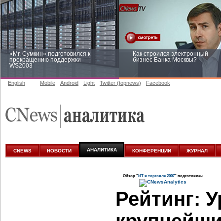
«Mr. Сумкин» подготовился к
Как строился электронный
прекращению поддержки
бизнес Банка Москвы?
WS2003
English
Mobile
Android
Light
Twitter (topnews)
Facebook
Заоблачная оптимизация: как
Рейтинг CNewsInfrastructure 20
Faberlic изменил подход к
приглашаем участвовать
аналитике
АНАЛИТИКА
CNEWS
НОВОСТИ
КОНФЕРЕНЦИИ
ЖУРНАЛ
Обзор "
ИТ в торговле 2007
" подготовлен
Рейтинг: 