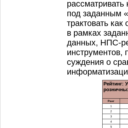
рассматривать 
под заданным «
трактовать как 
в рамках задан
данных, НПС-ре
инструментов,
суждения о сра
информатизации
Рейтинг: 
розничных
Ранг
1
2
3
4
5