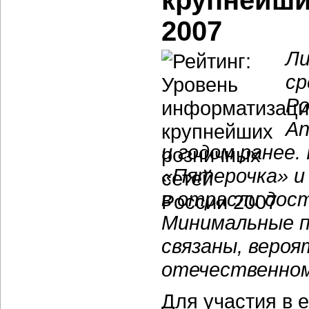
крупнейши
2007
Ли
ср
Ро
An
и годом ранее.
«Пятерочка» и
в отрасли дос
Минимальные п
связаны, веро
отечественном
Для участия в 