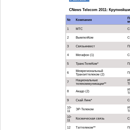
CNews Telecom 2011: Крупнейш
П
№
Компания
м
1
МТС
С
2
ВымпелКом
С
3
Связьинвест
П
4
Мегафон (1)
С
5
ТрансТелеКом*
П
Межрегиональный
6
П
Транзиттелеком (2)
Национальные
И
7
телекоммуникации**
Т
И
8
Акадо (2)
Т
9
Скай Линк*
С
10-
И
ЭР-Телеком
11
Т
10-
Космическая связь
С
11
12
Таттелеком**
П