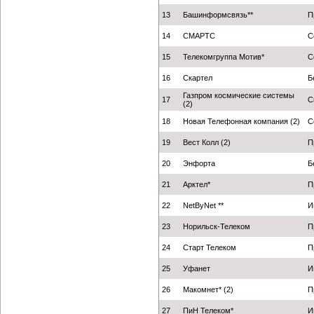
13
Башинформсвязь**
П
14
СМАРТС
С
15
Телекомгруппа Мотив*
С
16
Скартел
Б
Газпром космические системы
17
С
(2)
18
Новая Телефонная компания (2)
С
19
Вест Колл (2)
П
20
Энфорта
Б
21
Арктел*
П
22
NetByNet **
И
23
Норильск-Телеком
П
24
Старт Телеком
П
25
Уфанет
И
26
Макомнет* (2)
П
27
ПиН Телеком*
И