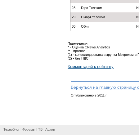
28
Гарс Телеком
И
29
Смарт телеком
И
30
Обит
И
Примечания:
* - Оценка CNews Analytics
** - прогноз
(1) - консолидирована выручка Метроком и 
(2) - без НДС
Комментарий к рейтингу
Вернуться на главную страницу 
Опубликовано в 2011 г.
Техноблог
|
Форумы
|
ТВ
|
Архив