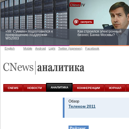
«Mr. Сумкин» подготовился к
Как строился электронный
прекращению поддержки
бизнес Банка Москвы?
WS2003
English
Mobile
Android
Light
Twitter (topnews)
Facebook
Заоблачная оптимизация: как
Рейтинг CNewsInfrastructure 20
Faberlic изменил подход к
приглашаем участвовать
аналитике
АНАЛИТИКА
CNEWS
НОВОСТИ
КОНФЕРЕНЦИИ
ЖУРНАЛ
Обзор
Телеком 2011
Рейтинг