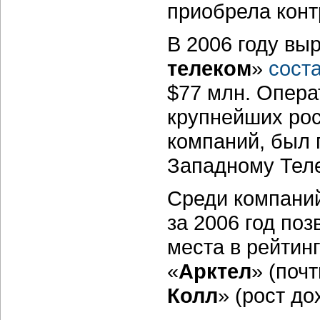
приобрела конт
В 2006 году вы
телеком
»
сост
$77 млн. Опера
крупнейших ро
компаний, был 
Западному Тел
Среди компаний
за 2006 год по
места в рейтин
«
Арктел
» (поч
Колл
» (рост до