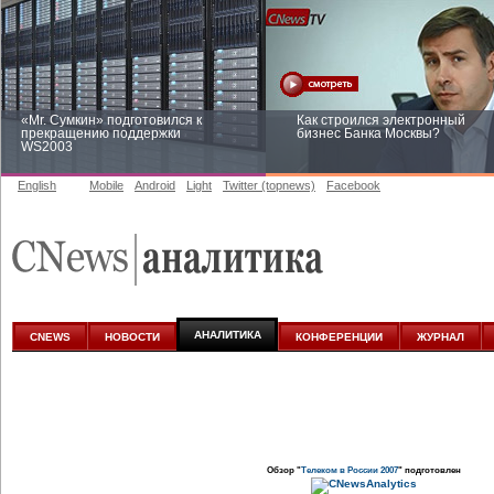
«Mr. Сумкин» подготовился к
Как строился электронный
прекращению поддержки
бизнес Банка Москвы?
WS2003
English
Mobile
Android
Light
Twitter (topnews)
Facebook
Заоблачная оптимизация: как
Рейтинг CNewsInfrastructure 20
Faberlic изменил подход к
приглашаем участвовать
аналитике
АНАЛИТИКА
CNEWS
НОВОСТИ
КОНФЕРЕНЦИИ
ЖУРНАЛ
Обзор "
Телеком в России 2007
" подготовлен