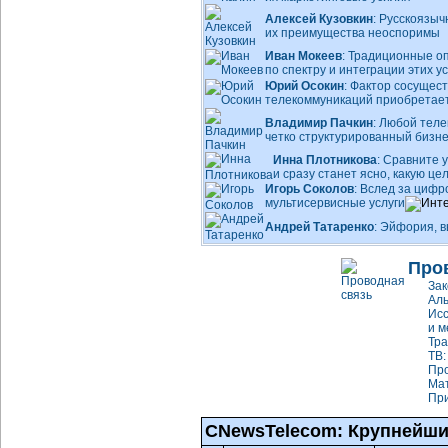
Алексей Кузовкин
: Русскоязы
их преимущества неоспоримы
Иван Мокеев
: Традиционные о
по спектру и интеграции этих ус
Юрий Осокин
: Фактор сосущес
телекоммуникаций приобретает
Владимир Пачкин
: Любой теле
четко структурированный бизн
Инна Плотникова
: Сравните 
и сразу станет ясно, какую ц
Игорь Соколов
: Вслед за цифр
мультисервисные услуги
Андрей Татаренко
: Эйфория, 
Про
Зак
Аль
Исс
и м
Тр
ТВ:
Про
Мат
При
CNewsTelecom: Крупнейши