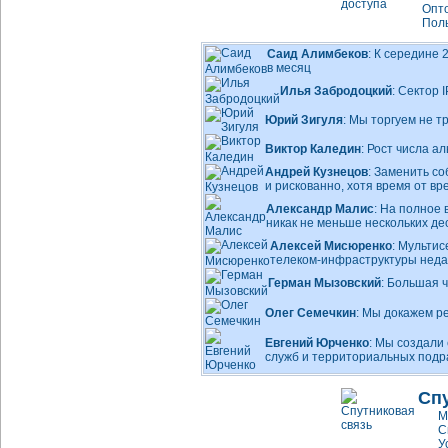
Опто
Поль
Саид Алимбеков
: К середине
в месяц
Илья Забродоцкий
: Сектор
Юрий Зигуля
: Мы торгуем не 
Виктор Каледин
: Рост числа 
Андрей Кузнецов
: Заменить с
и рискованно, хотя время от вр
Александр Малис
: На полное
никак не меньше нескольких д
Алексей Мисюренко
: Мульти
телеком-инфраструктуры
неда
Герман Мызовский
: Большая 
Олег Семечкин
: Мы докажем р
Евгений Юрченко
: Мы создали
служб и территориальных под
Сп
М
С
У