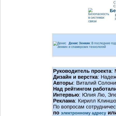
С
С
Бе
Денис Зенкин
: В последние го
и спамерских технологий
Руководитель проекта
:
Дизайн и верстка
: Наде
Авторы
: Виталий Солон
Над рейтингом работал
Интервью
: Юлия Лю, Эл
Реклама
: Кирилл Клиншо
По вопросам сотрудничес
по
или
электронному адресу