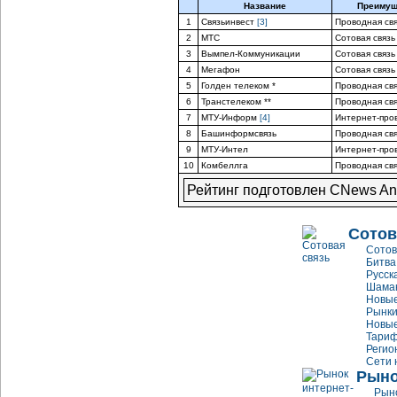
Название
Преимущ
1
Связьинвест
[3]
Проводная св
2
МТС
Сотовая связь
3
Вымпел-Коммуникации
Сотовая связь
4
Мегафон
Сотовая связь
5
Голден телеком *
Проводная св
6
Транстелеком **
Проводная св
7
МТУ-Информ
[4]
Интернет-про
8
Башинформсвязь
Проводная св
9
МТУ-Интел
Интернет-про
10
Комбеллга
Проводная св
Рейтинг подготовлен CNews Ana
Сотов
Сотов
Битва
Русск
Шаман
Новые
Рынки
Новые
Тариф
Регио
Сети 
Рыно
Рыно