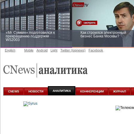
«Mr. Сумкин» подготовился к
Как строился электронный
прекращению поддержки
бизнес Банка Москвы?
WS2003
English
Mobile
Android
Light
Twitter (topnews)
Facebook
Заоблачная оптимизация: как
Рейтинг CNewsInfrastructure 20
Faberlic изменил подход к
приглашаем участвовать
аналитике
АНАЛИТИКА
CNEWS
НОВОСТИ
КОНФЕРЕНЦИИ
ЖУРНАЛ