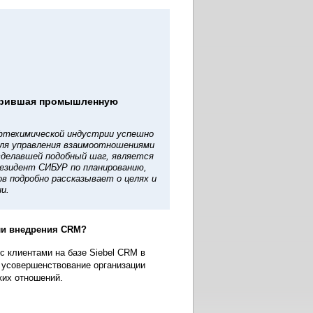
едрившая промышленную
фтехимической индустрии успешно
ля управления взаимоотношениями
 сделавшей подобный шаг, является
резидент СИБУР по планированию,
в подробно рассказывает о целях и
и.
ли внедрения CRM?
 клиентами на базе Siebel CRM в
 усовершенствование организации
ких отношений.