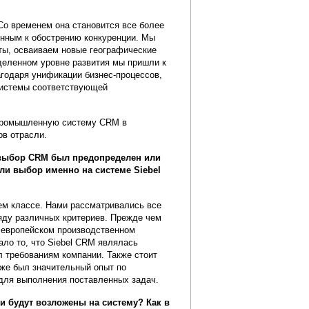
Со временем она становится все более
енным к обострению конкуренции. Мы
ты, осваиваем новые географические
еделенном уровне развития мы пришли к
агодаря унификации бизнес-процессов,
системы соответствующей
я промышленную систему CRM в
ов отрасли.
, выбор CRM был предопределен или
ли выбор именно на системе Siebel
м классе. Нами рассматривались все
яду различных критериев. Прежде чем
в европейском производственном
ало то, что Siebel CRM являлась
 требованиям компании. Также стоит
уже был значительный опыт по
 для выполнения поставленных задач.
и будут возложены на систему? Как в