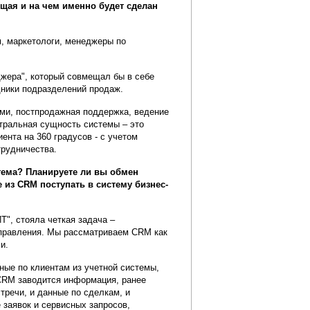
щая и на чем именно будет сделан
 маркетологи, менеджеры по
джера", который совмещал бы в себе
дники подразделений продаж.
ми, постпродажная поддержка, ведение
тральная сущность системы – это
ента на 360 градусов - с учетом
трудничества.
тема? Планируете ли вы обмен
из CRM поступать в систему бизнес-
", стояла четкая задача –
управления. Мы рассматриваем CRM как
и.
ные по клиентам из учетной системы,
 CRM заводится информация, ранее
тречи, и данные по сделкам, и
заявок и сервисных запросов,