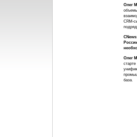
Олег М
объемы
взаимо
CRM-си
подряд
CNews:
Росси
необх
Олег М
старте
унифик
промыш
база.