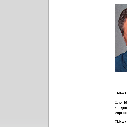
CNews
Олег М
холдин
маркет
CNews