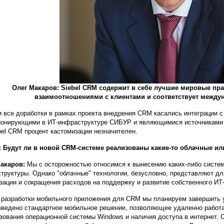
Олег Макаров: Siebel CRM содержит в себе лучшие мировые пра
взаимоотношениями с клиентами и соответствует между
и все доработки в рамках проекта внедрения CRM касались интеграции с
онирующими в ИТ-инфраструктуре СИБУР и являющимися источниками д
bel CRM процент кастомизации незначителен.
: Будут ли в новой CRM-системе реализованы какие-то облачные и
акаров:
Мы с осторожностью относимся к вынесению каких-либо систем
труктуры. Однако "облачные" технологии, безусловно, представляют для
зации и сокращения расходов на поддержку и развитие собственного И
 разработки мобильного приложения для CRM мы планируем завершить у
введено стандартное мобильное решение, позволяющее удаленно работа
зования операционной системы Windows и наличия доступа в интернет. 