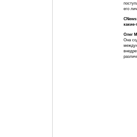
поступ
его ли
CNews:
какие-
Олег М
Она со
междун
внедре
различ