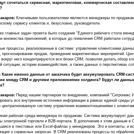
дут сочетаться сервисная, маркетинговая, коммерческая составляю
?
акаров:
Ключевыми пользователями являются менеджеры по продажам,
ескому сервису клиентов и, безусловно, руководители.
из главных задач проекта было создание "Единого рабочего стола мене
и множества приложений, в которых до появления CRM работали сотру
ые процессы, реализованные в системе: управление клиентскими данны
, прогнозирование продаж, проведение маркетинговых мероприятий. Цен
, вокруг него концентрируются все блоки CRM, позволяя делать обзор кли
й ситуации, истории взаимодействия, а также данных о перспективах со
 Какие именно данные от заказчика будет аккумулировать CRM-сис
и между CRM и другими приложениями холдинга? Будут ли данные 
за?
акаров:
Перед нашим партнером по внедрению, компанией "Ситроникс ИТ
ировать все внутренние источники информации в рамках единой среды 
 централизованную систему управления взаимоотношениями с клиентам
иная рабочая среда менеджера по продажам. Система аккумулирует дан
ы электронной торговли и В2В-портала. В дополнение к этим данным в
шаяся в текстовых или Excel-файлах у менеджеров. Это и контакты, и вс
ация о сервисных запросах. В CRM реализованы процессы по обработке 