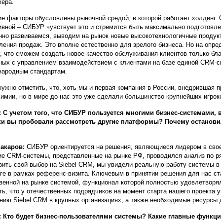
ера.
е факторы обусловлены рыночной средой, в которой работает холдинг. 
ивной – СИБУР чувствует это и стремится быть максимально подготовл
нно развиваемся, выводим на рынок новые высокотехнологичные продук
ления продаж. Это вполне естественно для зрелого бизнеса. Но на опр
, что сможем создать новое качество обслуживания клиентов только бл
ных с управлением взаимодействием с клиентами на базе единой CRM-
ародным стандартам.
нужно отметить, что, хоть мы и первая компания в России, внедривша
имии, но в мире до нас это уже сделали большинство крупнейших игрок
 С учетом того, что СИБУР пользуется многими бизнес-системами
ки вы пробовали рассмотреть другие платформы? Почему останови
акаров:
СИБУР ориентируется на решения, являющиеся лидером в свое
е CRM-системы, представленные на рынке РФ, проводился анализ по р
вить свой выбор на Siebel CRM, мы увидели реальную работу системы 
ге в рамках референс-визита. Ключевым в принятии решения для нас ст
венной на рынке системой, функционал которой полностью удовлетворял
ть, что у отечественных подрядчиков на момент старта нашего проекта 
нию Siebel CRM в крупных организациях, а также необходимые ресурсы
 Кто будет бизнес-пользователями системы? Какие главные функци