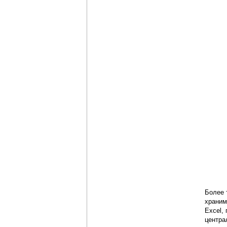
Более 
храним
Exсel,
центра