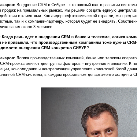
акаров:
Внедрение CRM в Сибуре – это важный шаг в развитии системы
 продаж на премиальных рынках, мы решили создать единую централиз
действия с клиентами. Как лидер нефтехимической отрасли, мы предъяв
стеме, так и к компании-партнеру, которая будет ее внедрять. Собствен
чика занял около 3 месяцев.
 Когда речь идет о внедрении CRM в банке и телекоме, логика ком
и не привыкли, что производственным компаниям тоже нужны CRM-
одимости внедрения CRM конкретно СИБУР?
акаров:
Логика производственных компаний, банка или телеком операто
 CRM-проекта влияют две группы факторов – внутренние и внешние. К пе
ации, консолидации и централизации управления клиентской базой данн
ленной CRM-системы, в каждом профильном департаменте холдинга СИ