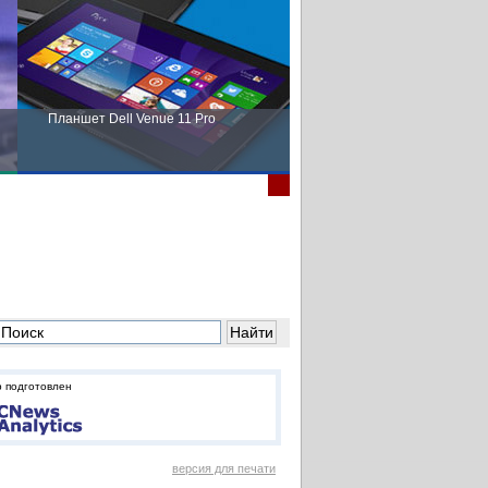
Планшет Dell Venue 11 Pro
Пора выбирать Fujitsu!
 подготовлен
версия для печати