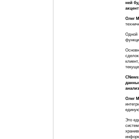
ней бу
акцент
Олег М
технич
Одной 
функци
Основн
сделок
клиент
текуще
CNews:
данным
анали
Олег М
интегр
единую
Это ед
систем
хранив
информ