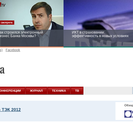
ак строился электронный
ИКТ в страховании:
изнес Банка Москвы?
эффективность в новых условиях
s)
Facebook
ейтинг CNewsInfrastructure 2015:
Информационная безопасность
риглашаем участвовать
бизнеса и госструктур: развитие в
новых условиях
ОНФЕРЕНЦИИ
ЖУРНАЛ
ТЕХНИКА
ТВ
Обзор
 ТЭК 2012