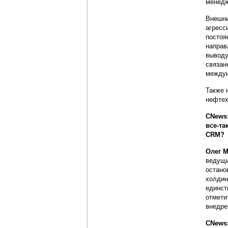
менедж
Внешни
агресс
постоя
направ
выводу
связан
междун
Также 
нефтех
CNews:
все-та
CRM?
Олег М
ведущи
остано
холдин
единст
отмети
внедре
CNews: