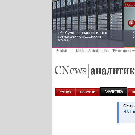
«Mr. Сумкин» подготовился к
К
прекращению поддержки
б
WS2003
English
Mobile
Android
Light
Twitter (topnew
Заоблачная оптимизация: как
Р
Faberlic изменил подход к
п
аналитике
АНАЛИТИКА
CNEWS
НОВОСТИ
К
Обзор
ИКТ в