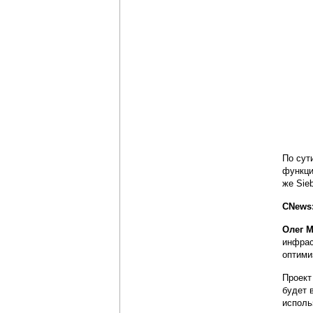
По сут
функци
же Sie
CNews
Олег М
инфрас
оптими
Проект
будет 
исполь