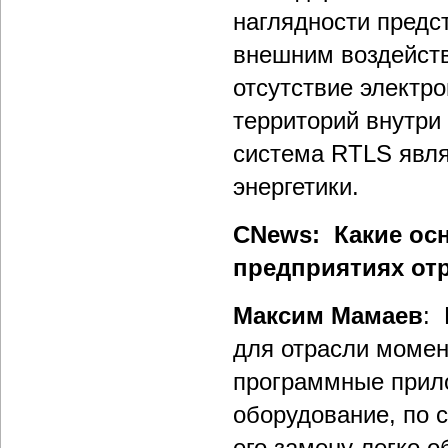
наглядности предс
внешним воздейств
отсутствие электр
территорий внутри
система RTLS явл
энергетики.
CNews: Какие ос
предприятиях от
Максим Мамаев
: 
для отрасли момен
программные прило
оборудование, по с
его замену легко 