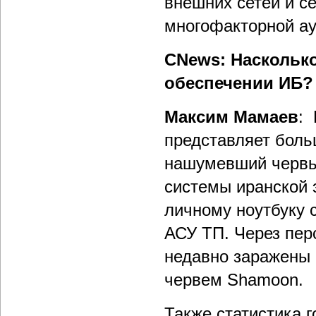
внешних сетей и с
многофакторной ау
CNews: Насколько
обеспечении ИБ?
Максим Мамаев
: 
представляет боль
нашумевший червь
системы иранской 
личному ноутбуку 
АСУ ТП. Через пе
недавно заражены 
червем Shamoon.
Также статистика г