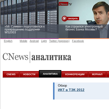
«Mr. Сумкин» подготовился к
Как строился электронный
прекращению поддержки
бизнес Банка Москвы?
WS2003
English
Mobile
Android
Light
Twitter (topnews)
Facebook
Заоблачная оптимизация: как
Рейтинг CNewsInfrastructure 20
Faberlic изменил подход к
приглашаем участвовать
аналитике
АНАЛИТИКА
CNEWS
НОВОСТИ
КОНФЕРЕНЦИИ
ЖУРНАЛ
Обзор
ИКТ в ТЭК 2012