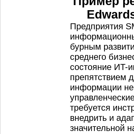
Пример ре
Edwards
Предприятия S
информационны
бурным развити
среднего бизнес
состояние ИT-и
препятствием д
информации не 
управленчески
требуется инст
внедрить и ада
значительной н