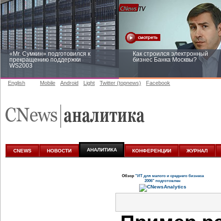
«Mr. Сумкин» подготовился к
Как строился электронный
прекращению поддержки
бизнес Банка Москвы?
WS2003
English
Mobile
Android
Light
Twitter (topnews)
Facebook
Заоблачная оптимизация: как
Рейтинг CNewsInfrastructure 20
Faberlic изменил подход к
приглашаем участвовать
аналитике
АНАЛИТИКА
CNEWS
НОВОСТИ
КОНФЕРЕНЦИИ
ЖУРНАЛ
Обзор
"ИТ для малого и среднего бизнеса
2006" подготовлен