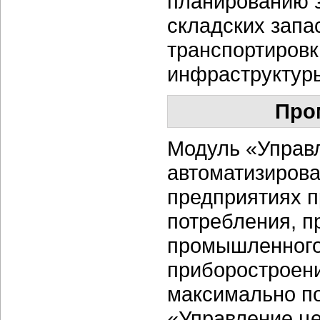
планированию з
складских запа
транспортировк
инфраструктур
Про
Модуль «Управл
автоматизирова
предприятиях п
потребления, п
промышленного 
приборостроени
максимально п
«Управление це