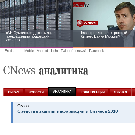
«Mr. Сумкин» подготовился к
Как строился электронный
прекращению поддержки
бизнес Банка Москвы?
WS2003
English
Mobile
Android
Light
Twitter (topnews)
Facebook
Заоблачная оптимизация: как
Рейтинг CNewsInfrastructure 20
Faberlic изменил подход к
приглашаем участвовать
аналитике
АНАЛИТИКА
CNEWS
НОВОСТИ
КОНФЕРЕНЦИИ
ЖУРНАЛ
Обзор
Средства защиты информации и бизнеса 2010