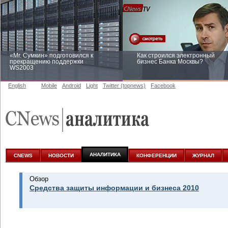
«Mr. Сумкин» подготовился к
Как строился электронный
прекращению поддержки
бизнес Банка Москвы?
WS2003
English
Mobile
Android
Light
Twitter (topnews)
Facebook
Заоблачная оптимизация: как
Рейтинг CNewsInfrastructure 20
Faberlic изменил подход к
приглашаем участвовать
аналитике
АНАЛИТИКА
CNEWS
НОВОСТИ
КОНФЕРЕНЦИИ
ЖУРНАЛ
Обзор
Средства защиты информации и бизнеса 2010