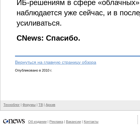
ИБ-решениям в сфере «облачных» 
наблюдается уже сейчас, и в посл
усиливаться.
CNews: Спасибо.
Вернуться на главную страницу обзора
Опубликовано в 2010 г.
Техноблог
|
Форумы
|
ТВ
|
Архив
Об издании
|
Реклама
|
Вакансии
|
Контакты