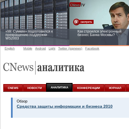
«Mr. Сумкин» подготовился к
Как строился электронный
прекращению поддержки
бизнес Банка Москвы?
WS2003
English
Mobile
Android
Light
Twitter (topnews)
Facebook
Заоблачная оптимизация: как
Рейтинг CNewsInfrastructure 20
Faberlic изменил подход к
приглашаем участвовать
аналитике
АНАЛИТИКА
CNEWS
НОВОСТИ
КОНФЕРЕНЦИИ
ЖУРНАЛ
Обзор
Средства защиты информации и бизнеса 2010