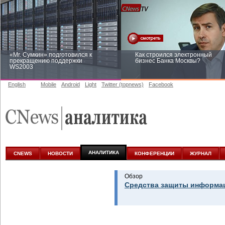
«Mr. Сумкин» подготовился к
Как строился электронный
прекращению поддержки
бизнес Банка Москвы?
WS2003
English
Mobile
Android
Light
Twitter (topnews)
Facebook
Заоблачная оптимизация: как
Рейтинг CNewsInfrastructure 20
Faberlic изменил подход к
приглашаем участвовать
аналитике
АНАЛИТИКА
CNEWS
НОВОСТИ
КОНФЕРЕНЦИИ
ЖУРНАЛ
Обзор
Средства защиты информац