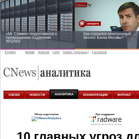
«Mr. Сумкин» подготовился к
Как строился электронный
прекращению поддержки
бизнес Банка Москвы?
WS2003
English
Mobile
Android
Light
Twitter (topnews)
Facebook
Заоблачная оптимизация: как
Рейтинг CNewsInfrastructure 20
Faberlic изменил подход к
приглашаем участвовать
аналитике
АНАЛИТИКА
CNEWS
НОВОСТИ
КОНФЕРЕНЦИИ
ЖУРНАЛ
Обзор подготовлен
При поддержке
10 главных угроз д