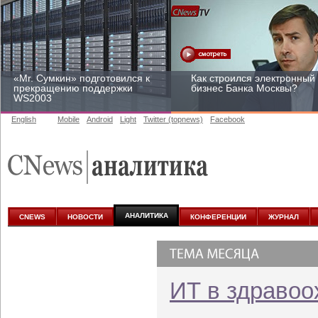
«Mr. Сумкин» подготовился к
Как строился электронный
прекращению поддержки
бизнес Банка Москвы?
WS2003
English
Mobile
Android
Light
Twitter (topnews)
Facebook
Заоблачная оптимизация:
Рейтинг CNewsInfrastructur
как Faberlic изменил подход
2015: приглашаем
к аналитике
участвовать
АНАЛИТИКА
CNEWS
НОВОСТИ
КОНФЕРЕНЦИИ
ЖУРНАЛ
ИТ в здравоо