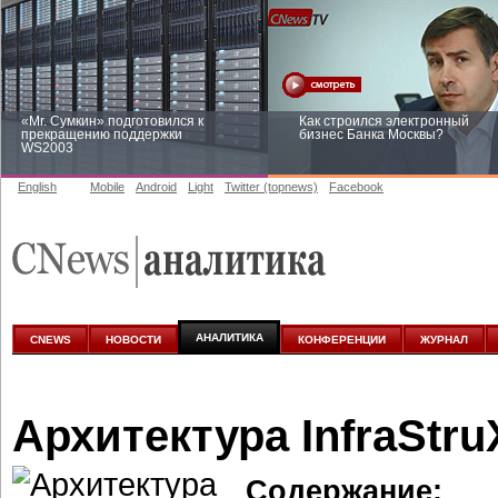
«Mr. Сумкин» подготовился к
Как строился электронный
прекращению поддержки
бизнес Банка Москвы?
WS2003
English
Mobile
Android
Light
Twitter (topnews)
Facebook
Заоблачная оптимизация: как
Рейтинг CNewsInfrastructure 20
Faberlic изменил подход к
приглашаем участвовать
аналитике
АНАЛИТИКА
CNEWS
НОВОСТИ
КОНФЕРЕНЦИИ
ЖУРНАЛ
Архитектура InfraStru
Содержание: