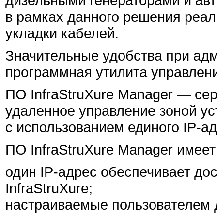
дизельными генераторами и ав
в рамках данного решения реал
укладки кабелей.
Значительные удобства при ад
программная утилита управлен
ПО InfraStruXure Manager — с
удаленное управление зоной уст
с использованием единого IP-ад
ПО InfraStruXure Manager имее
один IP-адрес обеспечивает до
InfraStruXure;
настраиваемые пользователем 