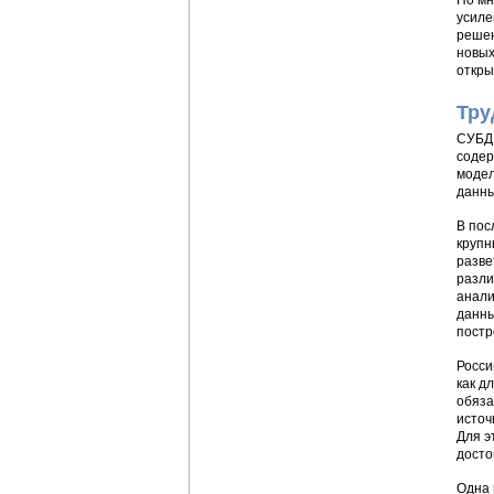
По мн
усиле
решен
новых
откры
Тру
СУБД 
содер
модел
данных
В пос
крупн
разве
разли
анали
данны
постр
Росси
как д
обяза
источ
Для э
досто
Одна 