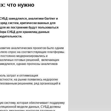
х: что нужно
 СУБД замедлился, аналитики Gartner и
азряд систем, критически важных для
для их построения будут пользоваться
бора СУБД для хранилищ данных
водительности.
звитие аналитических проектов было одним
деляло спрос на соответствующие платформы.
 постоянно модернизировались и
 различных готовых решений, включающих
замедлился, однако прогнозы аналитиков
оль затрат и оптимизация
астности, на рынке появились недорогие
ализованным решениям, ряд организаций в
ую систему, которая обеспечивает поддержку
 реляционной модели данных, СУБД должны
лючать механизмы контроля различных