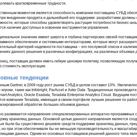
олевать кратковременные трудности.
твенным моментом является способность компании-поставщика СУБД обес
 при внедрении продукта и дальнейшей его поддержке: разработчики должн
жности, которые способны удовлетворять растущие потребности бизнес-ана
тся наличие доступных в освоении инструментов управления.
ипиальное значение имеют широта и глубина партнерских связей поставщи
аммного обеспечения и системными интеграторами, которые могут расшири
ательный критерий надежности поставщика – его послужной список и наличи
ениях данного решения в различных конфигурациях, на различных объемах д
онец, поставщик должен иметь гибкую ценовую политику, позволяющую полу
 стоимость эксплуатации.
овные тенденции
нным Gartner, в 2009 году рост рынка СУБД в целом составил 10%. Увеличило
 игроки, такие как Infobright, ParAccel и Aster Data. Традиционные производ
mart Analytics, Oracle Exadata, Teradata Enterprise Analytics Cloud. Ведущи
тся компания Teradata, имеющая в своем портфеле лучшие решения по рабо
изированной обработке больших объемов данных.
но развивается направление специализированных аппаратно-программных с
ржку хранилищ данных. Основной целью данного направления является соз
ые были бы существенно дешевле средств поддержки хранилищ данных, пр
 но при этом обеспечивали бы не меньшую производительность и масштаби
лищами данных. Одним из основных поставщиков решений данного типа явля