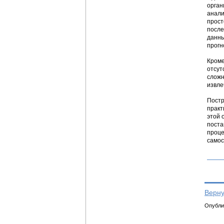
орган
анали
прост
после
данны
прогн
Кроме
отсут
сложн
извле
Постр
практ
этой 
поста
проце
самос
Верну
Опублик