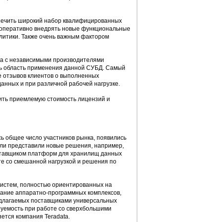
печить широкий набор квалифицированных
ы оперативно внедрять новые функциональные
литики. Также очень важным фактором
ка с независимыми производителями
ть область применения данной СУБД. Самый
е отзывов клиентов о выполненных
анных и при различной рабочей нагрузке.
чить приемлемую стоимость лицензий и
сь общее число участников рынка, появились
ители представили новые решения, например,
м поставщиком платформ для хранилищ данных
те со смешанной нагрузкой и решения по
истем, полностью ориентированных на
дание аппаратно-программных комплексов,
едлагаемых поставщиками универсальных
руемость при работе со сверхбольшими
ется компания Teradata.