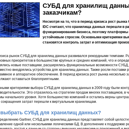
СУБД для хранилищ данны
заказчикам?
Несмотря на то, что в период кризиса рост рынка
IDC считают, что хранилища данных перешли в р
функционирования бизнеса, поэтому платформы 
устойчивым спросом. Основными критериями вы
становятся контроль затрат и оптимизация произ
изиса рынок СУБД для хранилищ данных развивался рекордными темпами. Ра
новных приоритетов в большинстве крупных и средних компаний, что и опре
ялись новые поставщики, расширялись функциональные возможности СУБД,
местно внедрялись устройства для хранилищ данных. Также росли поставки
аммное и аппаратное обеспечение. В период кризиса рост рынка несколько 
лжают оставаться благоприятными.
ными критериями выбора СУБД для хранилищ данных в 2009 году были контр
водительности. Это отразилось на стратегии продаж многих поставщиков, в ч
мы начального уровня. Хотя большинство компаний и остались верны центр
 сокращения затрат перешли к виртуальным хранилищам.
 выбрать СУБД для хранилищ данных?
ределению Gartner, СУБД для хранилищ данных представляет собой целостн
авление одной или несколькими логическими БД. В дополнение к поддержке
ечивать доступ к данным со стороны внешних независимых приложений и вк