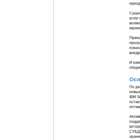
преод
Сущес
услуг
возмо
являе
Принц
прогр
показ
внедр
И нак
общую
Осн
По да
новые
IBM S
остае
оптим
Актив
подде
котор
СУБД,
храни