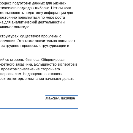
роцесс подготовки данных для бизнес-
тического подхода к выборке. Нет смысла
имо выполнять подготовку информации для
постоянно пополняться по мере роста
на для аналитической деятельности и
ринимаемом виде.
структурах, существуют проблемы с
формации. Это также значительно повышает
 затрудняет процессы структуризации и
лий со стороны бизнеса. Общемировая
кретного заказчика. Большинство экспертов в
 проектов привлечение стороннего
персоналом. Недооценка сложности
ектов, которые компании начинают делать
Максим Никитин