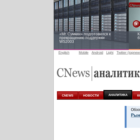
«Mr. Сумкин» подготовился к
К
прекращению поддержки
б
WS2003
English
Mobile
Android
Light
Twitter (topnew
Заоблачная оптимизация: как
Р
Faberlic изменил подход к
п
аналитике
АНАЛИТИКА
CNEWS
НОВОСТИ
К
Обзо
Рын