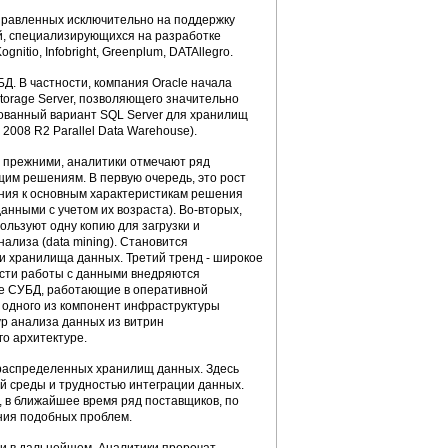
правленных исключительно на поддержку
й, специализирующихся на разработке
itio, Infobright, Greenplum, DATAllegro.
. В частности, компания Oracle начала
torage Server, позволяющего значительно
рованный вариант SQL Server для хранилищ
2008 R2 Parallel Data Warehouse).
 прежними, аналитики отмечают ряд
щим решениям. В первую очередь, это рост
ния к основным характеристикам решения
анными с учетом их возраста). Во-вторых,
ользуют одну копию для загрузки и
нализа (data mining). Становится
 хранилища данных. Третий тренд - широкое
сти работы с данными внедряются
е СУБД, работающие в оперативной
к одного из компонент инфраструктуры
р анализа данных из витрин
о архитектуре.
распределенных хранилищ данных. Здесь
й среды и трудностью интеграции данных.
 в ближайшее время ряд поставщиков, по
ния подобных проблем.