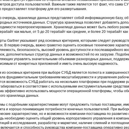
етров доступа пользователей. Важным также является тот факт, что сама С
о предоставляет платформу для его развертывания.
ю очередь, хранилище данных представляет собой информационную базу, о
родных источников данных. Структура хранилища позволяет добавлять допо
одимости перепроектирования. Хранилище данных может быть любого разме
терабайт как малые, от 5 до 20 терабайт как средние, и более 20 терабайт как
рты Gartner указывают ряд основных критериев, которыми следует руководс
х. В первую очередь, важно грамотно оценить основные технические характе
ляемость, безопасность, высокий уровень доступности и послеаварийного в
зок, дополнительных структур данных и возможностей по их загрузке. Подобн
ляющих управлять значительными объемами разнородных данных, поддержи
исимым от конкретных приложений и иметь очень высокую надежность.
 из основных критериев при выборе СУБД является полнота и завершенност
ала фундаментальным требованиям масштабируемости и управления рабочи
тся возможность СУБД работать на нескольких платформах при поддержке 
абироваться в соответствии с используемыми инструментальными средствам
ма эффективно использовать мощности операционной платформы, чтобы об
ого хранилища данных.
мы с подобными характеристиками могут предложить только поставщики, и
кта и хорошо понимающие потребности конечных пользователей. При выбор
ческие характеристики, но и возможности компании-поставщика по развитию 
дь необходимо оценить общий уровень корпоративного управления в компан
тиций в исследования, разработку и маркетинг, наличие слияний и поглощен
 включается и способность руководства компании-поставщика оперативно ре