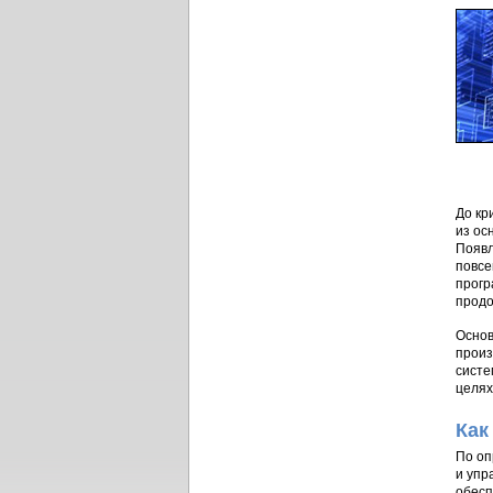
До кр
из ос
Появл
повсе
прогр
продо
Основ
произ
систе
целях
Как
По оп
и упр
обесп