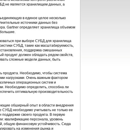
УБД не является хранилищем данных, а
бъединяющую в единое целое несколько
лнительные источники данных без
ра. Gartner определяет хранилища объемом
 большие.
твоваться при выборе СУБД для хранилища
ристики СУБД, такие как масштабируемость,
осстановления, поддержка смешанных
ый продукт должен обладать рядом свойств,
вать сложные модели данных, быть
ь продукта. Необходимо, чтобы система
ми нагрузками. Очень важным фактором
различных операционных систем и
и. Необходимо определить, способна ли
еспечить оптимальную производительность
меющие обширный опыт в области внедрения
е СУБД необходимо учитывать не только ее
и поддержке своего продукта. В первую
ии: квалификацию персонала, уровень
ий, общую финансовую устойчивость. Сюда
агировать на изменения рынка и