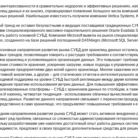
заинтересованности в сравнительно недорогих и эффективных решениях, на
лищ данных и их анализ, спровоцировал появление большого числа компани
ных решений. Наибольшую известность получили компании Vertica Systems, Kogn
й тренд не оставил безучастными и ведущих поставщиков традиционных СУБД
вки специализированного массивно-параллельного решения Oracle Exadata S
ить работу основной СУБД. Компания Microsoft вывела на рынок специализи
х, созданного на базе решений поглощенной DATAllegro (Microsoft SQL Server 
основные направления развития рынка СУБД для хранилищ данных остались
вых трендов, позволяющих говорить о растущих требованиях к соответствую
ов хранилищ и усложняющаяся организация данных. Это повышает требова
ение стоимости хранения, ускорение загрузки, новые подходы к управлению д
недрение предприятиями двух копий одного хранилища. Многие заказчики исп
тивной аналитики, а другую – для статических отчетов и интеллектуального а
одимой поддержка на уровне СУБД быстрой репликации между двумя копиями
ждение практики использования витрин данных. Для повышения эффективно
ализированные платформы – СУБД с хранением данных по столбцам, а такж
и.И наконец, четвертая тенденция - использование облачных вычислений ка
лищ данных. Развитие данного направления связывают с переносом процеду
редственно в само хранилище, что предъявляет повышенные требования к ег
дним направлением развития рынка СУБД может стать активное внедрение 
кает ряд проблем, связанных со сложностью администрирования гетерогенно
льку разработчиками уже накоплен достаточный опыт работы данных систем,
видимости, предложат в своих продуктах дополнительные средства для реше