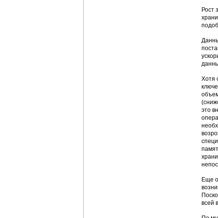
Рост 
храни
подоб
Данны
поста
ускор
данны
Хотя 
ключе
объем
(сниж
это в
опера
необх
возро
специ
памят
храни
непос
Еще о
возни
Поско
всей 