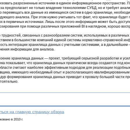
изовать разрозненные источники в единое информационное пространство. П
за предполагает не только владение технологиями СУБД, но и требует анали
о перемещать все данные из имеющихся систем в одно хранилище, необход
дующего анализа. При этом нужно учитывать тот факт, что хранилище будет 
х в первичных источниках. Лишь после этого информация может быть доступ
озирования при помощи различных приложений BI в наглядном, хорошо восп
 трудностей, связанных с разнообразием систем, используемых в различных 
ствием в большинстве компаний единой системы нормативно-справочной ин
ость интеграции хранилища данных с учетными системами, а в дальнейшем –
чения информации для анализа.
оение хранилища данных — проект, требующий серьезной разработки и уси
ика показывает, что хранилища данных практически всегда создаются под кон
области считают наиболее эффективным подходом для реализации подобных
вщика, имеющего необходимый опыт и располагающего квалифицированным 
дур формирования хранилища данных приводит к провалу большей части про
тоятельно.
ться на главную страницу обзора
овано в 2010 г.