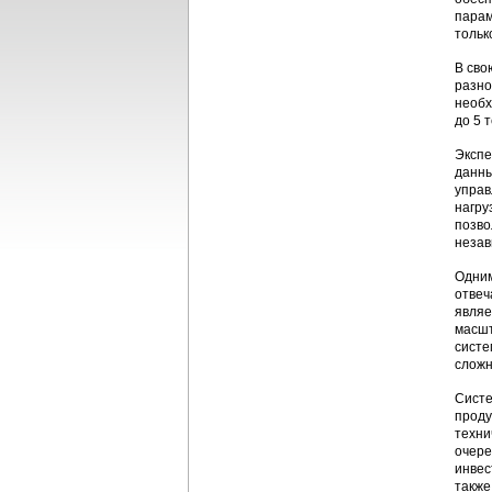
парам
тольк
В сво
разно
необх
до 5 
Экспе
данны
управ
нагру
позво
незав
Одним
отвеч
являе
масшт
систе
сложн
Систе
проду
техни
очере
инвес
также