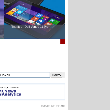
Планшет Dell Venue 11 Pro
Пора выбирать Fujitsu!
ор подготовлен
версия для печати