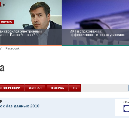
ак строился электронный
ИКТ в страховании:
изнес Банка Москвы?
эффективность в новых условиях
s)
Facebook
ейтинг CNewsInfrastructure 2015:
Информационная безопасность
риглашаем участвовать
бизнеса и госструктур: развитие в
новых условиях
ОНФЕРЕНЦИИ
ЖУРНАЛ
ТЕХНИКА
ТВ
р
Обз
ок баз данных 2010