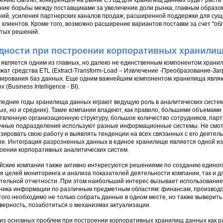
ению Gartner, конкуренция на рынке СУБД для хранилищ данных будет расти
ние борьбы между поставщиками за увеличение доли рынка, главным образо
ий, усиления партнерских каналов продаж, расширенной поддержки для сущ
 клиентов. Кроме того, возможно расширение вариантов поставки за счет "об
тых решений.
дности при построении корпоративных хранили
является одним из главных, но далеко не единственным компонентом хран
жат средства ETL (Extract-Transform-Load – Извлечение -Преобразование-Загр
ирования баз данных. Еще одним важнейшим компонентом хранилища являю
 (Business Intelligence - BI).
ледние годы хранилища данных играют ведущую роль в аналитических систем
ых, но и средних). Такие компании владеют, как правило, большими объема
твленную организационную структуру, большое количество сотрудников, парт
чные подразделения используют разные информационные системы. Не смотр
зировать свою работу и выявлять тенденции на всех связанных с его деятел
е. Интеграция разрозненных данных в единое хранилище является одной из
оении корпоративных аналитических систем.
йские компании также активно интересуются решениями по созданию единог
ля целей мониторинга и анализа показателей деятельности компании, так и д
тельной отчетности. При этом наибольший интерес вызывает использование
ника информации по различным предметным областям: финансам, производству
того необходимо не только собрать данные в одном месте, но также выверить 
верность, позаботиться о механизмах актуализации.
из основных проблем при построении корпоративных хранилищ данных как р