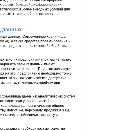
 и в дальнейшем. Аналитики пророчат
м, за счет большей дифференциации
ествующих и более выгодных условий для
лачных" технологий и использования
щ данных
илища данных. Современные хранилища
узка), а также средства проектирования и
тся средства аналитической обработки
ах многих предприятий (причем не только
ми обрабатываемых данных, имеют
неров, сеть филиалов. При этом зачастую
я на это, предприятию необходимо точно
ьностью рынках учитывая все доступные
 основных технических проблем при
о хранилища данных и аналитических систем
ля подготовки управленческой и
 хранилища данных в качестве общего
, логистике, персоналу, продажам и т.д.
их качество, обеспечить полноту и
аз связана с необходимостью грамотно