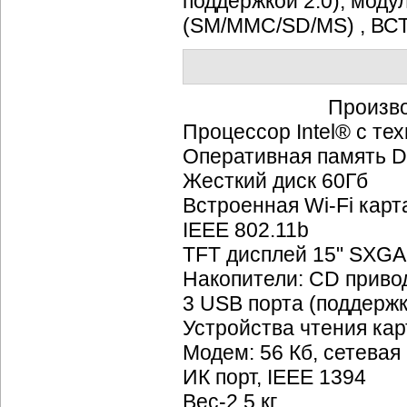
поддержкой 2.0), моду
(SM/MMC/SD/MS) , 
Произв
Процессор Intel® с те
Оперативная память 
Жесткий диск 60Гб
Встроенная
Wi-Fi
карта
IEEE 802.11b
TFT дисплей 15" SXGA
Накопители: CD прив
3 USB порта (поддерж
Устройства чтения ка
Модем: 56 Кб, сетевая
ИК порт, IEEE 1394
Вес-2,5 кг