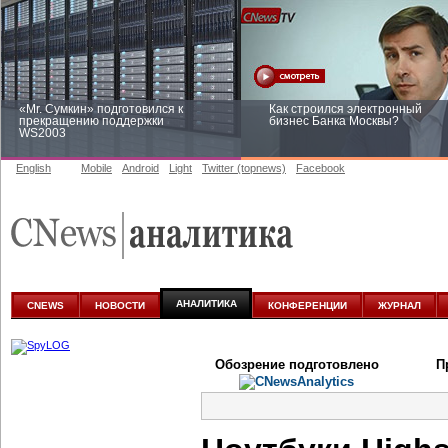
«Mr. Сумкин» подготовился к
Как строился электронный
прекращению поддержки
бизнес Банка Москвы?
WS2003
English
Mobile
Android
Light
Twitter (topnews)
Facebook
Заоблачная оптимизация: как
Рейтинг CNewsInfrastructure 20
Faberlic изменил подход к
приглашаем участвовать
аналитике
АНАЛИТИКА
CNEWS
НОВОСТИ
КОНФЕРЕНЦИИ
ЖУРНАЛ
Обозрение подготовлено
П