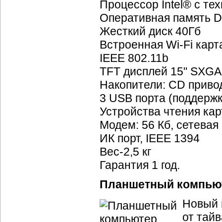
Процессор Intel® с те
Оперативная память 
Жесткий диск 40Гб
Встроенная
Wi-Fi
карта
IEEE 802.11b
TFT дисплей 15" SXGA
Накопители: CD прив
3 USB порта (поддерж
Устройства чтения ка
Модем: 56 Кб, сетевая
ИК порт, IEEE 1394
Вес-2,5 кг
Гарантия 1 год.
Планшетный компью
Новый 
от тай