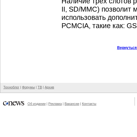
Наличие трёх слотов р
II, SD/MMC) позволит 
использовать дополни
PCMCIA, такие как: G
Вернуться
Техноблог
|
Форумы
|
ТВ
|
Архив
Об издании
|
Реклама
|
Вакансии
|
Контакты