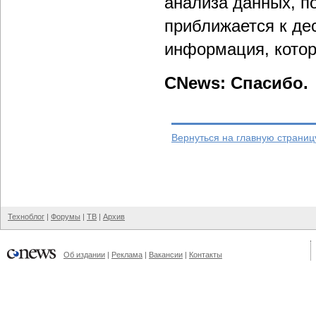
анализа данных, п
приближается к де
информация, котор
CNews: Спасибо.
Вернуться на главную страниц
Техноблог
|
Форумы
|
ТВ
|
Архив
Об издании
|
Реклама
|
Вакансии
|
Контакты