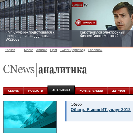
«Mr. Сумкин» подготовился к
Как строился электронный
прекращению поддержки
бизнес Банка Москвы?
WS2003
English
Mobile
Android
Light
Twitter (topnews)
Facebook
Заоблачная оптимизация: как
Рейтинг CNewsInfrastructure 20
Faberlic изменил подход к
приглашаем участвовать
аналитике
АНАЛИТИКА
CNEWS
НОВОСТИ
КОНФЕРЕНЦИИ
ЖУРНАЛ
Обзор
Обзор: Рынок ИТ-услуг 2012