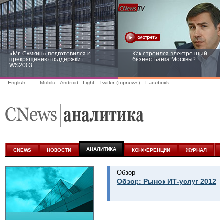
«Mr. Сумкин» подготовился к
Как строился электронный
прекращению поддержки
бизнес Банка Москвы?
WS2003
English
Mobile
Android
Light
Twitter (topnews)
Facebook
Заоблачная оптимизация: как
Рейтинг CNewsInfrastructure 20
Faberlic изменил подход к
приглашаем участвовать
аналитике
АНАЛИТИКА
CNEWS
НОВОСТИ
КОНФЕРЕНЦИИ
ЖУРНАЛ
Обзор
Обзор: Рынок ИТ-услуг 2012