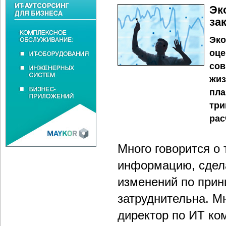
Эк
за
Эко
оце
сов
жиз
пла
три
рас
Много говорится о
информацию, сдела
изменений по прин
затруднительна. М
директор по ИТ ко